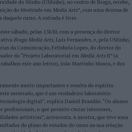
ersidade do Minho (UMinho), no centro de Braga, recebe,
posição do Mestrado em
Media Arts
”, com uma dezena de
 daquele curso. A entrada é livre.
este sábado, pelas 15h30, com a presença do diretor
iativa
Braga Media Arts
, Luís Fernandes, e, pela UMinho,
ias da Comunicação, Felisbela Lopes, do diretor do
nador do “Projeto Laboratorial em
Media Arts
II” (a
rabalhos este ano letivo), João Martinho Moura, e dos
ramente muito impactantes e resulta do espírito
neste mestrado, que é um verdadeiro laboratório
tecnologia digital”, explica Daniel Brandão. “Os alunos
e profissionais, o que permite cruzar interesses,
lidades artísticas”, acrescenta. A mostra, que teve uma
sultados do plano de estudos do curso na sua relação