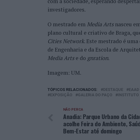
com a sociedade, esperando despertar 
investigadores.
O mestrado em
Media Arts
nasceu em 
plano cultural e criativo de Braga, q
Cities Network
. Este mestrado é uma 
de Engenharia e da Escola de Arquite
Media Arts
e do
gnration
.
Imagem: UM.
TÓPICOS RELACIONADOS:
DESTAQUE
EAAD
EXPOSIÇÃO
GALERIA DO PAÇO
INSTITUTO 
NÃO PERCA
Anadia: Parque Urbano da Cida
acolhe Feira do Ambiente, Saú
Bem-Estar até domingo