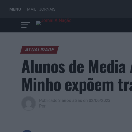
MENU
MAIL
JORNAIS
ATUALIDADE
Alunos de Media 
Minho expõem tra
Publicado
3 anos atrás
on
02/06/2023
Por