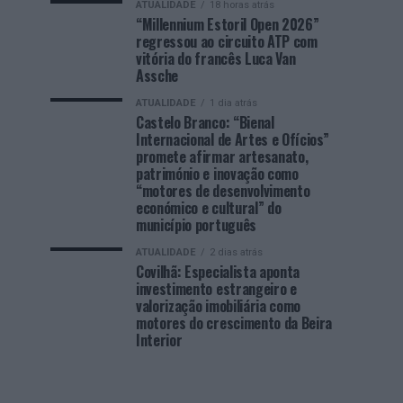
ATUALIDADE
18 horas atrás
“Millennium Estoril Open 2026”
regressou ao circuito ATP com
vitória do francês Luca Van
Assche
ATUALIDADE
1 dia atrás
Castelo Branco: “Bienal
Internacional de Artes e Ofícios”
promete afirmar artesanato,
património e inovação como
“motores de desenvolvimento
económico e cultural” do
município português
ATUALIDADE
2 dias atrás
Covilhã: Especialista aponta
investimento estrangeiro e
valorização imobiliária como
motores do crescimento da Beira
Interior