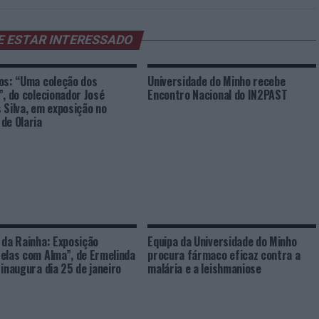
E ESTAR INTERESSADO
os: “Uma coleção dos
Universidade do Minho recebe
”, do colecionador José
Encontro Nacional do IN2PAST
 Silva, em exposição no
de Olaria
 da Rainha: Exposição
Equipa da Universidade do Minho
elas com Alma”, de Ermelinda
procura fármaco eficaz contra a
 inaugura dia 25 de janeiro
malária e a leishmaniose