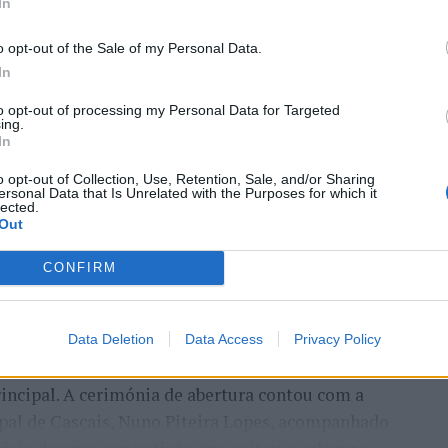
In
o opt-out of the Sale of my Personal Data.
In
to opt-out of processing my Personal Data for Targeted
ing.
In
entre os dias 18 e 26 de julho, no Clube de Ténis
o opt-out of Collection, Use, Retention, Sale, and/or Sharing
 assinalando o regresso da competição ao circuito
ersonal Data that Is Unrelated with the Purposes for which it
lected.
e, na edição anterior, ter integrado o circuito
Out
onquistou o primeiro título ATP da carreira ao
l, encerrando uma edição marcada pela elevada
CONFIRM
enistas portugueses e pela projeção internacional
Data Deletion
Data Access
Privacy Policy
ção, nos dias 18 e 19 de julho, reunindo dezenas de
incipal. A cerimónia de abertura contou com a
pal de Cascais, Nuno Piteira Lopes, acompanhado