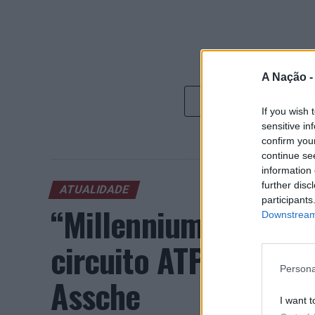
A Nação 
If you wish 
sensitive in
confirm you
continue se
information 
further disc
ATUALIDADE
participants
“Millennium Estoril
Downstream 
circuito ATP com vit
Persona
Assche
I want t