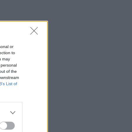
sonal or
ection to
ou may
 personal
out of the
 downstream
B’s List of