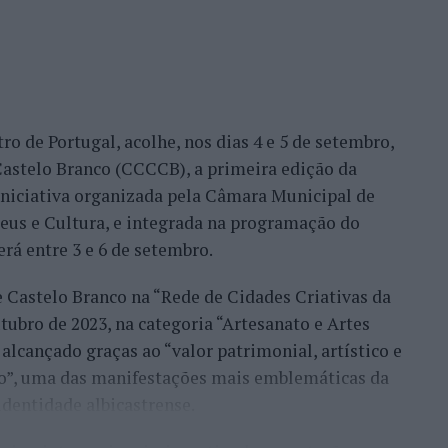
nal. Torres assinou um dos resultados mais
 Alejandro Tabilo, terceiro cabeça de série e um
tulo, antes de ser afastado pelo francês Hugo Gaston
ro de Portugal, acolhe, nos dias 4 e 5 de setembro,
Bueno e o neerlandês Botic van de Zandschulp,
astelo Branco (CCCCB), a primeira edição da
nde acabou eliminado pelo italiano Luciano
, iniciativa organizada pela Câmara Municipal de
ts.
seus e Cultura, e integrada na programação do
onal no quadro principal, iniciou a participação
erá entre 3 e 6 de setembro.
o Luz, acabando, contudo, por ser eliminado na
e Castelo Branco na “Rede de Cidades Criativas da
és Burruchaga, num encontro disputado em três
ubro de 2023, na categoria “Artesanato e Artes
alcançado graças ao “valor patrimonial, artístico e
 despediram-se na ronda inaugural. Rocha foi
co”, uma das manifestações mais emblemáticas da
quanto Ferreira Silva discutiu a passagem à
identidade albicastrense.
o francês Luca Van Assche, que acabaria por