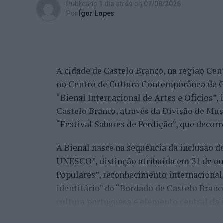
Publicado
1 dia atrás
on
07/08/2026
edição, ambos alcançando os quartos de fi
Por
Ígor Lopes
marcantes do torneio ao eliminar o chileno
dos principais favoritos à conquista do tí
nos quartos de final.
A cidade de Castelo Branco, na região Cent
Já Jaime Faria venceu o peruano Gonzalo 
no Centro de Cultura Contemporânea de C
alcançando também os quartos de final, o
“Bienal Internacional de Artes e Ofícios”
Darderi, num encontro decidido em três se
Castelo Branco, através da Divisão de Mu
Nuno Borges, principal representante naci
“Festival Sabores de Perdição”, que decorr
com uma vitória sobre o brasileiro Orland
A Bienal nasce na sequência da inclusão d
segunda ronda pelo argentino Román Andr
UNESCO”, distinção atribuída em 31 de out
sets.
Populares”, reconhecimento internacional 
Henrique Rocha e Frederico Ferreira Silva
identitário” do “Bordado de Castelo Bran
afastado pelo espanhol Pedro Martínez, en
cultura portuguesa e elemento central da 
segunda ronda até ao terceiro set frente a
conquistar o título do torneio.