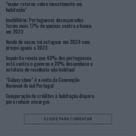
Henriques e Diogo Lampreia, da RE/MAX SIIMGROUP
“maior retorno sobre investimento em
habitação”
Capital, ocupa o lugar cimeiro no
ranking
. Realçar, ainda,
outros três agentes da RE/MAX Portugal que aparecem
Imobiliário: Portugueses desesperados
no
fazem mais 17% de queixas contra a banca
Top
10 (quarta, sétima e décima posição) e outros
em 2023
quatro no
Top
20 (lugares 11, 12, 18 e 19).
Venda de casas vai estagnar em 2024 com
Segundo Beatriz Rubio,
CEO
da RE/MAX, “Levamos o
preços iguais a 2023
recrutamento e a formação dos nossos agentes muito a
Inquérito revela que 40% dos portugueses
sério e a consequência, além da liderança de mercado, é
está contra o governo e 28% desconhece o
sermos reconhecidos a nível internacional. Para além do
estatuto de residente não habitual
enorme orgulho de ter 29 agentes da RE/MAX Portugal
“Galaxy show” é o mote da Convenção
no
Top
100 da marca a nível mundial, este prémio é uma
Nacional da iad Portugal
garantia de qualidade para os portugueses que nos
Comparação de créditos à habitação dispara
confiam a missão de comprar ou vender as suas casas.”
para reduzir encargos
A responsável nota, ainda, que, “hoje, Portugal lidera o
ranking
mundial dos melhores agentes RE/MAX com a
CLIQUE PARA COMENTAR
dupla Daniel Henriques e Diogo Lampreia, o que projeta
a RE/MAX Portugal, tanto do ponto de vista de