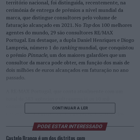
território nacional, foi distinguida, recentemente, na
cerimónia de entrega de prémios a nível mundial da
marca, que distingue consultores pelo volume de
faturação alcançado em 2021. No
Top
dos 100 melhores
agentes do mundo, 29 são consultores RE/MAX
Portugal. Em destaque, a dupla Daniel Henriques e Diogo
Lampreia, número 1 do
ranking
mundial, que conquistou
o prémio
Pinnacle
, um dos maiores galardões que um
consultor da marca pode obter, em função dos mais de
dois milhões de euros alcançados em faturação no ano
passado.
A RE/MAX Portugal, que conta atualmente com um
total de 383 agências e ultrapassa já os 10 mil
consultores, figura, assim, na lista dos melhores
CONTINUAR A LER
consultores da marca a nível mundial, à exceção dos
Estados Unidos da América e Canadá. Entre os 100 que
PODE ESTAR INTERESSADO
registaram maior volume de faturação no ano transato,
29 são portugueses, sendo que a equipa Daniel
Castelo Branco é um dos distritos com