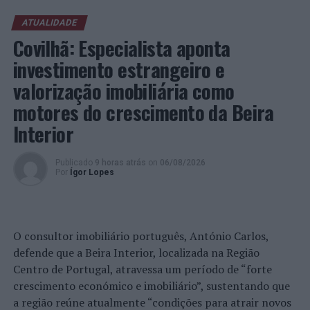
desempenho, como pela qualidade na captação de
talento no setor.”
ATUALIDADE
Covilhã: Especialista aponta
Estas distinções referem-se ao desempenho da rede em
investimento estrangeiro e
2021, ano em que a RE/MAX Portugal realizou 80.229
valorização imobiliária como
transações de imóveis, o que revelou um aumento de
29,2% face ao ano anterior. Já no que diz respeito ao
motores do crescimento da Beira
valor dos imóveis comercializados, o crescimento foi
Interior
ainda mais superior, atingindo os 41%.
Publicado
9 horas atrás
on
06/08/2026
Foto: DR.
Por
Ígor Lopes
TÓPICOS RELACIONADOS:
DESTAQUE
IMOBILIÁRIO
RE/MAX
O consultor imobiliário português, António Carlos,
PRÓXIMO
defende que a Beira Interior, localizada na Região
MAR Shopping Food Experience regressa em 2022 com
Centro de Portugal, atravessa um período de “forte
propostas irresistíveis
crescimento económico e imobiliário”, sustentando que
NÃO PERCA
a região reúne atualmente “condições para atrair novos
Voleibol de Praia: Pedrosa/Campos no Future de Madrid