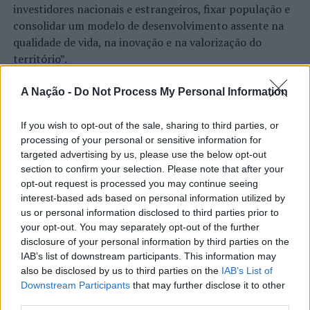
investidores nacionais e estrangeiros, fixar população e
consolidar um modelo de desenvolvimento assente na
qualidade de vida, na inovação e na valorização do
território”.
As declarações foram prestadas à Agência
Incomparáveis no âmbito de mais uma edição da Feira de
A Nação -
Do Not Process My Personal Information
São Tiago, que decorreu entre os dias 16 e 26 de julho,
na Covilhã, sendo considerada um dos mais antigos
If you wish to opt-out of the sale, sharing to third parties, or
certames populares de Portugal. Com origens medievais
processing of your personal or sensitive information for
targeted advertising by us, please use the below opt-out
e realizada anualmente na “Cidade Neve”, a feira conjuga
section to confirm your selection. Please note that after your
CONTINUAR A LER
tradição, atividade económica, comércio, gastronomia,
opt-out request is processed you may continue seeing
animação cultural e divulgação empresarial,
interest-based ads based on personal information utilized by
constituindo um dos principais momentos de promoção
us or personal information disclosed to third parties prior to
do município e da Beira Interior.
your opt-out. You may separately opt-out of the further
ATUALIDADE
disclosure of your personal information by third parties on the
Rio de Janeiro: Governo do Estado
Para António Carlos, o crescimento alcançado ao longo
IAB’s list of downstream participants. This information may
propõe parceria com a FUNCEX para
dos últimos anos representa o cumprimento dos
also be disclosed by us to third parties on the
IAB’s List of
Downstream Participants
that may further disclose it to other
objetivos que traçou quando iniciou o seu percurso no
“reforçar inteligência sobre
third parties.
setor imobiliário. O empresário considera que o