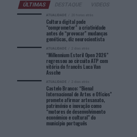
ÚLTIMAS
DESTAQUE
VIDEOS
ATUALIDADE
20 horas atrás
Cultura digital pode
“comprometer” a criatividade
antes de “provocar” mudanças
genéticas, diz neurocientista
ATUALIDADE
2 dias atrás
“Millennium Estoril Open 2026”
regressou ao circuito ATP com
vitória do francês Luca Van
Assche
ATUALIDADE
2 dias atrás
Castelo Branco: “Bienal
Internacional de Artes e Ofícios”
promete afirmar artesanato,
património e inovação como
“motores de desenvolvimento
económico e cultural” do
município português