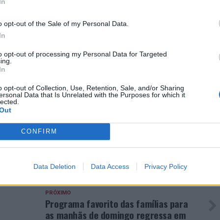
In
 salvar os super-heróis em apuros.
o opt-out of the Sale of my Personal Data.
das a crianças dos 3 aos 12 anos e acompanhantes
In
essoas por grupo) e têm início às 10h30. O levantamento
to opt-out of processing my Personal Data for Targeted
e Informações do
MAR Shopping Algarve
, dentro do seu
ing.
In
 a sexta-feira, na semana anterior à sessão mensal. A
50 lugares disponíveis. O regulamento completo de
o opt-out of Collection, Use, Retention, Sale, and/or Sharing
ersonal Data that Is Unrelated with the Purposes for which it
www.marshopping.com
.
lected.
Out
CONFIRM
A
CONTEÚDO PUBLICITÁRIO
DESTAQUE
DOMINGUINHOS
Data Deletion
Data Access
Privacy Policy
PRÓXIMO
Programa favorito das famílias para
as manhãs de domingo regressa em