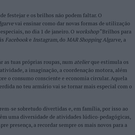
de festejar e os brilhos não podem faltar. O
lgarve
vai ensinar como dar novas formas de utilização
especiais, no dia 1 de janeiro. O
workshop
“Brilhos para
ais
Facebook
e
Instagram
, do
MAR Shopping Algarve,
a
r as tuas próprias roupas, num
atelier
que estimula os
atividade, a imaginação, a coordenação motora, além
bre o consumo consciente e economia circular. Aquela
erdida no teu armário vai se tornar mais especial com o
rem-se sobretudo divertidas e, em família, por isso ao
têm uma diversidade de atividades lúdico-pedagógicas,
pre presença, a recordar sempre os mais novos para a