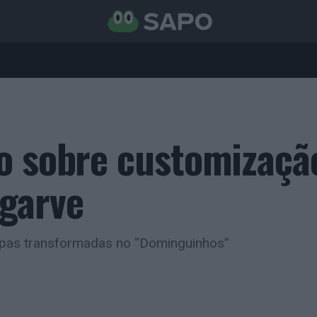
o sobre customizaçã
garve
oupas transformadas no “Dominguinhos”