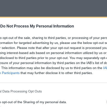
-
Do Not Process My Personal Information
s como são? A sua cor? As suas características? E será
ão eles mesmos especiais? Bom até podem não ser
to opt-out of the sale, sharing to third parties, or processing of your per
ial.
formation for targeted advertising by us, please use the below opt-out s
r selection. Please note that after your opt-out request is processed y
| “
DC Liga dos Super-Pets
” (7 janeiro)
eing interest-based ads based on personal information utilized by us or
disclosed to third parties prior to your opt-out. You may separately opt-
s sessões gratuitas de cinema infantil do
MAR
losure of your personal information by third parties on the IAB’s list of
. This information may also be disclosed by us to third parties on the
IA
o sábado de janeiro, dia 7, estará o filme “
DC Liga dos
Participants
that may further disclose it to other third parties.
 são amigos inseparáveis, que partilham os mesmos
l Data Processing Opt Outs
lado a lado. Quando o Super-Homem e o resto da Liga
ence os animais abandonados de um canil – Ace, o cão de
o opt-out of the Sharing of my personal data.
a e Chip, o esquilo – a dominarem os seus recém-