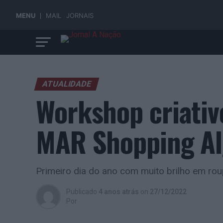
MENU
MAIL
JORNAIS
ATUALIDADE
Workshop criativ
MAR Shopping Al
Primeiro dia do ano com muito brilho em r
Publicado
4 anos atrás
on
27/12/2022
Por