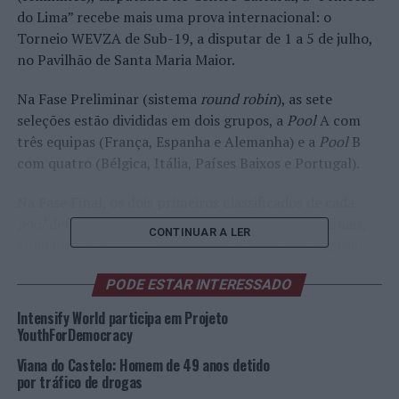
do Lima” recebe mais uma prova internacional: o
Torneio WEVZA de Sub-19, a disputar de 1 a 5 de julho,
no Pavilhão de Santa Maria Maior.
Na Fase Preliminar (sistema
round robin
), as sete
seleções estão divididas em dois grupos, a
Pool
A com
três equipas (França, Espanha e Alemanha) e a
Pool
B
com quatro (Bélgica, Itália, Países Baixos e Portugal).
Na Fase Final, os dois primeiros classificados de cada
pool
defrontam-se (sistema cruzado) nas meias-finais,
CONTINUAR A LER
enquanto os 3º e 4º classificados de cada
pool
jogarão
pelo 5º ao 7º lugar (inclui o resultado do jogo da
Pool
B
PODE ESTAR INTERESSADO
entre o 3º e o 4º classificados).
Intensify World participa em Projeto
YouthForDemocracy
Cinco dias de competição e a promessa de bons
Viana do Castelo: Homem de 49 anos detido
espetáculos protagonizados por atletas com a dose
por tráfico de drogas
certa de juventude e ambição para virem a ser as