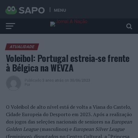
MENU
ATUALIDADE
Voleibol: Portugal estreia-se frente
à Bélgica na WEVZA
Publicado
3 anos atrás
on
30/06/2023
Por
O Voleibol de alto nível está de volta a Viana do Castelo,
Cidade Europeia do Desporto em 2023. Após a realização
dos jogos das seleções nacionais de seniores na
European
Golden League
(masculinos) e
European Silver League
(femininos), disputados no Centro Cultural, a “Princesa