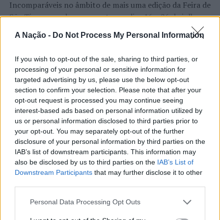
Incomparáveis no âmbito de mais uma edição da Feira de
São Tiago, que decorreu entre os dias 16 e 26 de julho,
TÓPICOS RELACIONADOS:
BÉLGICA
na Covilhã, sendo considerada um dos mais antigos
FEDERAÇÃO PORTUGUESA DE VOLEIBOL
PORTUGAL
A Nação -
Do Not Process My Personal Information
SELEÇÃO NACIONAL
VIANA DO CASTELO
VOLEIBOL
certames populares de Portugal. Com origens medievais
WEVZA
e realizada anualmente na “Cidade Neve”, a feira conjuga
If you wish to opt-out of the sale, sharing to third parties, or
CONTINUAR A LER
tradição, atividade económica, comércio, gastronomia,
PRÓXIMO
processing of your personal or sensitive information for
Voleibol de Praia: Treinos abertos para sub-18 no CARVP
animação cultural e divulgação empresarial,
targeted advertising by us, please use the below opt-out
– Cortegaça
constituindo um dos principais momentos de promoção
section to confirm your selection. Please note that after your
do município e da Beira Interior.
NÃO PERCA
opt-out request is processed you may continue seeing
ATUALIDADE
Anadia: Sessão pública de esclarecimento à população
interest-based ads based on personal information utilized by
Rio de Janeiro: Governo do Estado
sobre traçado da alta velocidade
Para António Carlos, o crescimento alcançado ao longo
us or personal information disclosed to third parties prior to
propõe parceria com a FUNCEX para
your opt-out. You may separately opt-out of the further
dos últimos anos representa o cumprimento dos
disclosure of your personal information by third parties on the
objetivos que traçou quando iniciou o seu percurso no
“reforçar inteligência sobre
IAB’s list of downstream participants. This information may
setor imobiliário. O empresário considera que o
comércio exterior”
also be disclosed by us to third parties on the
IAB’s List of
reconhecimento conquistado resulta da proximidade
Downstream Participants
that may further disclose it to other
com a comunidade e da capacidade de apoiar não apenas
third parties.
Publicado
12 horas atrás
on
06/08/2026
compradores e vendedores, mas também iniciativas
Por
Ígor Lopes
locais e projetos de desenvolvimento regional. Segundo
Personal Data Processing Opt Outs
explicou, esse envolvimento tem permitido “consolidar a