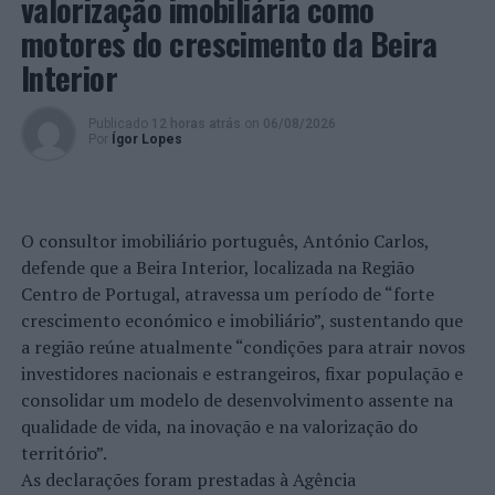
valorização imobiliária como
todos os resultados podem ser decisivos para a
motores do crescimento da Beira
classificação”.
Interior
Quanto a favoritos, para o Selecionador, “a Seleção de
Itália é uma clara candidata ao triunfo neste Torneio
Publicado
12 horas atrás
on
06/08/2026
WEVZA, pois venceu o Campeonato da Europa em 2022.
Por
Ígor Lopes
A França foi segunda classificada e a Bélgica também
conseguiu um bom resultado na prova. São seleções que
têm atletas com presença nos escalões mais velhos, o
O consultor imobiliário português, António Carlos,
que lhes traz ainda mais bagagem e argumentos
defende que a Beira Interior, localizada na Região
competitivos. Pela nossa parte, queremos competir para
Centro de Portugal, atravessa um período de “forte
procurar o melhor resultado possível e tentar melhorar
crescimento económico e imobiliário”, sustentando que
o registo nas passadas competições da WEVZA. Para
a região reúne atualmente “condições para atrair novos
além disso, há o grande objetivo de preparar esta
investidores nacionais e estrangeiros, fixar população e
geração para o Torneio WEVZA de Sub-20 [que é uma
consolidar um modelo de desenvolvimento assente na
novidade] em janeiro de 2024, que constituirá a 1ª fase
qualidade de vida, na inovação e na valorização do
de apuramento para o Europeu da categoria“.
território”.
As declarações foram prestadas à Agência
Foto e imagem: FPV.