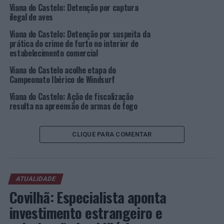
Viana do Castelo: Detenção por captura
estrelas de amanhã, brilhando nos melhores palcos do
ilegal de aves
Voleibol internacional.
Viana do Castelo: Detenção por suspeita da
Os lusitanos fazem a sua estreia frente à Bélgica, no dia
prática do crime de furto no interior de
estabelecimento comercial
1 de julho, pelas 18h00. Os jogos poderão ser seguidos
em direto através da Volei TV.
Viana do Castelo acolhe etapa do
Campeonato Ibérico de Windsurf
Neste tipo de competição, o primeiro jogo assume
Viana do Castelo: Ação de fiscalização
sempre muita importância pelo que um triunfo sobre a
resulta na apreensão de armas de fogo
Bélgica, tradicionalmente forte nos escalões mais
jovens, seria a estreia ideal para Portugal.
CLIQUE PARA COMENTAR
O Selecionador Nacional, Diogo Rosa, reconhece que
“uma vitória no primeiro jogo seria uma ótima forma de
entrar na competição. Sabemos que não é tarefa fácil,
ATUALIDADE
pois, efetivamente, esta geração da Bélgica confirma a
Covilhã: Especialista aponta
tendência de qualidade do país. De qualquer forma, é
importante haver um grande foco, preparação e
investimento estrangeiro e
vontade de entrar para lutar em todos os jogos, pois