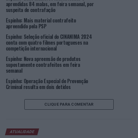
aprendidas 84 malas, em feira semanal, por
Veteranos B – Masculinos envolve as equipas de AA S.
suspeita de contrafação
Mamede, Ala de Nun’Álvares de Gondomar e SC Espinho
Espinho: Mais material contrafeito
(Série A) e AJM/FC Porto e CV Oeiras (Série B).
apreendido pela PSP
A Fase Final – Apuramento das Campeãs Nacionais de
Espinho: Seleção oficial do CINANIMA 2024
conta com quatro filmes portugueses na
Veteranos A – Femininos envolve as equipas de AA S.
competição internacional
Mamede, ADC Perre e Porto Vólei (Série A) e Ala de
Nun’Álvares de Gondomar, AR Canidelo, GC
Espinho: Nova apreensão de produtos
supostamente contrafeitos em feira
Vilacondense e Leixões SC.
semanal
Espinho: Operação Especial de Prevenção
Ginásio
Criminal resulta em dois detidos
Clube
Vilacondense
CLIQUE PARA COMENTAR
(Foto: FPV)
Jogando em “casa”, os representantes das equipas
espinhenses, CCD Os Mochos e SC Espinho, deixaram as
suas impressões.
ATUALIDADE