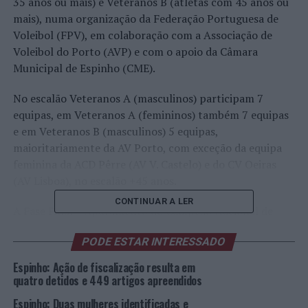
35 anos ou mais) e Veteranos B (atletas com 45 anos ou
mais), numa organização da Federação Portuguesa de
Voleibol (FPV), em colaboração com a Associação de
Voleibol do Porto (AVP) e com o apoio da Câmara
Municipal de Espinho (CME).
No escalão Veteranos A (masculinos) participam 7
equipas, em Veteranos A (femininos) também 7 equipas
e em Veteranos B (masculinos) 5 equipas,
maioritariamente da AV Porto, com exceção da equipa
feminina da ACD Pêrre (AV V. Castelo) e do CV Oeiras
(AV Lisboa), no escalão +45 anos.
CONTINUAR A LER
A Fase Final – Apuramento do Campeão Nacional de
Veteranos A – Masculinos envolve as equipas de AR
PODE ESTAR INTERESSADO
Canidelo, CCD Os Mochos e GC Sto. Tirso (Série A) e Ala
de Nun’Álvares de Gondomar, AA S. Mamede, CD Fiães e
Espinho: Ação de fiscalização resulta em
Leixões SC (Série B).
quatro detidos e 449 artigos apreendidos
Espinho: Duas mulheres identificadas e
A Fase Final – Apuramento do Campeão Nacional de