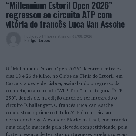
“Millennium Estoril Open 2026”
Para o histórico João Brenha, atleta e presidente d’Os
regressou ao circuito ATP com
Mochos, que se sagraram, recentemente, campeões
regionais na primeira competição oficial federada em
vitória do francês Luca Van Assche
que participaram, “disputar este campeonato é motivo
de grande satisfação, principalmente depois da
Publicado
14 horas atrás
on
07/08/2026
Por
Ígor Lopes
pandemia, sendo o retomar da atividade, voltar à
normalidade e a jogar Voleibol. É também uma nova
etapa para Os Mochos, que, em cada competição que
disputam, levam sempre consigo um espírito
O “Millennium Estoril Open 2026” decorreu entre os
competitivo, mas de boa camaradagem, que é o que
dias 18 e 26 de julho, no Clube de Ténis do Estoril, em
esperamos ter nestes jogos. Este campeonato tem tudo
Cascais, a oeste de Lisboa, assinalando o regresso da
para ser um sucesso e contribuir para o aumento do
competição ao circuito “ATP Tour” na categoria “ATP
número de jogos entre estas equipas menos jovens. E,
250”, depois de, na edição anterior, ter integrado o
claro, jogar em Espinho, junto dos nossos, é sempre
circuito “Challenger”. O francês Luca Van Assche
outro fator de enorme satisfação”.
conquistou o primeiro título ATP da carreira ao
derrotar o belga Alexander Blockx na final, encerrando
uma edição marcada pela elevada competitividade, pela
Os
forte presença de tenistas portugueses e pela projeção
Mochos