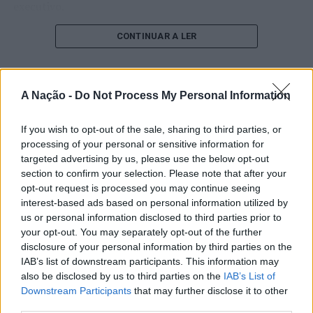
executivo.
O pesquisador afirma que plataformas digitais também
CONTINUAR A LER
estimulam continuamente o sistema de recompensa do
cérebro, favorecendo a fadiga mental, a dificuldade de
manter a atenção e a procrastinação. Na sua visão,
A Nação -
Do Not Process My Personal Information
ATUALIDADE
tarefas inacabadas permanecem ativas na memória e
“Millennium Estoril Open 2026”
aumentam a sensação de sobrecarga, enquanto o stress
If you wish to opt-out of the sale, sharing to third parties, or
prolongado pode elevar os níveis de cortisol e
regressou ao circuito ATP com
processing of your personal or sensitive information for
prejudicar o desempenho cognitivo.
vitória do francês Luca Van Assche
targeted advertising by us, please use the below opt-out
section to confirm your selection. Please note that after your
Fabiano de Abreu Agrela Rodrigues ressalta que não há
opt-out request is processed you may continue seeing
Publicado
1 dia atrás
on
07/08/2026
evidências de que o ambiente digital provoque mudanças
interest-based ads based on personal information utilized by
Por
Ígor Lopes
genéticas na espécie humana. A adaptação observada,
us or personal information disclosed to third parties prior to
your opt-out. You may separately opt-out of the further
afirma, ocorre por meio da neuroplasticidade, processo
disclosure of your personal information by third parties on the
pelo qual os circuitos neurais se reorganizam em
IAB’s list of downstream participants. This information may
resposta às experiências.
O “Millennium Estoril Open 2026” decorreu entre os
also be disclosed by us to third parties on the
IAB’s List of
dias 18 e 26 de julho, no Clube de Ténis do Estoril, em
Downstream Participants
that may further disclose it to other
“O principal desafio é preservar a capacidade de reflexão
Cascais, a oeste de Lisboa, assinalando o regresso da
third parties.