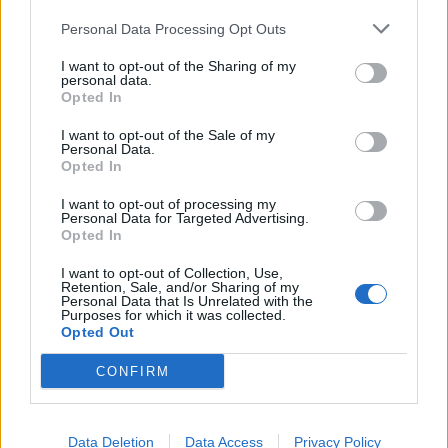
profunda em um contexto marcado pela abundância de
competição ao circuito “ATP Tour” na categoria “ATP
informações e pela rápida evolução tecnológica. O
Personal Data Processing Opt Outs
250”, depois de, na edição anterior, ter integrado o
potencial cognitivo humano permanece, mas o seu
circuito “Challenger”. O francês Luca Van Assche
I want to opt-out of the Sharing of my
desenvolvimento depende de como o cérebro é
conquistou o primeiro título ATP da carreira ao
personal data.
Opted In
exercitado no cotidiano”, finalizou Fabiano de Abreu
derrotar o belga Alexander Blockx na final, encerrando
Agrela Rodrigues.
uma edição marcada pela elevada competitividade, pela
I want to opt-out of the Sale of my
Personal Data.
forte presença de tenistas portugueses e pela projeção
Ígor Lopes
Opted In
internacional do evento.
I want to opt-out of processing my
Personal Data for Targeted Advertising.
O torneio arrancou com a fase de qualificação, nos dias
Opted In
18 e 19 de julho, reunindo dezenas de atletas em busca
de um lugar no quadro principal. A cerimónia de
I want to opt-out of Collection, Use,
Retention, Sale, and/or Sharing of my
CONTINUAR A LER
abertura contou com a presença do presidente da
Personal Data that Is Unrelated with the
Purposes for which it was collected.
Câmara Municipal de Cascais, Nuno Piteira Lopes,
Opted Out
acompanhado pelo executivo municipal, assinalando o
início de uma competição que voltou a colocar o
CONFIRM
ATUALIDADE
concelho no centro do calendário internacional do
Castelo Branco: “Bienal
ténis.
Internacional de Artes e Ofícios”
Data Deletion
Data Access
Privacy Policy