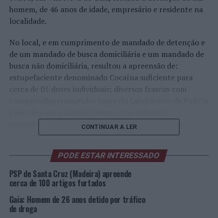
homem, de 46 anos de idade, empresário e residente na
localidade.
No local, e em cumprimento de mandado de detenção e
de um mandado de busca domiciliária e um mandado de
busca não domiciliária, resultou a apreensão de:
estupefaciente denominado Cocaína suficiente para
cerca de 05 doses individuais; diversos frascos com
comprimidos (remetidos junto do Laboratório de Polícia
Científica para análise); telemóveis e diverso
equipamento informático (computador;
tablet pc
e
CONTINUAR A LER
dispositivos de armazenamento de dados).
PODE ESTAR INTERESSADO
A operação desenvolvida pela Divisão de Investigação
Criminal contou com a colaboração do Destacamento da
PSP de Santa Cruz (Madeira) apreende
Unidade Especial de Polícia.
cerca de 100 artigos furtados
Gaia: Homem de 26 anos detido por tráfico
O suspeito foi presente junto das Autoridades
de droga
Judiciárias.