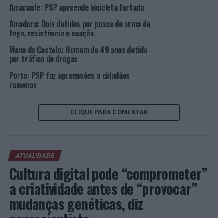
Amarante: PSP apreende bicicleta furtada
Foto: DR.
Amadora: Dois detidos por posse de arma de
fogo, resistência e coação
TÓPICOS RELACIONADOS:
CRIMINALIDADE
DESTAQUE
PSP
Viana do Castelo: Homem de 49 anos detido
VILA NOVA DE GAIA
VIOLÊNCIA DOMÉSTICA
por tráfico de drogas
PRÓXIMO
Porto: PSP faz apreensões a cidadãos
Porto: Operação na Baixa leva a duas detenções e sete
romenos
identificações
NÃO PERCA
Distrito de Aveiro: PSP faz dez detenções entre 12 e 16
CLIQUE PARA COMENTAR
de dezembro
ATUALIDADE
Cultura digital pode “comprometer”
a criatividade antes de “provocar”
mudanças genéticas, diz