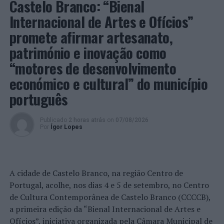
Castelo Branco: “Bienal
Ocorrências do Comando Metropolitano de Lisboa
Internacional de Artes e Ofícios”
promete afirmar artesanato,
Na
Divisão de Segurança Aeroportuária
, no dia 11 de
património e inovação como
março, foi rececionada uma denúncia contra
desconhecidos, por, no dia 07 de março, por
“motores de desenvolvimento
esquecimento, a vítima ter deixado uma mochila
económico e cultural” do município
contendo no interior um
Macbook
junto a uma porta de
português
embarque no Terminal 1 do aeroporto.
Feitas diversas diligências, veio a apurar-se que a
Publicado
2 horas atrás
on
07/08/2026
Por
Ígor Lopes
referida mochila foi recolhida por um funcionário de
empresa que labora no Aeroporto de Lisboa, ocultando-
a, inicialmente, numa arrecadação e, depois, no final do
seu turno de serviço, a ter levado disfarçadamente
A cidade de Castelo Branco, na região Centro de
consigo, no sentido de não a entregar como lhe era
Portugal, acolhe, nos dias 4 e 5 de setembro, no Centro
exigido.
de Cultura Contemporânea de Castelo Branco (CCCCB),
a primeira edição da “Bienal Internacional de Artes e
No dia 23 de março, após contacto com o suspeito, este
Ofícios”, iniciativa organizada pela Câmara Municipal de