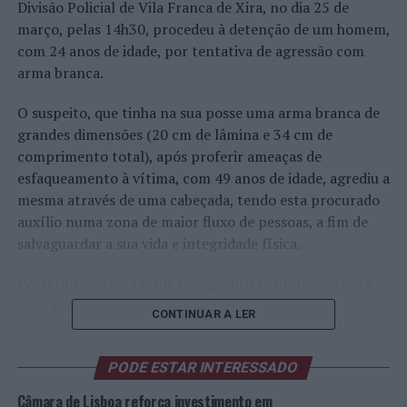
Divisão Policial de Vila Franca de Xira, no dia 25 de
março, pelas 14h30, procedeu à detenção de um homem,
com 24 anos de idade, por tentativa de agressão com
arma branca.
O suspeito, que tinha na sua posse uma arma branca de
grandes dimensões (20 cm de lâmina e 34 cm de
comprimento total), após proferir ameaças de
esfaqueamento à vítima, com 49 anos de idade, agrediu a
mesma através de uma cabeçada, tendo esta procurado
auxílio numa zona de maior fluxo de pessoas, a fim de
salvaguardar a sua vida e integridade física.
Posteriormente, a vítima, enquanto se deslocava para
casa, foi, de novo, perseguida pelo suspeito, que
CONTINUAR A LER
empurrou o lesado com tal força que o projetou ao chão,
tentado esfaquear a vítima por diversas vezes, sem
PODE ESTAR INTERESSADO
sucesso.
Câmara de Lisboa reforça investimento em