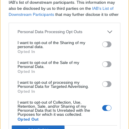
motores do crescimento da Beira
IAB’s list of downstream participants. This information may
públicas, inovação, empreendedorismo,
also be disclosed by us to third parties on the
IAB’s List of
Interior
internacionalização, cooperação entre territórios,
Downstream Participants
that may further disclose it to other
preservação dos saberes tradicionais, renovação
third parties.
geracional e o papel das artes e dos ofícios enquanto
Publicado
24 horas atrás
on
06/08/2026
Por
Ígor Lopes
“instrumentos de desenvolvimento económico,
Personal Data Processing Opt Outs
turístico e cultural”.
I want to opt-out of the Sharing of my
personal data.
Além dos debates e conferências, a programação
Opted In
O consultor imobiliário português, António Carlos,
integrará visitas ao Museu dos Têxteis, ao Centro de
defende que a Beira Interior, localizada na Região
I want to opt-out of the Sale of my
Interpretação do Bordado de Castelo Branco, a
Personal Data.
Centro de Portugal, atravessa um período de “forte
Opted In
exposição “O Mundo Bordado à Mão” e iniciativas de
crescimento económico e imobiliário”, sustentando que
demonstração artesanal ao vivo.
I want to opt-out of processing my
a região reúne atualmente “condições para atrair novos
Personal Data for Targeted Advertising.
investidores nacionais e estrangeiros, fixar população e
Uma Bienal que “consolida a estratégia de
Opted In
consolidar um modelo de desenvolvimento assente na
crescimento internacional” de Castelo Branco
I want to opt-out of Collection, Use,
qualidade de vida, na inovação e na valorização do
Retention, Sale, and/or Sharing of my
Personal Data that Is Unrelated with the
Em entrevista exclusiva à Agência Incomparáveis, Sónia
território”.
Purposes for which it was collected.
Abreu, chefe da Divisão de Museus e Cultura da Câmara
As declarações foram prestadas à Agência
Opted Out
Municipal de Castelo Branco, considera que a Bienal
Incomparáveis no âmbito de mais uma edição da Feira de