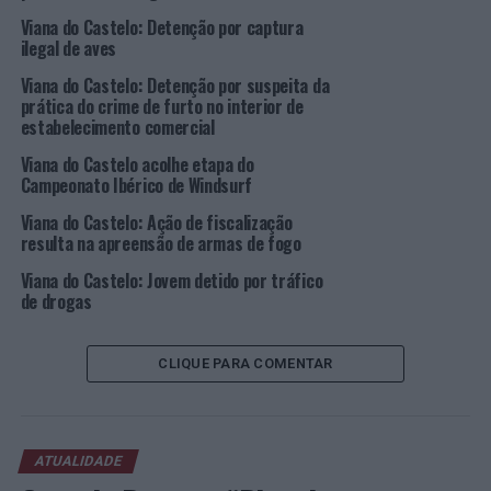
cidade é palco da 1ª edição da Corrida de Carnaval e, das
Viana do Castelo: Detenção por captura
16h00 às 19h00, será promovida, na praça, animação
ilegal de aves
infantil com
atelier
de adereços de Carnaval, para
Viana do Castelo: Detenção por suspeita da
criação de espadas e varinhas de condão.
prática do crime de furto no interior de
estabelecimento comercial
Nessa noite, a partir das 22h00, Concurso de Máscaras e
DJ’s
na Praça da República. Este concurso é dirigido a
Viana do Castelo acolhe etapa do
Campeonato Ibérico de Windsurf
grupos de cinco ou mais elementos, devidamente
mascarados, devendo a inscrição ser feita até às 16h00
Viana do Castelo: Ação de fiscalização
de 17 de fevereiro, após consulta do regulamento
resulta na apreensão de armas de fogo
disponível no site do município. O primeiro prémio
Viana do Castelo: Jovem detido por tráfico
receberá 750 euros, o segundo prémio um valor de 500
de drogas
euros e o terceiro lugar terá direito a 250 euros.
No domingo, dia 19, animação infantil com
workshop
de
CLIQUE PARA COMENTAR
máscaras cabeçudas, das 10h00 às 13h00, na Praça, com
roda de capoeira por Bruno Cerqueira, às 11h00. Nessa
tarde, às 16h00, dança contemporânea com Andreia
ATUALIDADE
Alpuim.