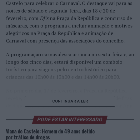
Castelo para celebrar o Carnaval. O destaque vai para as
noites de sábado e segunda-feira, dias 18 e 20 de
fevereiro, com
DJ’s
na Praça da República e concurso de
máscaras, com o programa a incluir animação e motivos
alegóricos na Praça da República e animação de
Carnaval com presença das associações do concelho.
A programação carnavalesca arranca na sexta-feira e, ao
longo dos cinco dias, estará disponível um comboio
turístico para viagens pelo centro histórico para
crianças das 10h00 às 13h00 e das 14h00 às 20h00.
No primeiro dia, 17 de fevereiro, a Praça da República
recebe, das 10h00 às 13h00, dança e construção de fitas
CONTINUAR A LER
de dança criativa e, pelas 11h00, dança
hip-hop
por Ana
Coelho.
PODE ESTAR INTERESSADO
Sábado, dia 18, às 11h00, a praça rainha acolhe aula de
Viana do Castelo: Homem de 49 anos detido
dancehall
por Eduarda Silva. Nessa tarde, às 17h30, a
por tráfico de drogas