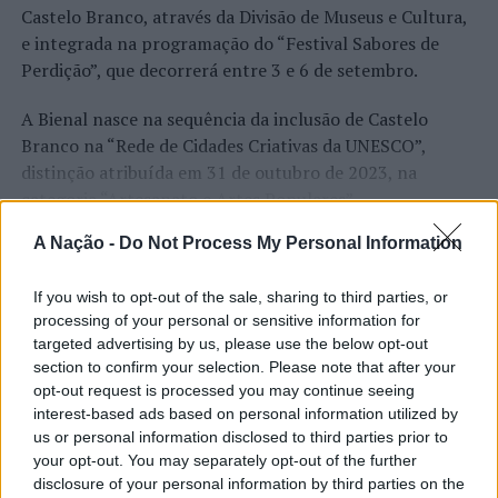
Castelo Branco, através da Divisão de Museus e Cultura,
TÓPICOS RELACIONADOS:
CARNAVAL
DESTAQUE
e integrada na programação do “Festival Sabores de
PROGRAMAÇÃO
VIANA DO CASTELO
Perdição”, que decorrerá entre 3 e 6 de setembro.
PRÓXIMO
Descoberta nova flora de angiospérmicas no Cretácico
A Bienal nasce na sequência da inclusão de Castelo
Inferior da região de Torres Vedras
Branco na “Rede de Cidades Criativas da UNESCO”,
distinção atribuída em 31 de outubro de 2023, na
NÃO PERCA
Viseu: PSP faz nove detenções durante o fim de semana
categoria “Artesanato e Artes Populares”,
reconhecimento internacional alcançado graças ao
A Nação -
Do Not Process My Personal Information
“valor patrimonial, artístico e identitário” do “Bordado
CONTINUAR A LER
de Castelo Branco”, uma das manifestações mais
If you wish to opt-out of the sale, sharing to third parties, or
emblemáticas da cultura portuguesa e elemento central
processing of your personal or sensitive information for
da identidade albicastrense.
targeted advertising by us, please use the below opt-out
section to confirm your selection. Please note that after your
ATUALIDADE
Ao longo de dois dias, especialistas nacionais e
opt-out request is processed you may continue seeing
Covilhã: Especialista aponta
internacionais, investigadores, artesãos, representantes
interest-based ads based on personal information utilized by
institucionais, organismos públicos, instituições de
investimento estrangeiro e
us or personal information disclosed to third parties prior to
ensino superior e cidades pertencentes à “Rede de
your opt-out. You may separately opt-out of the further
valorização imobiliária como
disclosure of your personal information by third parties on the
Cidades Criativas da UNESCO” discutirão políticas