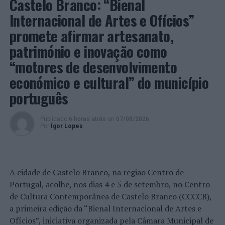
Castelo Branco: “Bienal
Segunda-feira, dia 20, das 10h00 às 13h00, a Praça da
Internacional de Artes e Ofícios”
República acolhe animação infantil com decoração de
promete afirmar artesanato,
máscaras e, pelas 16h00, nova roda de capoeira. Nessa
património e inovação como
noite, às 22h00, a praça principal da cidade volta a
acolher
DJ’s
para uma noite bem carnavalesca.
“motores de desenvolvimento
económico e cultural” do município
Na terça-feira de Carnaval, dia 21, das 10h00 às 11h00,
português
animação infantil com decoração de máscaras e, às
11h00, dança
hip-hop
com Ana Coelho. De tarde, das
15h00 às 17h00, dança ritmos afrolatinos com Paula e
Publicado
6 horas atrás
on
07/08/2026
Por
Ígor Lopes
João e, das 16h00 às 19h00, animação infantil com
pinturas faciais e construção, com direito a lançamento
de
confettis
ecológicos.
A cidade de Castelo Branco, na região Centro de
Portugal, acolhe, nos dias 4 e 5 de setembro, no Centro
Imagem:
de Cultura Contemporânea de Castelo Branco (CCCCB),
CMVC.
a primeira edição da “Bienal Internacional de Artes e
Imagem: CMVC.
Ofícios”, iniciativa organizada pela Câmara Municipal de