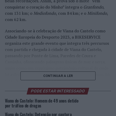
belas recordações. Assim, a prova sob o mote “Vem
conquistar o coração do Minho” integra o
Granfondo
,
com 131 km; o
Mediofondo
, com 84 km; e o
Minifondo
,
com 62 km.
Associando-se à celebração de Viana do Castelo como
Cidade Europeia do Desporto 2023, a BIKESERVICE
organiza este grande evento que integra três percursos
com partida e chegada à cidade de Viana do Castelo,
passando por Ponte de Lima, Paredes de Coura e
Caminha, oferecendo paisagens únicas de mar e serra,
assim como um riquíssimo património cultural de onde
há a destacar o Templo do Sagrado Coração de Jesus, no
CONTINUAR A LER
topo do Monte de Santa Luzia.
PODE ESTAR INTERESSADO
O “Viana
Granfondo
” visa aliar o desporto, a cultura e a
gastronomia com a arte de bem receber das gentes
Viana do Castelo: Homem de 49 anos detido
minhotas, combinando a tradição e a cultura da
por tráfico de drogas
bicicleta. Esta 1ª edição do “
Viana Granfondo
” promete
Viana do Castelo: Detenção por captura