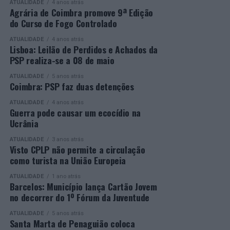
ATUALIDADE
4 anos atrás
os vencedores de cada categoria, estando prevista a
secundário e reforçar as suas competências pessoais e
Agrária de Coimbra promove 9ª Edição
do Curso de Fogo Controlado
presença de mais de 500 participantes.
profissionais.
ATUALIDADE
4 anos atrás
Mais informações em:
Durante a cerimónia foi ainda reconhecido o trabalho
Lisboa: Leilão de Perdidos e Achados da
https://awards.innovationinpolitics.eu/
desenvolvido por toda a equipa de formadores e
PSP realiza-se a 08 de maio
colaboradores da ETG, cujo empenho foi determinante
ATUALIDADE
5 anos atrás
para o sucesso desta edição do Curso EFA.
Coimbra: PSP faz duas detenções
ATUALIDADE
4 anos atrás
A Escola de Tecnologia e Gestão de Barcelos continua a
Guerra pode causar um ecocídio na
afirmar-se como uma referência na formação
Ucrânia
profissional e na qualificação de adultos, contribuindo
ATUALIDADE
3 anos atrás
para o desenvolvimento de competências, o aumento da
Visto CPLP não permite a circulação
empregabilidade e a valorização do capital humano do
como turista na União Europeia
concelho e da região.
ATUALIDADE
1 ano atrás
Barcelos: Município lança Cartão Jovem
A Empresa Municipal de Educação e Cultura de Barcelos
no decorrer do 1º Fórum da Juventude
felicita todos os diplomados por esta importante
conquista, desejando-lhes os maiores sucessos pessoais,
ATUALIDADE
5 anos atrás
Santa Marta de Penaguião coloca
profissionais e académicos, convicta de que este diploma