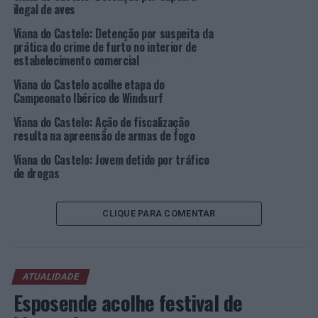
ser única, explorando vários pontos de interesse
ilegal de aves
naturais e culturais da região, pretendendo ainda ser
Viana do Castelo: Detenção por suspeita da
diferenciador, integrador e promotor da região.
prática do crime de furto no interior de
estabelecimento comercial
Na apresentação da prova, o Vereador do Desporto,
Viana do Castelo acolhe etapa do
Ricardo Rego, afirmou que, no âmbito da Cidade
Campeonato Ibérico de Windsurf
Europeia do Desporto 2023, “muito mais do que o
desporto formal, queremos apoiar o desporto amador e
Viana do Castelo: Ação de fiscalização
resulta na apreensão de armas de fogo
não formal, porque também nos traz muito retorno
económico e muita notoriedade”.
Viana do Castelo: Jovem detido por tráfico
de drogas
Já Manuel Zeferino, diretor da prova, considerou que
este é um “evento de ciclismo para todos” que conta já
CLIQUE PARA COMENTAR
com 1.000 inscritos confirmados, aspirando conquistar
2.000 inscrições. “Certamente será um êxito enorme a
nível desportivo e para a economia local. O percurso foi
idealizado com a colaboração de ciclistas vianenses no
ATUALIDADE
ativo”, revelou ainda.
Esposende acolhe festival de
Marco Chagas, antigo ciclista e diretor desportivo,