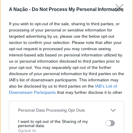
passa também por Sines, Peniche, Viana do Castelo, Vila
ciclistas e ao público em geral, para angariação de
A Nação -
Do Not Process My Personal Information
Nova de Milfontes e Ericeira.
fundos para uma instituição do concelho.
CONTINUAR A LER
If you wish to opt-out of the sale, sharing to third parties, or
A iniciativa pretende aproximar a prática dos desportos
Esta prova é um dos grandes eventos que Viana do
processing of your personal or sensitive information for
de vento das comunidades costeiras, promovendo o
Castelo se prepara para acolher no âmbito da Cidade
targeted advertising by us, please use the below opt-out
território através do mar e das suas condições naturais.
Europeia do Desporto 2023. O concelho conta
section to confirm your selection. Please note that after your
ATUALIDADE
Nas palavras de Pedro Mota, De todas as etapas do
atualmente com 4.500 atletas federados e mais de
opt-out request is processed you may continue seeing
Cinco projetos de Cascais finalistas
Nortada Ocean Rides, este evento é o que mais precisa
10.000 não federados, distribuídos por 88 clubes e
interest-based ads based on personal information utilized by
da “nortada” como apoio, porque sem vento não há
em iniciativa europeia
coletividades que promovem regularmente 50
us or personal information disclosed to third parties prior to
kitesurf.
your opt-out. You may separately opt-out of the further
modalidades.
disclosure of your personal information by third parties on the
Publicado
1 dia atrás
on
05/08/2026
IAB’s list of downstream participants. This information may
A presença da Nortada vai mais uma vez, alem da
Foto: CMVC.
Por
Ígor Lopes
also be disclosed by us to third parties on the
IAB’s List of
competição. O que queremos é fazer parte deste
Downstream Participants
that may further disclose it to other
movimento que promove o encontro entre atletas,
TÓPICOS RELACIONADOS:
CICLISMO
DESTAQUE
third parties.
visitantes e a comunidade local. Que a marca Nortada
VIANA DO CASTELO
VIANA GRANFONDO
Vencedores serão anunciados no “Innovation in Politics
esteja presente de uma forma natural e quase obvia,
Personal Data Processing Opt Outs
PRÓXIMO
Awards,” a 30 de outubro de 2026, no Centro de
valorizando o património natural e a relação de
Lagos inicia 2023 com eventos para todos
I want to opt-out of the Sharing of my
Congressos do Estoril.
Esposende com o vento e o mar, refere o CEO da
personal data.
NÃO PERCA
Nortada.
Opted In