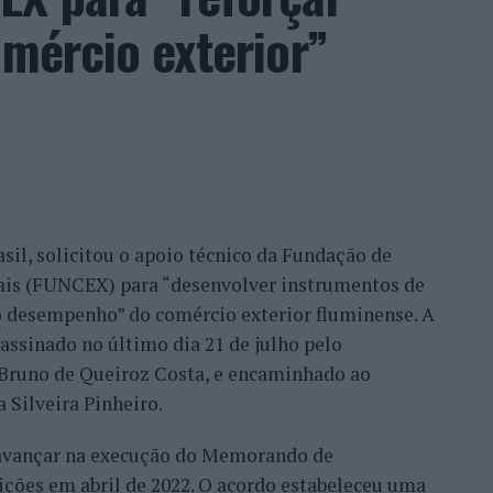
so, na medida em que as pessoas sentem a
omércio exterior”
o que nós temos feito, no fundo, por uma
ilhã, Belmonte, Fundão, Manteigas, tenho feito um
eu este consultor, que acrescentou que esse
confiança demonstrada por clientes nacionais e
ade do país, mas inclusive outros países. Há
migo, já, com a minha equipa, para fazermos a
sil, solicitou o apoio técnico da Fundação de
móvel, para um desenvolvimento turístico”,
nais (FUNCEX) para “desenvolver instrumentos de
 desempenho” do comércio exterior fluminense. A
assinado no último dia 21 de julho pelo
rmação da habitação impulsionam o
, Bruno de Queiroz Costa, e encaminhado ao
 Silveira Pinheiro.
 avançar na execução do Memorando de
frisa que o mercado imobiliário da Beira Interior
ições em abril de 2022. O acordo estabeleceu uma
eiros, “nomeadamente do Brasil, França, Israel e