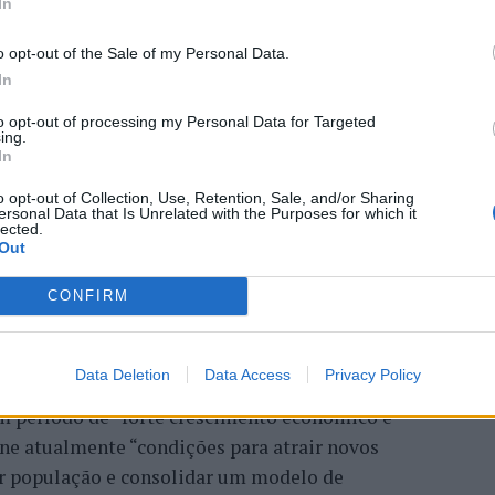
In
a aponta investimento
o opt-out of the Sale of my Personal Data.
In
zação imobiliária como
to opt-out of processing my Personal Data for Targeted
ing.
to da Beira Interior
In
o opt-out of Collection, Use, Retention, Sale, and/or Sharing
ersonal Data that Is Unrelated with the Purposes for which it
lected.
Out
CONFIRM
Data Deletion
Data Access
Privacy Policy
 Carlos, defende que a Beira Interior, localizada
um período de “forte crescimento económico e
úne atualmente “condições para atrair novos
xar população e consolidar um modelo de