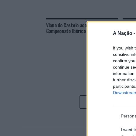
Viana do Castelo acolhe etapa do
Viana 
Campeonato Ibérico de Windsurf
fiscal
A Nação 
de arm
If you wish 
sensitive in
confirm you
continue se
information 
further disc
participants
Downstream 
Persona
I want t