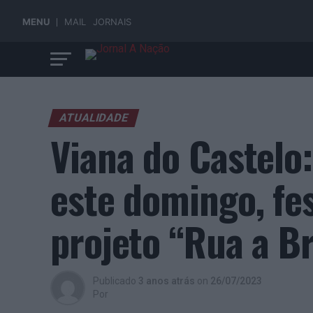
MENU
MAIL
JORNAIS
ATUALIDADE
Viana do Castelo
este domingo, fes
projeto “Rua a B
Publicado
3 anos atrás
on
26/07/2023
Por