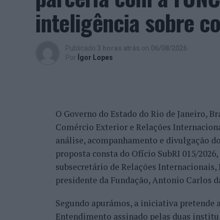
Aquilo que eu cumpro, para mim, é glorio
inteligência sobre c
satisfação, tal como eu, de todo o trabalh
comunidade que é grande, não só pela Cov
trabalho de divulgação e de ação”, descrev
Publicado
3 horas atrás
on
06/08/2026
reconhecimento se reflete igualmente na 
Por
Ígor Lopes
internacionais.
“Nós estamos a conquistar não só cada cid
muitos países que vêm diretamente ter co
O Governo do Estado do Rio de Janeiro, Bra
venda do imóvel deles, para comprar um i
Comércio Exterior e Relações Internacio
revelou.
análise, acompanhamento e divulgação do
proposta consta do Ofício SubRI 015/2026, 
A procura internacional e a transfo
subsecretário de Relações Internacionais
“crescimento da região”
presidente da Fundação, Antonio Carlos da
Segundo apurámos, a iniciativa pretende
Além da procura nacional, António Carlos 
Entendimento assinado pelas duas institu
está também a captar investidores estrang