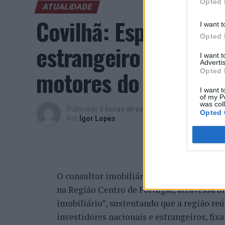
Opted 
ATUALIDADE
Covilhã: Especialist
I want t
Opted 
estrangeiro e valori
I want 
Advertis
motores do crescimen
Opted 
I want t
of my P
was col
Publicado
3 horas atrás
on
06/08/2026
Opted 
Por
Ígor Lopes
O consultor imobiliário português, António
na Região Centro de Portugal, atravessa 
imobiliário”, sustentando que a região re
investidores nacionais e estrangeiros, fi