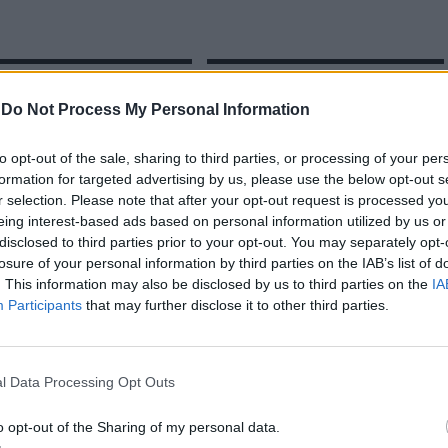
do Castelo: Ação de
Viana do Castelo: Jovem detido por
ização resulta na apreensão
tráfico de drogas
-
Do Not Process My Personal Information
as de fogo
to opt-out of the sale, sharing to third parties, or processing of your per
formation for targeted advertising by us, please use the below opt-out s
r selection. Please note that after your opt-out request is processed y
eing interest-based ads based on personal information utilized by us or
disclosed to third parties prior to your opt-out. You may separately opt-
losure of your personal information by third parties on the IAB’s list of
. This information may also be disclosed by us to third parties on the
IA
Participants
that may further disclose it to other third parties.
CLIQUE PARA COMENTAR
l Data Processing Opt Outs
o opt-out of the Sharing of my personal data.