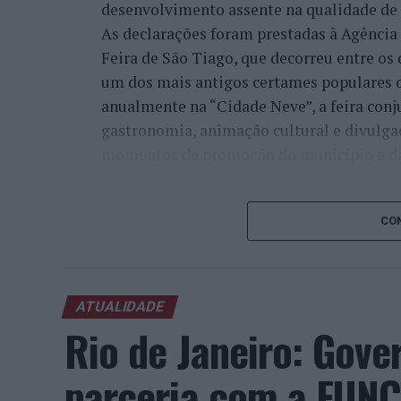
desenvolvimento assente na qualidade de v
As declarações foram prestadas à Agênci
Feira de São Tiago, que decorreu entre os 
um dos mais antigos certames populares d
anualmente na “Cidade Neve”, a feira conj
gastronomia, animação cultural e divulga
momentos de promoção do município e da 
Para António Carlos, o crescimento alcan
cumprimento dos objetivos que traçou quan
CON
empresário considera que o reconhecimen
comunidade e da capacidade de apoiar n
iniciativas locais e projetos de desenvolv
ATUALIDADE
envolvimento tem permitido “consolidar a
Rio de Janeiro: Gove
Interior e alargar a atividade além-frontei
parceria com a FUNC
“O meu sentimento é de promessa cumprida