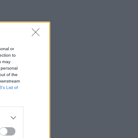
sonal or
ection to
ou may
 personal
out of the
 downstream
B’s List of