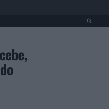
cebe,
 do