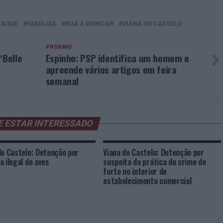
TAQUE
FAMÍLIAS
RUA A BRINCAR
VIANA DO CASTELO
PRÓXIMO
“Belle
Espinho: PSP identifica um homem e
apreende vários artigos em feira
semanal
E ESTAR INTERESSADO
do Castelo: Detenção por
Viana do Castelo: Detenção por
a ilegal de aves
suspeita da prática do crime de
furto no interior de
estabelecimento comercial