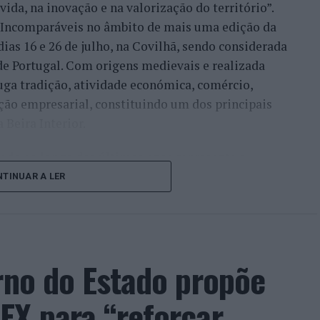
ida, na inovação e na valorização do território”.
a Incomparáveis no âmbito de mais uma edição da
dias 16 e 26 de julho, na Covilhã, sendo considerada
e Portugal. Com origens medievais e realizada
uga tradição, atividade económica, comércio,
ção empresarial, constituindo um dos principais
Beira Interior.
çado ao longo dos últimos anos representa o
do iniciou o seu percurso no setor imobiliário. O
TINUAR A LER
to conquistado resulta da proximidade com a
ão apenas compradores e vendedores, mas também
imento regional. Segundo explicou, esse
 sua presença em vários concelhos da Beira
rno do Estado propõe
ras”.
EX para “reforçar
, promessa conquistada e é isto que eu faço.