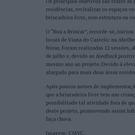
Os principais objetivos são trazer as 
residências, revitalizar os espaços v
brincadeira livre, sem estrutura ou c
O “Rua a Brincar”, recorde-se, inicio
locais de Viana do Castelo: na Abelh
feiras. Foram realizadas 12 sessões, 
de julho e, devido ao
feedback
positiv
mesmo ano ao projeto. Devido à elev
alargado para mais duas áreas reside
Após poucos meses de implementação 
que a brincadeira livre tem nas crian
possibilitado tal atividade fora de q
deste projeto, promovendo assim hábi
faça chuva.
Imagem: CMVC.