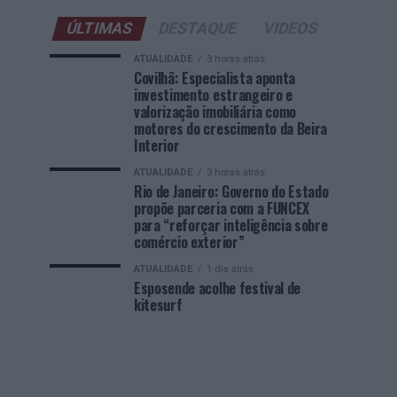
ÚLTIMAS
DESTAQUE
VIDEOS
ATUALIDADE
3 horas atrás
Covilhã: Especialista aponta
investimento estrangeiro e
valorização imobiliária como
motores do crescimento da Beira
Interior
ATUALIDADE
3 horas atrás
Rio de Janeiro: Governo do Estado
propõe parceria com a FUNCEX
para “reforçar inteligência sobre
comércio exterior”
ATUALIDADE
1 dia atrás
Esposende acolhe festival de
kitesurf