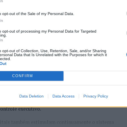
In
o opt-out of the Sale of my Personal Data.
In
to opt-out of processing my Personal Data for Targeted
ing.
In
o de Abreu Agrela Rodrigues, a cultura digital
o opt-out of Collection, Use, Retention, Sale, and/or Sharing
ersonal Data that Is Unrelated with the Purposes for which it
ivas que favoreceram a evolução humana, como a
lected.
Out
 Essa redução pode ocorrer antes que qualquer
CONFIRM
humano evoluiu em um ambiente de escassez de
s constantes, excesso de informações e mudanças
Data Deletion
Data Access
Privacy Policy
erença impõe uma carga elevada ao córtex pré-
controle executivo.
gitais também estimulam continuamente o sistema