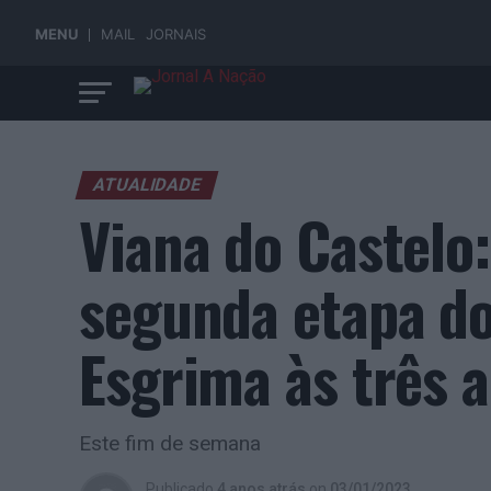
MENU
MAIL
JORNAIS
ATUALIDADE
Viana do Castelo:
segunda etapa do
Esgrima às três 
Este fim de semana
Publicado
4 anos atrás
on
03/01/2023