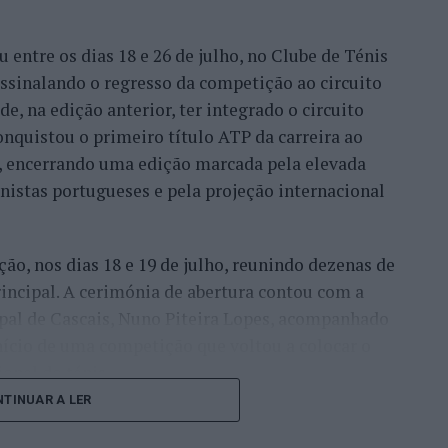
entre os dias 18 e 26 de julho, no Clube de Ténis
 assinalando o regresso da competição ao circuito
e, na edição anterior, ter integrado o circuito
onquistou o primeiro título ATP da carreira ao
l, encerrando uma edição marcada pela elevada
enistas portugueses e pela projeção internacional
ção, nos dias 18 e 19 de julho, reunindo dezenas de
incipal. A cerimónia de abertura contou com a
pal de Cascais, Nuno Piteira Lopes, acompanhado
nício de uma competição que voltou a colocar o
onal do ténis.
TINUAR A LER
e jogadores como Casper Ruud (Noruega), Alejandro
ldi (Itália), a prova apresentou um quadro