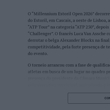
O “Millennium Estoril Open 2026” decorreu 
do Estoril, em Cascais, a oeste de Lisboa,
“ATP Tour” na categoria “ATP 250”, depois d
“Challenger”. O francês Luca Van Assche c
derrotar o belga Alexander Blockx na fina
competitividade, pela forte presença de t
do evento.
O torneio arrancou com a fase de qualifica
atletas em busca de um lugar no quadro pr
presença do presidente da Câmara Munici
pelo executivo municipal, assinalando o i
concelho no centro do calendário internaci
CON
Apesar das desistências de última hora d
Davidovich Fokina (Espanha) e Matteo Arna