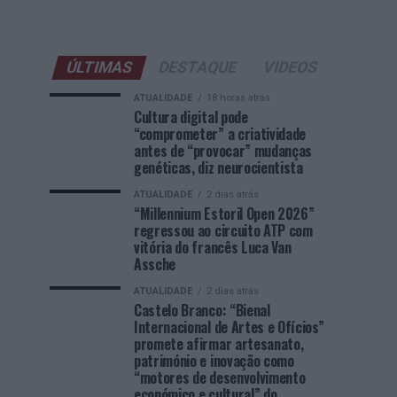
ÚLTIMAS
DESTAQUE
VIDEOS
ATUALIDADE
18 horas atrás
Cultura digital pode
“comprometer” a criatividade
antes de “provocar” mudanças
genéticas, diz neurocientista
ATUALIDADE
2 dias atrás
“Millennium Estoril Open 2026”
regressou ao circuito ATP com
vitória do francês Luca Van
Assche
ATUALIDADE
2 dias atrás
Castelo Branco: “Bienal
Internacional de Artes e Ofícios”
promete afirmar artesanato,
património e inovação como
“motores de desenvolvimento
económico e cultural” do