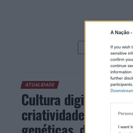
A Nação 
If you wish 
sensitive in
confirm you
continue se
information 
further disc
participants
ATUALIDADE
Downstream 
Cultura digital pod
criatividade antes 
Persona
genéticas, diz neuroc
I want t