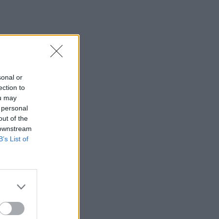
sonal or
ection to
ou may
 personal
out of the
 downstream
B’s List of