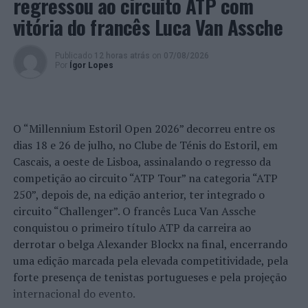
regressou ao circuito ATP com
Foi, também, aprovada uma retificação de deliberação
vitória do francês Luca Van Assche
para apoios à União de Freguesias de Barroselas e
Carvoeiro que acrescentou uma nova verba de 50.000
Publicado
12 horas atrás
on
07/08/2026
euros para a Remodelação e alteração da Casa do Povo
Por
Ígor Lopes
de Barroselas.
Foto: CMVC.
O “Millennium Estoril Open 2026” decorreu entre os
dias 18 e 26 de julho, no Clube de Ténis do Estoril, em
TÓPICOS RELACIONADOS:
APOIOS
Cascais, a oeste de Lisboa, assinalando o regresso da
CÂMARA MUNICIPAL DE VIANA DO CASTELO
DESTAQUE
VIANA DO CASTELO
competição ao circuito “ATP Tour” na categoria “ATP
250”, depois de, na edição anterior, ter integrado o
PRÓXIMO
Dia Europeu do 112: INEM e PSP apelam à colaboração
circuito “Challenger”. O francês Luca Van Assche
dos contactantes em caso de emergência
conquistou o primeiro título ATP da carreira ao
derrotar o belga Alexander Blockx na final, encerrando
NÃO PERCA
Sintra: Matiné musical na Casa da Cultura Lívio de
uma edição marcada pela elevada competitividade, pela
Morais
forte presença de tenistas portugueses e pela projeção
internacional do evento.