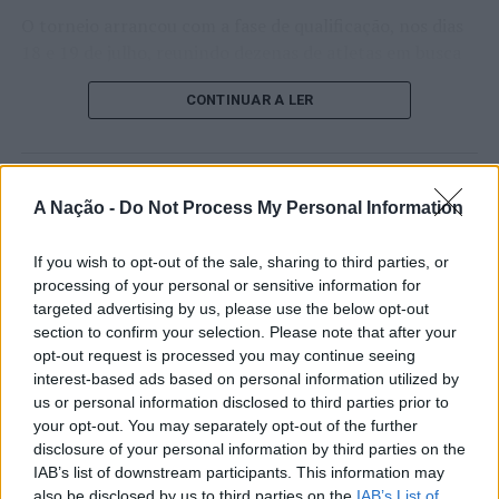
O torneio arrancou com a fase de qualificação, nos dias
18 e 19 de julho, reunindo dezenas de atletas em busca
de um lugar no quadro principal. A cerimónia de
CONTINUAR A LER
abertura contou com a presença do presidente da
Câmara Municipal de Cascais, Nuno Piteira Lopes,
acompanhado pelo executivo municipal, assinalando o
início de uma competição que voltou a colocar o
ATUALIDADE
A Nação -
Do Not Process My Personal Information
concelho no centro do calendário internacional do
Castelo Branco: “Bienal
ténis.
Internacional de Artes e Ofícios”
If you wish to opt-out of the sale, sharing to third parties, or
Apesar das desistências de última hora de jogadores
processing of your personal or sensitive information for
promete afirmar artesanato,
targeted advertising by us, please use the below opt-out
como Casper Ruud (Noruega), Alejandro Davidovich
património e inovação como
section to confirm your selection. Please note that after your
Fokina (Espanha) e Matteo Arnaldi (Itália), a prova
opt-out request is processed you may continue seeing
“motores de desenvolvimento
apresentou um quadro competitivo de elevado nível,
interest-based ads based on personal information utilized by
liderado pelo russo Andrey Rublev, primeiro cabeça de
económico e cultural” do município
us or personal information disclosed to third parties prior to
série, pelo italiano Luciano Darderi, pelo chileno
your opt-out. You may separately opt-out of the further
português
Alejandro Tabilo e pelo belga Alexander Blockx.
disclosure of your personal information by third parties on the
Um dos momentos mais aguardados da semana foi
IAB’s list of downstream participants. This information may
Publicado
18 horas atrás
on
07/08/2026
also be disclosed by us to third parties on the
IAB’s List of