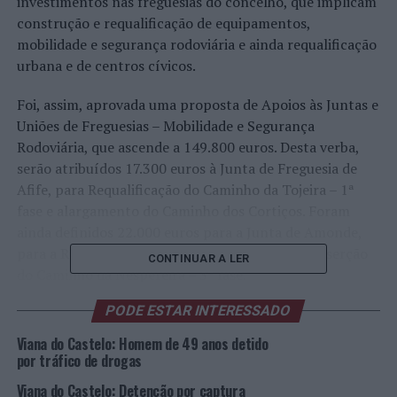
investimentos nas freguesias do concelho, que implicam
construção e requalificação de equipamentos,
mobilidade e segurança rodoviária e ainda requalificação
urbana e de centros cívicos.
Foi, assim, aprovada uma proposta de Apoios às Juntas e
Uniões de Freguesias – Mobilidade e Segurança
Rodoviária, que ascende a 149.800 euros. Desta verba,
serão atribuídos 17.300 euros à Junta de Freguesia de
Afife, para Requalificação do Caminho da Tojeira – 1ª
fase e alargamento do Caminho dos Cortiços. Foram
ainda definidos 22.000 euros para a Junta de Amonde,
para a Requalificação do Caminho do Pincho e inserção
CONTINUAR A LER
do Caminho da Nespereira – 3ª fase.
PODE ESTAR INTERESSADO
Esta proposta integra, ainda, 62.000 euros para a União
de Freguesias de Geraz do Lima e Deão, para construção
Viana do Castelo: Homem de 49 anos detido
de muro de suporte e passeios da EM550-1, entre a
por tráfico de drogas
Quelha das Escadinhas e o Nº493 – 1ª fase. É, ainda,
Viana do Castelo: Detenção por captura