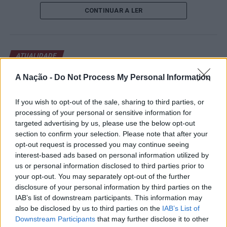
de um lugar no quadro principal. A cerimónia de
CONTINUAR A LER
abertura contou com a presença do presidente da
Câmara Municipal de Cascais, Nuno Piteira Lopes,
acompanhado pelo executivo municipal, assinalando o
início de uma competição que voltou a colocar o
ATUALIDADE
concelho no centro do calendário internacional do
Castelo Branco: “Bienal
ténis.
A Nação -
Do Not Process My Personal Information
Internacional de Artes e Ofícios”
Apesar das desistências de última hora de jogadores
promete afirmar artesanato,
If you wish to opt-out of the sale, sharing to third parties, or
como Casper Ruud (Noruega), Alejandro Davidovich
processing of your personal or sensitive information for
património e inovação como
Fokina (Espanha) e Matteo Arnaldi (Itália), a prova
targeted advertising by us, please use the below opt-out
“motores de desenvolvimento
apresentou um quadro competitivo de elevado nível,
section to confirm your selection. Please note that after your
liderado pelo russo Andrey Rublev, primeiro cabeça de
opt-out request is processed you may continue seeing
económico e cultural” do município
interest-based ads based on personal information utilized by
série, pelo italiano Luciano Darderi, pelo chileno
português
us or personal information disclosed to third parties prior to
Alejandro Tabilo e pelo belga Alexander Blockx.
your opt-out. You may separately opt-out of the further
Um dos momentos mais aguardados da semana foi
disclosure of your personal information by third parties on the
Publicado
23 horas atrás
on
07/08/2026
também o regresso do suíço Stan Wawrinka ao Estoril,
Por
Ígor Lopes
IAB’s list of downstream participants. This information may
integrado na digressão de despedida do antigo vencedor
also be disclosed by us to third parties on the
IAB’s List of
de três torneios do Grand Slam.
Downstream Participants
that may further disclose it to other