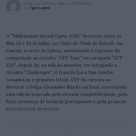
Publicado
16 horas atrás
on
07/08/2026
Por
Ígor Lopes
O “Millennium Estoril Open 2026” decorreu entre os
dias 18 e 26 de julho, no Clube de Ténis do Estoril, em
Cascais, a oeste de Lisboa, assinalando o regresso da
competição ao circuito “ATP Tour” na categoria “ATP
250”, depois de, na edição anterior, ter integrado o
circuito “Challenger”. O francês Luca Van Assche
conquistou o primeiro título ATP da carreira ao
derrotar o belga Alexander Blockx na final, encerrando
uma edição marcada pela elevada competitividade, pela
forte presença de tenistas portugueses e pela projeção
internacional do evento.
O torneio arrancou com a fase de qualificação, nos dias
18 e 19 de julho, reunindo dezenas de atletas em busca