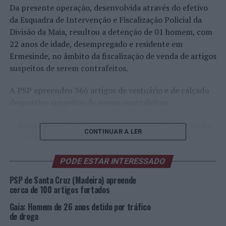
Da presente operação, desenvolvida através do efetivo
da Esquadra de Intervenção e Fiscalização Policial da
Divisão da Maia, resultou a detenção de 01 homem, com
22 anos de idade, desempregado e residente em
Ermesinde, no âmbito da fiscalização de venda de artigos
suspeitos de serem contrafeitos.
A PSP apreendeu 366 artigos de vestuário e de calçado
desportivo suspeitos de serem contrafeitos.
O detido foi notificado para comparecer, hoje, junto das
CONTINUAR A LER
Autoridades Judiciárias.
Foto: PSP.
PODE ESTAR INTERESSADO
PSP de Santa Cruz (Madeira) apreende
TÓPICOS RELACIONADOS:
CRIMINALIDADE
DESTAQUE
PSP
cerca de 100 artigos furtados
VALONGO
Gaia: Homem de 26 anos detido por tráfico
PRÓXIMO
de droga
IVA zero termina: Cabaz de produtos essenciais