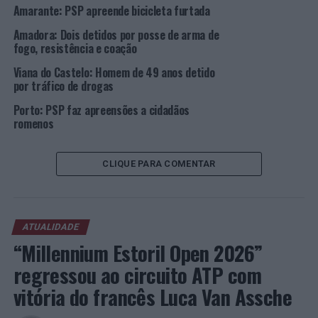
encarece 7 euros
Amarante: PSP apreende bicicleta furtada
Amadora: Dois detidos por posse de arma de
NÃO PERCA
Vila do Conde: Homem de 39 anos detido por posse de
fogo, resistência e coação
arma ilegal
Viana do Castelo: Homem de 49 anos detido
por tráfico de drogas
Porto: PSP faz apreensões a cidadãos
romenos
CLIQUE PARA COMENTAR
ATUALIDADE
“Millennium Estoril Open 2026”
regressou ao circuito ATP com
vitória do francês Luca Van Assche