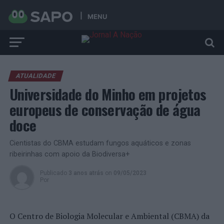
MENU
ATUALIDADE
Universidade do Minho em projetos
europeus de conservação de água
doce
Cientistas do CBMA estudam fungos aquáticos e zonas
ribeirinhas com apoio da Biodiversa+
Publicado
3 anos atrás
on
09/05/2023
Por
O Centro de Biologia Molecular e Ambiental (CBMA) da