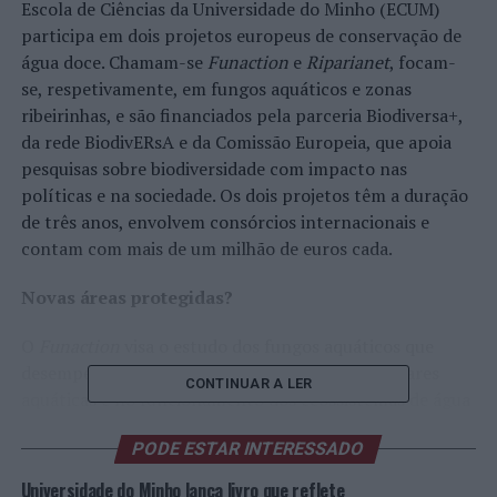
Escola de Ciências da Universidade do Minho (ECUM)
participa em dois projetos europeus de conservação de
água doce. Chamam-se
Funaction
e
Riparianet
, focam-
se, respetivamente, em fungos aquáticos e zonas
ribeirinhas, e são financiados pela parceria Biodiversa+,
da rede BiodivERsA e da Comissão Europeia, que apoia
pesquisas sobre biodiversidade com impacto nas
políticas e na sociedade. Os dois projetos têm a duração
de três anos, envolvem consórcios internacionais e
contam com mais de um milhão de euros cada.
Novas áreas protegidas?
O
Funaction
visa o estudo dos fungos aquáticos que
desempenham papéis cruciais nas redes alimentares
CONTINUAR A LER
aquáticas e no funcionamento dos ecossistemas de água
doce. Este “projeto pioneiro” pretende estudar o que
PODE ESTAR INTERESSADO
determina os padrões de diversidade destes fungos
aquáticos e se a rede de áreas protegidas da Europa é
Universidade do Minho lança livro que reflete