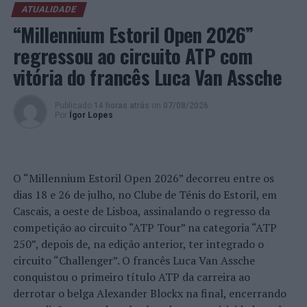
ATUALIDADE
Impedir o avanço dos plásticos nos rios
“Millennium Estoril Open 2026”
regressou ao circuito ATP com
Já o
Riparianet
visa, através de imagens de satélite,
estudar dados ambientais e no local sobre as
vitória do francês Luca Van Assche
ramificações e a vegetação das zonas ribeirinhas. “Vamos
procurar definir critérios para defender a biodiversidade
Publicado
14 horas atrás
on
07/08/2026
associada aos nossos rios, nomeadamente no Cávado,
Por
Ígor Lopes
fornecendo ferramentas para identificar áreas e
hotspots
de vegetação ribeirinha e percebendo se é
necessário acrescentar novas áreas protegidas”, diz o
O “Millennium Estoril Open 2026” decorreu entre os
investigador Giorgio Pace. Além da flora, será avaliada a
dias 18 e 26 de julho, no Clube de Ténis do Estoril, em
fauna, nomeadamente morcegos, invertebrados, insetos,
Cascais, a oeste de Lisboa, assinalando o regresso da
fungos, entre outros. Será ainda avaliada a capacidade
competição ao circuito “ATP Tour” na categoria “ATP
da vegetação ribeirinha para impedir o avanço dos
250”, depois de, na edição anterior, ter integrado o
plásticos que ali vão surgindo. “É um problema muito
circuito “Challenger”. O francês Luca Van Assche
grave. Quase 80% do plástico presente nos rios acaba
conquistou o primeiro título ATP da carreira ao
nos oceanos, mas há muito mais que fica preso na
derrotar o belga Alexander Blockx na final, encerrando
vegetação ribeirinha”, resume Giorgio Pace.