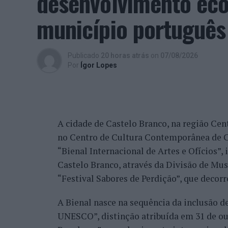
desenvolvimento eco
beneficiando, de igual modo, da reorganiz
município português
alguns jogadores.
Entre os portugueses, Tiago Torres e Jai
Publicado
20 horas atrás
on
07/08/2026
edição, ambos alcançando os quartos de fi
Por
Ígor Lopes
marcantes do torneio ao eliminar o chileno
dos principais favoritos à conquista do tí
nos quartos de final.
A cidade de Castelo Branco, na região Cent
Já Jaime Faria venceu o peruano Gonzalo 
no Centro de Cultura Contemporânea de C
alcançando também os quartos de final, o
“Bienal Internacional de Artes e Ofícios”
Darderi, num encontro decidido em três se
Castelo Branco, através da Divisão de Mu
Nuno Borges, principal representante naci
“Festival Sabores de Perdição”, que decorr
com uma vitória sobre o brasileiro Orland
A Bienal nasce na sequência da inclusão d
segunda ronda pelo argentino Román Andr
UNESCO”, distinção atribuída em 31 de out
sets.