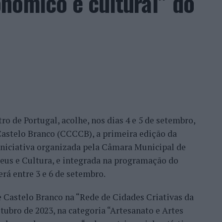
nómico e cultural” do
ação dos wild cards após as entradas diretas de
me Faria protagonizaram as melhores campanhas da
nal. Torres assinou um dos resultados mais
 Alejandro Tabilo, terceiro cabeça de série e um
tulo, antes de ser afastado pelo francês Hugo Gaston
ro de Portugal, acolhe, nos dias 4 e 5 de setembro,
Bueno e o neerlandês Botic van de Zandschulp,
astelo Branco (CCCCB), a primeira edição da
nde acabou eliminado pelo italiano Luciano
, iniciativa organizada pela Câmara Municipal de
ts.
seus e Cultura, e integrada na programação do
onal no quadro principal, iniciou a participação
erá entre 3 e 6 de setembro.
o Luz, acabando, contudo, por ser eliminado na
e Castelo Branco na “Rede de Cidades Criativas da
és Burruchaga, num encontro disputado em três
ubro de 2023, na categoria “Artesanato e Artes