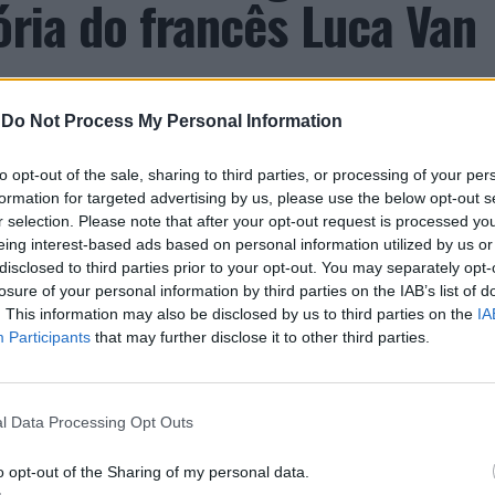
ória do francês Luca Van
-
Do Not Process My Personal Information
to opt-out of the sale, sharing to third parties, or processing of your per
formation for targeted advertising by us, please use the below opt-out s
r selection. Please note that after your opt-out request is processed y
eing interest-based ads based on personal information utilized by us or
disclosed to third parties prior to your opt-out. You may separately opt-
entre os dias 18 e 26 de julho, no Clube de Ténis
losure of your personal information by third parties on the IAB’s list of
 assinalando o regresso da competição ao circuito
. This information may also be disclosed by us to third parties on the
IA
Participants
that may further disclose it to other third parties.
e, na edição anterior, ter integrado o circuito
onquistou o primeiro título ATP da carreira ao
l, encerrando uma edição marcada pela elevada
l Data Processing Opt Outs
enistas portugueses e pela projeção internacional
o opt-out of the Sharing of my personal data.