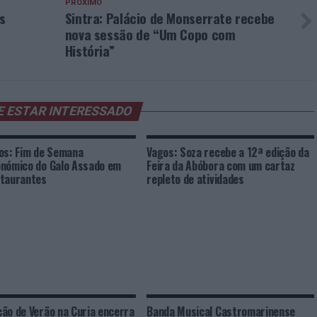
PRÓXIMO
s
Sintra: Palácio de Monserrate recebe
nova sessão de “Um Copo com
História”
E ESTAR INTERESSADO
os: Fim de Semana
Vagos: Soza recebe a 12ª edição da
nómico do Galo Assado em
Feira da Abóbora com um cartaz
taurantes
repleto de atividades
ão de Verão na Curia encerra
Banda Musical Castromarinense