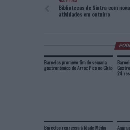
NÃO PERCA
Bibliotecas de Sintra com nova
atividades em outubro
POD
Barcelos promove fim de semana
Barcel
gastronómico do Arroz Pica no Chão
Gastro
24 res
Barcelos regressa à Idade Média
Animaç