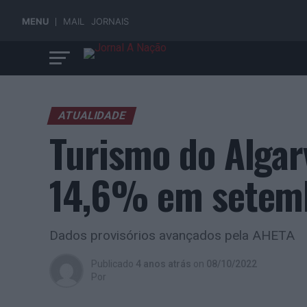
MENU
MAIL
JORNAIS
ATUALIDADE
Turismo do Algar
14,6% em setem
Dados provisórios avançados pela AHETA
Publicado
4 anos atrás
on
08/10/2022
Por