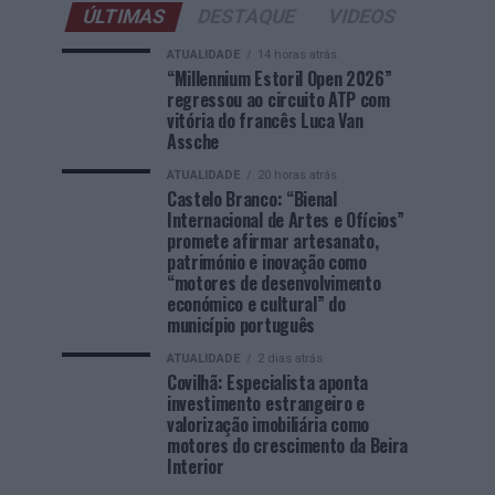
ÚLTIMAS
DESTAQUE
VIDEOS
ATUALIDADE
14 horas atrás
“Millennium Estoril Open 2026”
regressou ao circuito ATP com
vitória do francês Luca Van
Assche
ATUALIDADE
20 horas atrás
Castelo Branco: “Bienal
Internacional de Artes e Ofícios”
promete afirmar artesanato,
património e inovação como
“motores de desenvolvimento
económico e cultural” do
município português
ATUALIDADE
2 dias atrás
Covilhã: Especialista aponta
investimento estrangeiro e
valorização imobiliária como
motores do crescimento da Beira
Interior