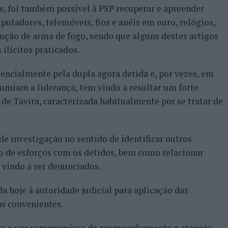
s, foi também possível à PSP recuperar e apreender
tadores, telemóveis, fios e anéis em ouro, relógios,
ção de arma de fogo, sendo que alguns destes artigos
ilícitos praticados.
sencialmente pela dupla agora detida e, por vezes, em
umiam a liderança, tem vindo a resultar um forte
de Tavira, caracterizada habitualmente por se tratar de
de investigação no sentido de identificar outros
 de esforços com os detidos, bem como relacionar
 vindo a ser denunciados.
a hoje à autoridade judicial para aplicação das
as convenientes.
tera o seu compromisso de acompanhamento e atenção