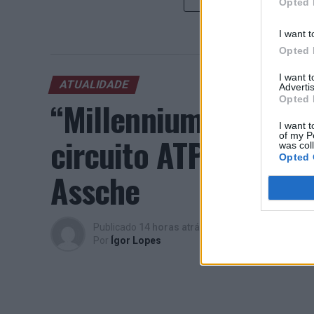
Opted 
I want t
Opted 
I want 
ATUALIDADE
Advertis
Opted 
“Millennium Estoril
I want t
of my P
circuito ATP com vit
was col
Opted 
Assche
Publicado
14 horas atrás
on
07/08/2026
Por
Ígor Lopes