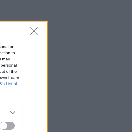
sonal or
ection to
ou may
 personal
out of the
 downstream
B’s List of