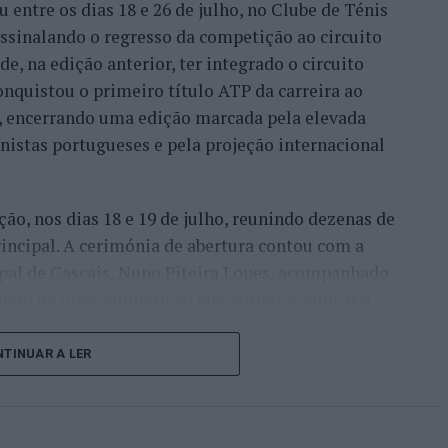
entre os dias 18 e 26 de julho, no Clube de Ténis
 assinalando o regresso da competição ao circuito
e, na edição anterior, ter integrado o circuito
onquistou o primeiro título ATP da carreira ao
l, encerrando uma edição marcada pela elevada
enistas portugueses e pela projeção internacional
ção, nos dias 18 e 19 de julho, reunindo dezenas de
incipal. A cerimónia de abertura contou com a
pal de Cascais, Nuno Piteira Lopes, acompanhado
nício de uma competição que voltou a colocar o
onal do ténis.
TINUAR A LER
e jogadores como Casper Ruud (Noruega), Alejandro
ldi (Itália), a prova apresentou um quadro
o russo Andrey Rublev, primeiro cabeça de série,