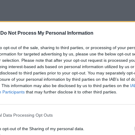
-
Do Not Process My Personal Information
to opt-out of the sale, sharing to third parties, or processing of your per
formation for targeted advertising by us, please use the below opt-out s
do Castelo: Homem de 49
Porto: PSP faz apreensões a
r selection. Please note that after your opt-out request is processed y
etido por tráfico de drogas
cidadãos romenos
eing interest-based ads based on personal information utilized by us or
disclosed to third parties prior to your opt-out. You may separately opt-
losure of your personal information by third parties on the IAB’s list of
. This information may also be disclosed by us to third parties on the
IA
Participants
that may further disclose it to other third parties.
l Data Processing Opt Outs
o opt-out of the Sharing of my personal data.
CLIQUE PARA COMENTAR