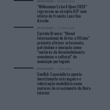
ATUALIDADE
14 horas atrás
“Millennium Estoril Open 2026”
regressou ao circuito ATP com
vitória do francês Luca Van
Assche
ATUALIDADE
21 horas atrás
Castelo Branco: “Bienal
Internacional de Artes e Ofícios”
promete afirmar artesanato,
património e inovação como
“motores de desenvolvimento
económico e cultural” do
município português
ATUALIDADE
2 dias atrás
Covilhã: Especialista aponta
investimento estrangeiro e
valorização imobiliária como
motores do crescimento da Beira
Interior