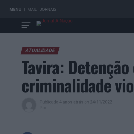
MENU
MAIL
JORNAIS
ATUALIDADE
Tavira: Detenção
criminalidade vio
Publicado
4 anos atrás
on
24/11/2022
Por