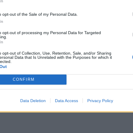
In
o opt-out of the Sale of my Personal Data.
In
to opt-out of processing my Personal Data for Targeted
ing.
In
 Open 2026” regressou ao
o opt-out of Collection, Use, Retention, Sale, and/or Sharing
ersonal Data that Is Unrelated with the Purposes for which it
ória do francês Luca Van
lected.
Out
CONFIRM
Data Deletion
Data Access
Privacy Policy