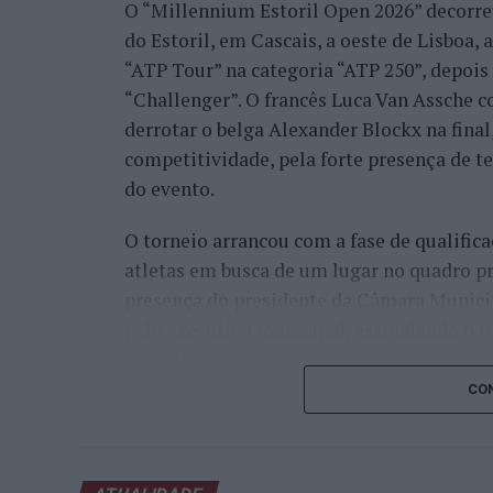
O “Millennium Estoril Open 2026” decorreu 
do Estoril, em Cascais, a oeste de Lisboa,
“ATP Tour” na categoria “ATP 250”, depois d
“Challenger”. O francês Luca Van Assche c
derrotar o belga Alexander Blockx na fina
competitividade, pela forte presença de t
do evento.
O torneio arrancou com a fase de qualifica
atletas em busca de um lugar no quadro pr
presença do presidente da Câmara Munici
pelo executivo municipal, assinalando o i
concelho no centro do calendário internaci
CON
Apesar das desistências de última hora d
Davidovich Fokina (Espanha) e Matteo Arna
competitivo de elevado nível, liderado pel