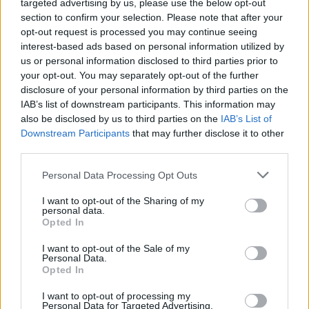
targeted advertising by us, please use the below opt-out
“Millennium Estoril Open 2026” regressou ao circuito ATP
section to confirm your selection. Please note that after your
com vitória do francês Luca Van Assche
opt-out request is processed you may continue seeing
interest-based ads based on personal information utilized by
Castelo Branco: “Bienal Internacional de Artes e Ofícios”
us or personal information disclosed to third parties prior to
promete afirmar artesanato, património e inovação como
your opt-out. You may separately opt-out of the further
“motores de desenvolvimento económico e cultural” do
disclosure of your personal information by third parties on the
município português
IAB’s list of downstream participants. This information may
also be disclosed by us to third parties on the
IAB’s List of
Downstream Participants
that may further disclose it to other
Covilhã: Especialista aponta investimento estrangeiro e
third parties.
valorização imobiliária como motores do crescimento da
Beira Interior
Personal Data Processing Opt Outs
Rio de Janeiro: Governo do Estado propõe parceria com a
I want to opt-out of the Sharing of my
personal data.
FUNCEX para “reforçar inteligência sobre comércio
Opted In
exterior”
I want to opt-out of the Sale of my
Personal Data.
COMENTÁRIOS RECENTES
Opted In
I want to opt-out of processing my
Personal Data for Targeted Advertising.