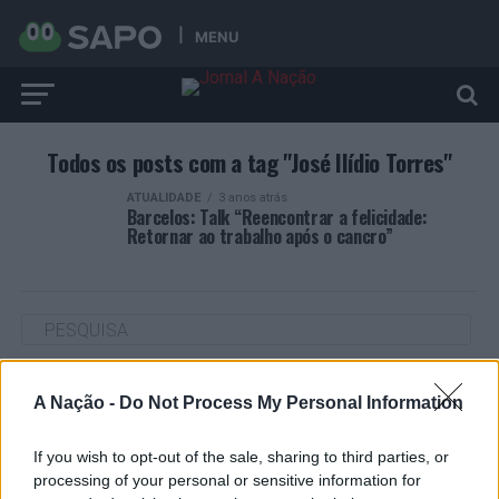
MENU
Todos os posts com a tag "José Ilídio Torres"
ATUALIDADE
3 anos atrás
Barcelos: Talk “Reencontrar a felicidade:
Retornar ao trabalho após o cancro”
ARTIGOS RECENTES
A Nação -
Do Not Process My Personal Information
Cultura digital pode “comprometer” a criatividade antes
de “provocar” mudanças genéticas, diz neurocientista
If you wish to opt-out of the sale, sharing to third parties, or
processing of your personal or sensitive information for