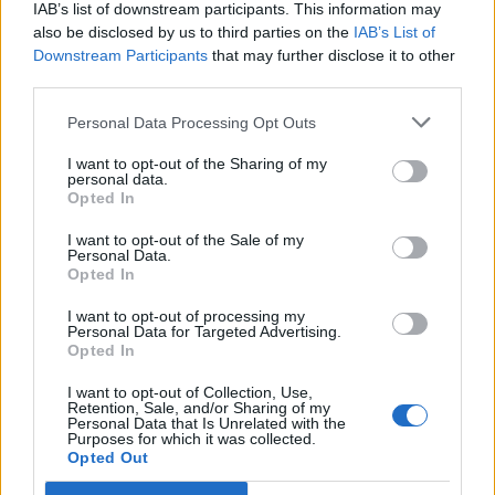
IAB’s list of downstream participants. This information may
also be disclosed by us to third parties on the
IAB’s List of
Downstream Participants
that may further disclose it to other
ARTIGOS RECENTES
third parties.
Cultura digital pode “comprometer” a criatividade antes
Personal Data Processing Opt Outs
de “provocar” mudanças genéticas, diz neurocientista
I want to opt-out of the Sharing of my
personal data.
“Millennium Estoril Open 2026” regressou ao circuito ATP
Opted In
com vitória do francês Luca Van Assche
I want to opt-out of the Sale of my
Personal Data.
Castelo Branco: “Bienal Internacional de Artes e Ofícios”
Opted In
promete afirmar artesanato, património e inovação como
“motores de desenvolvimento económico e cultural” do
I want to opt-out of processing my
Personal Data for Targeted Advertising.
município português
Opted In
I want to opt-out of Collection, Use,
Covilhã: Especialista aponta investimento estrangeiro e
Retention, Sale, and/or Sharing of my
valorização imobiliária como motores do crescimento da
Personal Data that Is Unrelated with the
Beira Interior
Purposes for which it was collected.
Opted Out