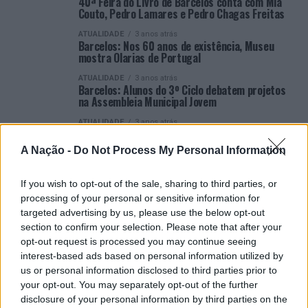
40ª Feira do Livro de Barcelos conta com Mia
Couto, Pedro Lamares e Pedro Chagas Freitas
ATUALIDADE
3 anos atrás
Barcelos: Nos 60 anos de existência, Museu
mostra Olarias de Portugal
ATUALIDADE
3 anos atrás
Barcelos: Alunos do 3º Ciclo debatem projetos
na Assembleia Municipal Jovem
ATUALIDADE
3 anos atrás
Barcelos: Jovens deputados discutem projetos
sobre património
A Nação -
Do Not Process My Personal Information
ATUALIDADE
3 anos atrás
Barcelos apresenta “7 Prazeres da
If you wish to opt-out of the sale, sharing to third parties, or
Gastronomia”
processing of your personal or sensitive information for
ATUALIDADE
3 anos atrás
targeted advertising by us, please use the below opt-out
Barcelos mostra potencialidades na Bolsa de
section to confirm your selection. Please note that after your
Turismo de Lisboa
opt-out request is processed you may continue seeing
interest-based ads based on personal information utilized by
VER MAIS
us or personal information disclosed to third parties prior to
your opt-out. You may separately opt-out of the further
disclosure of your personal information by third parties on the