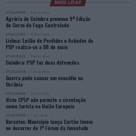
sociedade civil e empresas. Segue-se, à noite, a Gala de
MAIS LIDAS
respostas educativas capazes de dar uma segunda
Entrega dos Prémios, durante a qual serão anunciados
oportunidade a quem pretende concluir o ensino
ATUALIDADE
4 anos atrás
os vencedores de cada categoria, estando prevista a
secundário e reforçar as suas competências pessoais e
Agrária de Coimbra promove 9ª Edição
do Curso de Fogo Controlado
presença de mais de 500 participantes.
profissionais.
ATUALIDADE
4 anos atrás
Mais informações em:
Durante a cerimónia foi ainda reconhecido o trabalho
Lisboa: Leilão de Perdidos e Achados da
https://awards.innovationinpolitics.eu/
desenvolvido por toda a equipa de formadores e
PSP realiza-se a 08 de maio
colaboradores da ETG, cujo empenho foi determinante
ATUALIDADE
5 anos atrás
para o sucesso desta edição do Curso EFA.
Coimbra: PSP faz duas detenções
ATUALIDADE
4 anos atrás
A Escola de Tecnologia e Gestão de Barcelos continua a
Guerra pode causar um ecocídio na
afirmar-se como uma referência na formação
Ucrânia
profissional e na qualificação de adultos, contribuindo
ATUALIDADE
3 anos atrás
para o desenvolvimento de competências, o aumento da
Visto CPLP não permite a circulação
empregabilidade e a valorização do capital humano do
como turista na União Europeia
concelho e da região.
ATUALIDADE
1 ano atrás
Barcelos: Município lança Cartão Jovem
A Empresa Municipal de Educação e Cultura de Barcelos
no decorrer do 1º Fórum da Juventude
felicita todos os diplomados por esta importante