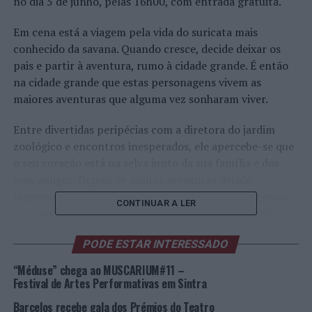
no dia 5 de junho, pelas 16h00, com entrada gratuita.
Em cena está a viagem pela vida do suricata mais
conhecido da savana. Quando cresce, decide deixar os
pais e partir à aventura, rumo à cidade grande. É então
na cidade grande que estas personagens vivem as
maiores aventuras que alguma vez sonharam viver.
Entre divertidas peripécias com a diretora do jardim
zoológico e encontros inesperados, ele apercebe-se que
o seu coração está na selva junto da sua família e dos
seus amigos. Depois de muitas aventuras decide
regressar a casa. Só não sabia que o dia do seu regresso
CONTINUAR A LER
era também o dia da grande festa de nascimento do
novo rei da selva.
PODE ESTAR INTERESSADO
Inserida na programação “Miud@s no Centro”, serão 50
“Méduse” chega ao MUSCARIUM#11 –
minutos de uma aventura alucinante, emocionante e
Festival de Artes Performativas em Sintra
muito divertida que promete fazer sonhar miúdos e
Barcelos recebe gala dos Prémios do Teatro
graúdos.