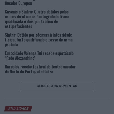
Amador Europeu
Entrada Livre, limitada à lotação disponível (máximo 2
Cascais e Sintra: Quatro detidos pelos
crimes de ofensas à integridade física
bilhetes por pessoa) com reserva exclusivamente na
qualificada e dois por tráfico de
Ticketline
, em
estupefacientes
https://ticketline.sapo.pt/evento/hakuna-matata-
Sintra: Detido por ofensas à integridade
64954
.
física, furto qualificado e posse de arma
proibida
Imagem: DR.
Eurocidade Valença.Tui recebe espetáculo
“Fado Alexandrino”
TÓPICOS RELACIONADOS:
CENTRO CULTURAL OLGA CADAVAL
DESTAQUE
SINTRA
TEATRO
Barcelos recebe festival de teatro amador
do Norte de Portugal e Galiza
PRÓXIMO
Ansião: Olimpíadas reconhecidas pelo Comité Olímpico
de Portugal
CLIQUE PARA COMENTAR
NÃO PERCA
Caldas da Rainha: Exposição de ilustração “Creeturs e
outros mundos fantásticos”, de Gonçalo Gaspar
ATUALIDADE