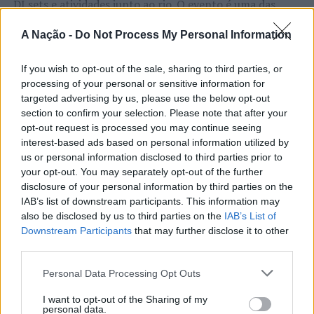
DJ sets e atividades junto ao rio. O evento é uma das
etapas do Nortada Ocean Rides, circuito que em 2026
A Nação -
Do Not Process My Personal Information
passa também por Sines, Peniche, Viana do Castelo, Vila
Nova de Milfontes e Ericeira.
CONTINUAR A LER
If you wish to opt-out of the sale, sharing to third parties, or
A iniciativa pretende aproximar a prática dos desportos
processing of your personal or sensitive information for
targeted advertising by us, please use the below opt-out
de vento das comunidades costeiras, promovendo o
section to confirm your selection. Please note that after your
território através do mar e das suas condições naturais.
opt-out request is processed you may continue seeing
ATUALIDADE
Nas palavras de Pedro Mota, De todas as etapas do
interest-based ads based on personal information utilized by
Cinco projetos de Cascais finalistas
Nortada Ocean Rides, este evento é o que mais precisa
us or personal information disclosed to third parties prior to
da “nortada” como apoio, porque sem vento não há
em iniciativa europeia
your opt-out. You may separately opt-out of the further
kitesurf.
disclosure of your personal information by third parties on the
IAB’s list of downstream participants. This information may
Publicado
23 horas atrás
on
05/08/2026
A presença da Nortada vai mais uma vez, alem da
also be disclosed by us to third parties on the
IAB’s List of
Por
Ígor Lopes
Downstream Participants
that may further disclose it to other
competição. O que queremos é fazer parte deste
third parties.
movimento que promove o encontro entre atletas,
visitantes e a comunidade local. Que a marca Nortada
Personal Data Processing Opt Outs
Vencedores serão anunciados no “Innovation in Politics
esteja presente de uma forma natural e quase obvia,
Awards,” a 30 de outubro de 2026, no Centro de
valorizando o património natural e a relação de
I want to opt-out of the Sharing of my
personal data.