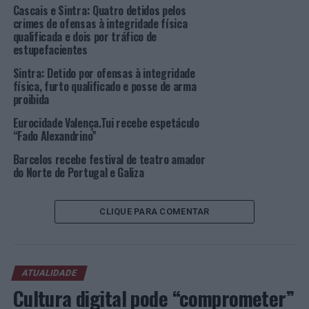
Cascais e Sintra: Quatro detidos pelos
Investigador da Universidade do Minho lança livro
crimes de ofensas à integridade física
“História do Riso”
qualificada e dois por tráfico de
estupefacientes
NÃO PERCA
1º Encontro “Poeta à Solta” realizado em Barcelos
Sintra: Detido por ofensas à integridade
física, furto qualificado e posse de arma
proibida
Eurocidade Valença.Tui recebe espetáculo
“Fado Alexandrino”
Barcelos recebe festival de teatro amador
do Norte de Portugal e Galiza
CLIQUE PARA COMENTAR
ATUALIDADE
Cultura digital pode “comprometer”