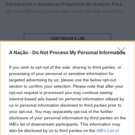
informações e mudanças frequentes de atenção. Para
ele, essa diferença impõe uma carga elevada ao córtex
pré-frontal, responsável pelo planejamento e controle
executivo.
O pesquisador afirma que plataformas digitais também
CONTINUAR A LER
estimulam continuamente o sistema de recompensa do
cérebro, favorecendo a fadiga mental, a dificuldade de
A Nação -
Do Not Process My Personal Information
manter a atenção e a procrastinação. Na sua visão,
ATUALIDADE
tarefas inacabadas permanecem ativas na memória e
If you wish to opt-out of the sale, sharing to third parties, or
“Millennium Estoril Open 2026”
processing of your personal or sensitive information for
aumentam a sensação de sobrecarga, enquanto o stress
targeted advertising by us, please use the below opt-out
prolongado pode elevar os níveis de cortisol e
regressou ao circuito ATP com
section to confirm your selection. Please note that after your
prejudicar o desempenho cognitivo.
vitória do francês Luca Van Assche
opt-out request is processed you may continue seeing
interest-based ads based on personal information utilized by
Fabiano de Abreu Agrela Rodrigues ressalta que não há
us or personal information disclosed to third parties prior to
Publicado
3 dias atrás
on
07/08/2026
evidências de que o ambiente digital provoque mudanças
your opt-out. You may separately opt-out of the further
Por
Ígor Lopes
genéticas na espécie humana. A adaptação observada,
disclosure of your personal information by third parties on the
afirma, ocorre por meio da neuroplasticidade, processo
IAB’s list of downstream participants. This information may
also be disclosed by us to third parties on the
IAB’s List of
pelo qual os circuitos neurais se reorganizam em