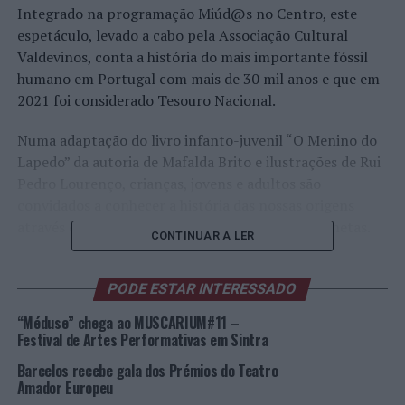
Integrado na programação Miúd@s no Centro, este
espetáculo, levado a cabo pela Associação Cultural
Valdevinos, conta a história do mais importante fóssil
humano em Portugal com mais de 30 mil anos e que em
2021 foi considerado Tesouro Nacional.
Numa adaptação do livro infanto-juvenil “O Menino do
Lapedo” da autoria de Mafalda Brito e ilustrações de Rui
Pedro Lourenço, crianças, jovens e adultos são
convidados a conhecer a história das nossas origens
através do fantástico mundo do teatro de marionetas.
CONTINUAR A LER
Bilhetes à venda na
Ticketline
.
PODE ESTAR INTERESSADO
Foto: CMS.
“Méduse” chega ao MUSCARIUM#11 –
Festival de Artes Performativas em Sintra
TÓPICOS RELACIONADOS:
CENTRO CULTURAL OLGA CADAVAL
Barcelos recebe gala dos Prémios do Teatro
DESTAQUE
MARIONETAS
SINTRA
TEATRO
Amador Europeu
PRÓXIMO