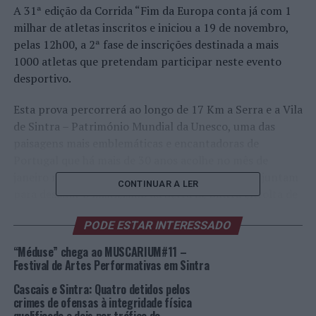
A 31ª edição da Corrida “Fim da Europa conta já com 1
milhar de atletas inscritos e iniciou a 19 de novembro,
pelas 12h00, a 2ª fase de inscrições destinada a mais
1000 atletas que pretendam participar neste evento
desportivo.
Esta prova percorrerá ao longo de 17 Km a Serra e a Vila
de Sintra – Património Mundial da Unesco, uma das
paisagens mais emblemáticas e encantadoras de
Portugal que há mais de 30 anos acolhe no mês de
janeiro milhares de atletas que, ano após ano, se juntam
CONTINUAR A LER
para desafiar o misticismo da Serra de Sintra envolta de
uma inigualável beleza natural e de um rico património
PODE ESTAR INTERESSADO
histórico cultural.
“Méduse” chega ao MUSCARIUM#11 –
As características únicas desta corrida, conferidas por
Festival de Artes Performativas em Sintra
um conjunto de fatores singulares, como o clima (pelas
Cascais e Sintra: Quatro detidos pelos
condições climatéricas mais agrestes que se fazem sentir
crimes de ofensas à integridade física
em Sintra em janeiro), o traçado do percurso, a dureza