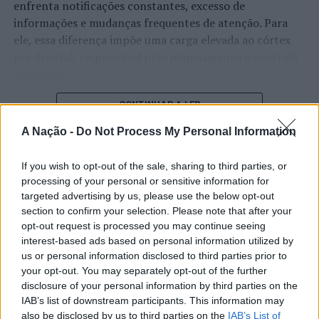
enfrenta notificações constantes, excesso de
informações e mudanças frequentes de atenção. Para
ele, essa diferença impõe uma carga elevada ao córtex
pré-frontal, responsável pelo planejamento e controle
executivo.
O pesquisador afirma que plataformas digitais também
CONTINUAR A LER
estimulam continuamente o sistema de recompensa do
A Nação -
Do Not Process My Personal Information
cérebro, favorecendo a fadiga mental, a dificuldade de
manter a atenção e a procrastinação. Na sua visão,
If you wish to opt-out of the sale, sharing to third parties, or
ATUALIDADE
tarefas inacabadas permanecem ativas na memória e
processing of your personal or sensitive information for
“Millennium Estoril Open 2026”
aumentam a sensação de sobrecarga, enquanto o stress
targeted advertising by us, please use the below opt-out
prolongado pode elevar os níveis de cortisol e
regressou ao circuito ATP com
section to confirm your selection. Please note that after your
prejudicar o desempenho cognitivo.
opt-out request is processed you may continue seeing
vitória do francês Luca Van Assche
interest-based ads based on personal information utilized by
Fabiano de Abreu Agrela Rodrigues ressalta que não há
us or personal information disclosed to third parties prior to
Publicado
2 dias atrás
on
07/08/2026
your opt-out. You may separately opt-out of the further
evidências de que o ambiente digital provoque mudanças
Por
Ígor Lopes
disclosure of your personal information by third parties on the
genéticas na espécie humana. A adaptação observada,
IAB’s list of downstream participants. This information may
afirma, ocorre por meio da neuroplasticidade, processo
also be disclosed by us to third parties on the
IAB’s List of