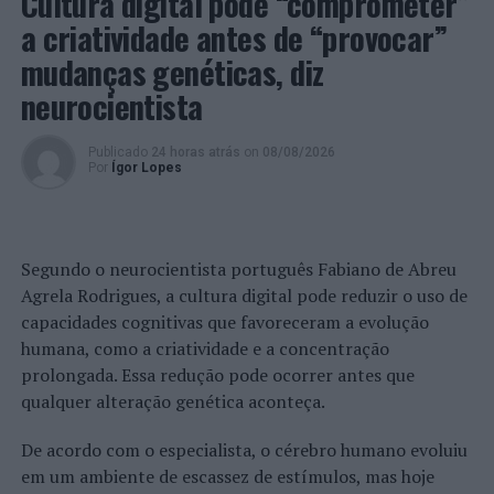
Cultura digital pode “comprometer”
A participação está limitada a 3000 atletas e requer
a criatividade antes de “provocar”
inscrição prévia em:
https://www.fimdaeuropa.com/
.
mudanças genéticas, diz
Foto: DR.
neurocientista
TÓPICOS RELACIONADOS:
ATLESTISMO
Publicado
24 horas atrás
on
08/08/2026
CORRIDA "FIM DA EUROPA"
DESTAQUE
SINTRA
Por
Ígor Lopes
PRÓXIMO
Centenário de José Saramago marca abertura da 19ª
“ETerna Biblioteca”
Segundo o neurocientista português Fabiano de Abreu
NÃO PERCA
Agrela Rodrigues, a cultura digital pode reduzir o uso de
Sintra: Aviso de interrupção de energia elétrica em Rio
capacidades cognitivas que favoreceram a evolução
de Mouro para amanhã
humana, como a criatividade e a concentração
prolongada. Essa redução pode ocorrer antes que
qualquer alteração genética aconteça.
De acordo com o especialista, o cérebro humano evoluiu
em um ambiente de escassez de estímulos, mas hoje