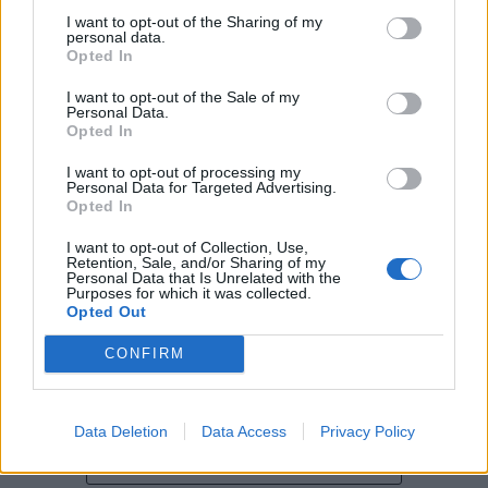
locais e projetos de desenvolvimento regional. Segundo
I want to opt-out of the Sharing of my
explicou, esse envolvimento tem permitido “consolidar a
personal data.
sua presença em vários concelhos da Beira Interior e
Opted In
alargar a atividade além-fronteiras”.
O Governo do Estado do Rio de Janeiro, Brasil, solicitou
I want to opt-out of the Sale of my
o apoio técnico da Fundação de Comércio Exterior e
Personal Data.
“O meu sentimento é de promessa cumprida, promessa
Opted In
Relações Internacionais (FUNCEX) para “desenvolver
conquistada e é isto que eu faço. Aquilo que eu cumpro,
instrumentos de análise, acompanhamento e divulgação
I want to opt-out of processing my
para mim, é glorioso, na medida em que as pessoas
do desempenho” do comércio exterior fluminense. A
Personal Data for Targeted Advertising.
Opted In
sentem a satisfação, tal como eu, de todo o trabalho que
proposta consta do Ofício SubRI 015/2026, assinado no
nós temos feito, no fundo, por uma comunidade que é
último dia 21 de julho pelo subsecretário de Relações
I want to opt-out of Collection, Use,
grande, não só pela Covilhã, Belmonte, Fundão,
Retention, Sale, and/or Sharing of my
Internacionais, Bruno de Queiroz Costa, e encaminhado
Personal Data that Is Unrelated with the
Manteigas, tenho feito um trabalho de divulgação e de
ao presidente da Fundação, Antonio Carlos da Silveira
Purposes for which it was collected.
ação”, descreveu este consultor, que acrescentou que
Opted Out
Pinheiro.
esse reconhecimento se reflete igualmente na confiança
CONFIRM
demonstrada por clientes nacionais e internacionais.
Segundo apurámos, a iniciativa pretende avançar na
execução do Memorando de Entendimento assinado
“Nós estamos a conquistar não só cada cidade do país,
pelas duas instituições em abril de 2022. O acordo
Data Deletion
Data Access
Privacy Policy
mas inclusive outros países. Há muitos países que vêm
estabeleceu uma base de cooperação para promover o
diretamente ter comigo, já, com a minha equipa, para
CONTINUAR A LER
comércio exterior no Estado, incluindo a elaboração de