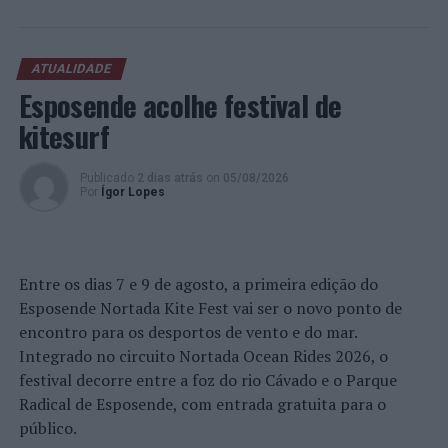
fazermos a venda do imóvel deles, para comprar um
pesquisas, estudos e publicações. Nesse contexto, o
imóvel, para um desenvolvimento turístico”, revelou.
Governo fluminense “reconhece a experiência da
FUNCEX” e propõe a participação da Fundação em duas
A procura internacional e a transformação da
ATUALIDADE
frentes: “a elaboração do “Panorama de Comércio
Esposende acolhe festival de
habitação impulsionam o “crescimento da região”
Exterior do Estado do Rio de Janeiro” e a estruturação e
kitesurf
certificação dos conteúdos de um Dashboard de
Comércio Exterior”.
Além da procura nacional, António Carlos frisa que o
Publicado
2 dias atrás
on
05/08/2026
mercado imobiliário da Beira Interior está também a
Por
Ígor Lopes
O “Panorama” deverá assumir o formato de uma
captar investidores estrangeiros, “nomeadamente do
publicação institucional, com uma leitura acessível e
Brasil, França, Israel e espanhóis”.
atualizada sobre exportações, importações, corrente de
comércio, saldo comercial, participação dos municípios
Na perspetiva deste profissional, esta procura resulta de
Entre os dias 7 e 9 de agosto, a primeira edição do
e principais tendências. O objetivo é “transformar dados
uma tendência que antecipou ainda durante a pandemia,
Esposende Nortada Kite Fest vai ser o novo ponto de
em informação aplicada, ampliar o conhecimento sobre
quando defendeu publicamente que Portugal se tornaria
encontro para os desportos de vento e do mar.
a inserção internacional da economia do Rio de Janeiro e
“um dos destinos mais procurados da Europa e do
Integrado no circuito Nortada Ocean Rides 2026, o
fornecer elementos para a formulação de políticas
mundo”.
festival decorre entre a foz do rio Cávado e o Parque
públicas e para a promoção do comércio exterior como
Radical de Esposende, com entrada gratuita para o
instrumento de desenvolvimento econômico”.
“Se voltarmos seis anos atrás, por exemplo, em plena
público.
pandemia de Covid-19, publiquei um vídeo nas redes