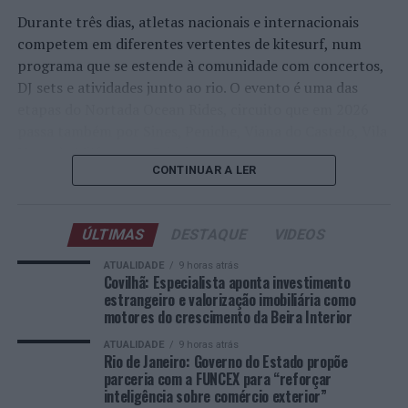
O acordo prevê que a publicação deverá ter
sociais e disse, publicamente, que Portugal pós-
Durante três dias, atletas nacionais e internacionais
continuidade ao longo do tempo e seguir critérios de
pandemia iria ser um dos países mais procurados, não só
competem em diferentes vertentes de kitesurf, num
“objetividade, análise, institucionalidade e
da Europa, como do mundo. Isto está a acontecer”,
programa que se estende à comunidade com concertos,
comparabilidade entre as edições”. A FUNCEX
recordou, considerando que a segurança, a qualidade de
DJ sets e atividades junto ao rio. O evento é uma das
participará da elaboração e da revisão técnica dos
vida e o potencial de crescimento do Interior português
etapas do Nortada Ocean Rides, circuito que em 2026
conteúdos, com a identificação do seu nome, marca e
explicam esse interesse crescente. Ao justificar essa
passa também por Sines, Peniche, Viana do Castelo, Vila
identidade visual na publicação, nas páginas eletrônicas,
convicção, destacou que a Beira Interior reúne
Nova de Milfontes e Ericeira.
nos materiais de divulgação e nos demais meios
condições que a tornam “particularmente competitiva”
CONTINUAR A LER
institucionais associados ao projeto. A versão final
para quem procura investir ou fixar residência.
A iniciativa pretende aproximar a prática dos desportos
dependerá da concordância da Subsecretaria de
de vento das comunidades costeiras, promovendo o
Relações Internacionais e poderá ser divulgada
“Somos um país seguro e o Interior estava a precisar e
ÚLTIMAS
DESTAQUE
VIDEOS
território através do mar e das suas condições naturais.
conjuntamente pelas duas instituições.
estava com a escassez de pessoas que queiram, no fundo,
Nas palavras de Pedro Mota, De todas as etapas do
ATUALIDADE
9 horas atrás
fixar aqui residência, aumentar a taxa de natalidade e
Nortada Ocean Rides, este evento é o que mais precisa
Covilhã: Especialista aponta investimento
O “Dashboard”, por sua vez, será utilizado para
criar algo de novo”, sustentou.
estrangeiro e valorização imobiliária como
da “nortada” como apoio, porque sem vento não há
“monitorar, analisar e divulgar o desempenho do Estado
motores do crescimento da Beira Interior
kitesurf.
no comércio internacional”. O painel deverá reunir
No caso específico da Covilhã, António Carlos entende
ATUALIDADE
9 horas atrás
informações sobre “exportações, importações, corrente
que a cidade reúne hoje vários fatores diferenciadores,
Rio de Janeiro: Governo do Estado propõe
A presença da Nortada vai mais uma vez, alem da
de comércio, saldo comercial, principais produtos
parceria com a FUNCEX para “reforçar
apontando a saúde, o ensino superior e a localização
competição. O que queremos é fazer parte deste
inteligência sobre comércio exterior”
comercializados, mercados de destino, países
como elementos determinantes para o crescimento do