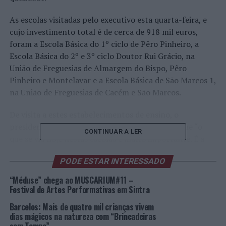
As escolas visitadas pelo executivo esta quarta-feira, e
cujo investimento total é de cerca de 918 mil euros,
foram a Escola Básica do 1º ciclo de Pêro Pinheiro, a
Escola Básica do 2º e 3º ciclo Doutor Rui Grácio, na
União de Freguesias de Almargem do Bispo, Pêro
Pinheiro e Montelavar e a Escola Básica de São Marcos 1,
na União de Freguesias de Cacém e São Marcos.
De visita a estes estabelecimentos de ensino, o
presidente da autarquia, Basílio Horta, referiu que “o
CONTINUAR A LER
que se viu hoje nestas escolas é muito importante. É a
concretização do que sempre idealizamos paras as
PODE ESTAR INTERESSADO
escolas do concelho: inverter a trajetória de décadas de
abandono e degradação”, salientando que “tudo faremos
“Méduse” chega ao MUSCARIUM#11 –
para dar seguimento à melhoria, modernização e
Festival de Artes Performativas em Sintra
valorização das nossas escolas e devolver dignidade a
Barcelos: Mais de quatro mil crianças vivem
quem aprende e a quem ensina”.
dias mágicos na natureza com “Brincadeiras