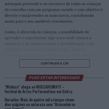
autarquia pretende ir ao encontro de todas as crianças
do concelho com um programa variado e cujo objetivo é
divertir e surpreender os mais novos, contribuindo
assim para o seu saudável crescimento.
Assim, é oferecida às crianças, a possibilidade de
aprender e experienciar algo novo onde reinará a
animação e ao mesmo tempo a aprendizagem, com
atividades como visitas guiadas, jogos, leituras
encenadas,
peddy paper
, leituras ao ar livre e feira do
livro.
CONTINUAR A LER
Já em Casal de Cambra, tem lugar a Feira da Criança
onde haverá animação garantida para os mais novos
PODE ESTAR INTERESSADO
com pinturas faciais, insufláveis, modelagem de balões,
“Méduse” chega ao MUSCARIUM#11 –
feira de adoção animal, voo de aves de rapina, assim
Festival de Artes Performativas em Sintra
como tasquinhas de petiscos. Este evento realiza-se no
Barcelos: Mais de quatro mil crianças vivem
Parque Urbano 25 de Abril no dia 3 de junho, das 10h00
dias mágicos na natureza com “Brincadeiras
às 18h00, com entrada livre.