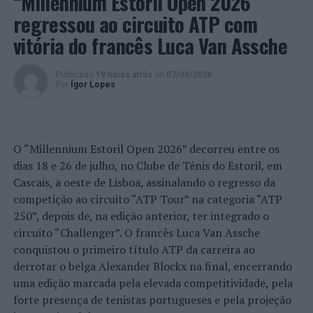
“Millennium Estoril Open 2026”
10h00 | Estafeta Artística
regressou ao circuito ATP com
vitória do francês Luca Van Assche
Atividade que consiste num jogo de propostas criativas
onde os visitantes terão a oportunidade de passar por 4
estações temáticas: claro/escuro, linhas/traços, formas
Publicado
19 horas atrás
on
07/08/2026
Por
Ígor Lopes
planas e cores. Com inspiração em 4 obras artísticas em
exibição na exposição Criadoras e Musas – As Mulheres
na Coleção Municipal de Arte, irão explorar 4 técnicas
na área da expressão plástica.
O “Millennium Estoril Open 2026” decorreu entre os
dias 18 e 26 de julho, no Clube de Ténis do Estoril, em
Destinatários: Público escolar
Cascais, a oeste de Lisboa, assinalando o regresso da
competição ao circuito “ATP Tour” na categoria “ATP
Acesso gratuito com marcação.
250”, depois de, na edição anterior, ter integrado o
circuito “Challenger”. O francês Luca Van Assche
MAT – Museu Anjos Teixeira
conquistou o primeiro título ATP da carreira ao
10h00 ou 14h00 | Leitura encenada da obra “O escultor,
derrotar o belga Alexander Blockx na final, encerrando
as aves e o sonho”, da autoria de José Jorge Letria, com
uma edição marcada pela elevada competitividade, pela
ilustrações de André Letria. Com recurso a um pequeno
forte presença de tenistas portugueses e pela projeção