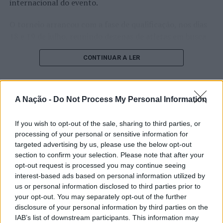
cenário, faremos uma pequena encenação inspirada no
internacional do evento.
livro do Museu Anjos Teixeira.
O torneio arrancou com a fase de qualificação, nos dias
Destinatários: Público escolar
18 e 19 de julho, reunindo dezenas de atletas em busca
de um lugar no quadro principal. A cerimónia de
Acesso gratuito com marcação.
CONTINUAR A LER
abertura contou com a presença do presidente da
Câmara Municipal de Cascais, Nuno Piteira Lopes,
MASMO – Museu Arqueológico de São Miguel de
acompanhado pelo executivo municipal, assinalando o
Odrinhas
início de uma competição que voltou a colocar o
A Nação -
Do Not Process My Personal Information
ATUALIDADE
concelho no centro do calendário internacional do
10h00-12h00 ou 14h00-16h00 | Visita-descoberta
Castelo Branco: “Bienal
ténis.
“Romano por um dia”
If you wish to opt-out of the sale, sharing to third parties, or
Internacional de Artes e Ofícios”
processing of your personal or sensitive information for
Apesar das desistências de última hora de jogadores
promete afirmar artesanato,
targeted advertising by us, please use the below opt-out
Aprender a brincar! Nesta atividade, pensada para os
como Casper Ruud (Noruega), Alejandro Davidovich
section to confirm your selection. Please note that after your
mais novos, pretende-se, através da participação em
património e inovação como
Fokina (Espanha) e Matteo Arnaldi (Itália), a prova
opt-out request is processed you may continue seeing
antigas brincadeiras, encontrar semelhanças e
“motores de desenvolvimento
interest-based ads based on personal information utilized by
apresentou um quadro competitivo de elevado nível,
diferenças entre o presente e o passado. A partir de uma
us or personal information disclosed to third parties prior to
liderado pelo russo Andrey Rublev, primeiro cabeça de
económico e cultural” do município
visita às ruínas da
villa romana
de São Miguel de
your opt-out. You may separately opt-out of the further
série, pelo italiano Luciano Darderi, pelo chileno
Odrinhas, as crianças vão aprender como se vivia a
português
disclosure of your personal information by third parties on the
Alejandro Tabilo e pelo belga Alexander Blockx.
infância na época romana. Brincar com os mesmos jogos
IAB’s list of downstream participants. This information may