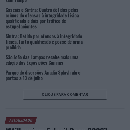
sem Tempo”
Cascais e Sintra: Quatro detidos pelos
Programação
crimes de ofensas à integridade física
qualificada e dois por tráfico de
CMLC – Casa Museu Leal da Câmara
estupefacientes
10h00 | A Brincar e a Rimar o Jogo de Pistas Vamos Jogar
Sintra: Detido por ofensas à integridade
física, furto qualificado e posse de arma
proibida
Após visita guiada à Casa-Museu de Leal da Câmara, os
intervenientes são convidados a participar numa
São João das Lampas recebe mais uma
atividade que tem por base a reinterpretação dos
edição das Exposições Caninas
espaços da Casa-Museu, através de um ‘Jogo de Pistas’,
Parque de diversões Anadia Splash abre
que se desenvolve pelas diversas salas de exposição.
portas a 13 de julho
Destinatários: Público escolar – 1º e 2º Ciclos do Ensino
CLIQUE PARA COMENTAR
Básico
Acesso gratuito com marcação.
ATUALIDADE
MU.SA – Museu das artes de Sintra