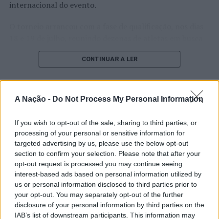
internacional do evento.
O torneio arrancou com a fase de qualificação, nos dias
18 e 19 de julho, reunindo dezenas de atletas em busca
de um lugar no quadro principal. A cerimónia de
CONTINUAR A LER
abertura contou com a presença do presidente da
Câmara Municipal de Cascais, Nuno Piteira Lopes,
acompanhado pelo executivo municipal, assinalando o
início de uma competição que voltou a colocar o
A Nação -
Do Not Process My Personal Information
ATUALIDADE
concelho no centro do calendário internacional do
Castelo Branco: “Bienal
ténis.
If you wish to opt-out of the sale, sharing to third parties, or
Internacional de Artes e Ofícios”
processing of your personal or sensitive information for
Apesar das desistências de última hora de jogadores
targeted advertising by us, please use the below opt-out
promete afirmar artesanato,
como Casper Ruud (Noruega), Alejandro Davidovich
section to confirm your selection. Please note that after your
património e inovação como
opt-out request is processed you may continue seeing
Fokina (Espanha) e Matteo Arnaldi (Itália), a prova
interest-based ads based on personal information utilized by
“motores de desenvolvimento
apresentou um quadro competitivo de elevado nível,
us or personal information disclosed to third parties prior to
liderado pelo russo Andrey Rublev, primeiro cabeça de
económico e cultural” do município
your opt-out. You may separately opt-out of the further
série, pelo italiano Luciano Darderi, pelo chileno
disclosure of your personal information by third parties on the
português
Alejandro Tabilo e pelo belga Alexander Blockx.
IAB’s list of downstream participants. This information may