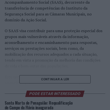
Acompanhamento Social (SAAS), decorrente da
transferência de competências do Instituto da
Segurança Social para as Câmaras Municipais, no
domínio da Ação Social.
O SAAS visa contribuir para uma proteção especial dos
grupos mais vulneráveis através da informação,
aconselhamento e encaminhamento para respostas,
serviços ou prestações sociais, bem como, da
mobilização dos recursos adequados a cada situação,
tendo em vista a promoção da melhoria das condições
de vida e bem-estar das populações.
Este serviço vai ser assegurado por uma equipa
CONTINUAR A LER
multidisciplinar que irá funcionar no fórum de
atividades às segundas, terças e quintas-feiras, das
PODE ESTAR INTERESSADO
10h00 às 12h30m, mediante marcação prévia no
Gabinete de Atendimento ao Munícipe (Edifício da
Santa Marta de Penaguião: Requalificação
Câmara Municipal).
do Campo da Flávia inaugurada