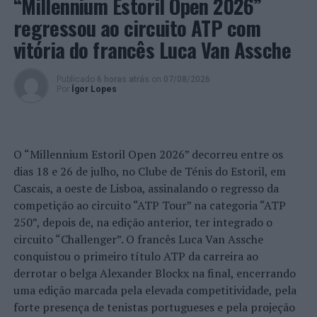
“Millennium Estoril Open 2026”
regressou ao circuito ATP com
vitória do francês Luca Van Assche
Publicado
6 horas atrás
on
07/08/2026
Por
Ígor Lopes
O “Millennium Estoril Open 2026” decorreu entre os
dias 18 e 26 de julho, no Clube de Ténis do Estoril, em
Cascais, a oeste de Lisboa, assinalando o regresso da
competição ao circuito “ATP Tour” na categoria “ATP
250”, depois de, na edição anterior, ter integrado o
circuito “Challenger”. O francês Luca Van Assche
conquistou o primeiro título ATP da carreira ao
derrotar o belga Alexander Blockx na final, encerrando
uma edição marcada pela elevada competitividade, pela
forte presença de tenistas portugueses e pela projeção