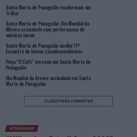
Santa Marta de Penaguião recebe mais um
Imagem: CMSMP.
Trilhar
Santa Marta de Penaguião: Dia Mundial da
TÓPICOS RELACIONADOS:
CM SANTA MARTA DE PENAGUIÃO
Música assinalado com performance de
DESTAQUE
SAAS
SANTA MARTA DE PENAGUIÃO
músicos locais
PRÓXIMO
Santa Marta de Penaguião acolhe 11º
Estudo revela que temperaturas elevadas e seca
Encontro de Jovens Lusodescendentes
reduzem o crescimento de árvores tropicais
Peça “O Café” em cena em Santa Marta de
NÃO PERCA
Penaguião
Agrária de Coimbra acolhe “X Congresso” da APDEA e
“IV ESADR”
Dia Mundial da Árvore assinalado em Santa
Marta de Penaguião
CLIQUE PARA COMENTAR
ATUALIDADE