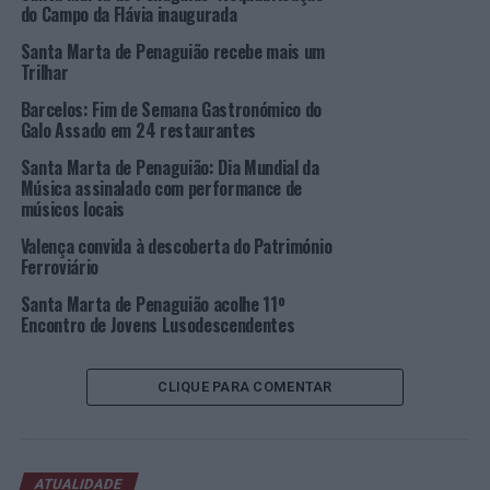
do Campo da Flávia inaugurada
Imagem: CMSMP.
Santa Marta de Penaguião recebe mais um
Trilhar
TÓPICOS RELACIONADOS:
CAMINHADA
DESTAQUE
Barcelos: Fim de Semana Gastronómico do
SANTA MARTA DE PENAGUIÃO
Galo Assado em 24 restaurantes
PRÓXIMO
Santa Marta de Penaguião: Dia Mundial da
Madeira: PSP realiza Curso de Agentes em Machico
Música assinalado com performance de
músicos locais
NÃO PERCA
Gira-Volei: Encontro Regional da Guarda
Valença convida à descoberta do Património
Ferroviário
Santa Marta de Penaguião acolhe 11º
Encontro de Jovens Lusodescendentes
CLIQUE PARA COMENTAR
ATUALIDADE