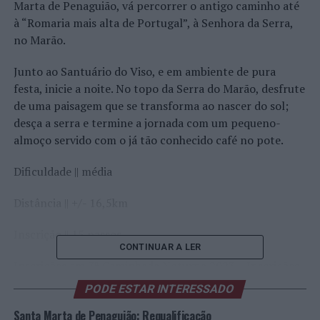
Marta de Penaguião, vá percorrer o antigo caminho até
à “Romaria mais alta de Portugal”, à Senhora da Serra,
no Marão.
Junto ao Santuário do Viso, e em ambiente de pura
festa, inicie a noite. No topo da Serra do Marão, desfrute
de uma paisagem que se transforma ao nascer do sol;
desça a serra e termine a jornada com um pequeno-
almoço servido com o já tão conhecido café no pote.
Dificuldade || média
Distância || +/- 16,5km
Inscrição || 15 passos
CONTINUAR A LER
Inscrições em
7ª Caminhada Noturna 2023
– Inscrições
até 30 de junho | Santa Marta de Penaguião
PODE ESTAR INTERESSADO
(
https://www.cm-smpenaguiao.pt/
)
Santa Marta de Penaguião: Requalificação