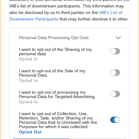
valorização imobiliária como
Cidades Criativas da UNESCO” discutirão políticas
IAB’s list of downstream participants. This information may
motores do crescimento da Beira
públicas, inovação, empreendedorismo,
also be disclosed by us to third parties on the
IAB’s List of
Interior
internacionalização, cooperação entre territórios,
Downstream Participants
that may further disclose it to other
third parties.
preservação dos saberes tradicionais, renovação
geracional e o papel das artes e dos ofícios enquanto
Publicado
22 horas atrás
on
06/08/2026
Personal Data Processing Opt Outs
Por
Ígor Lopes
“instrumentos de desenvolvimento económico,
turístico e cultural”.
I want to opt-out of the Sharing of my
personal data.
Opted In
Além dos debates e conferências, a programação
O consultor imobiliário português, António Carlos,
integrará visitas ao Museu dos Têxteis, ao Centro de
I want to opt-out of the Sale of my
defende que a Beira Interior, localizada na Região
Personal Data.
Interpretação do Bordado de Castelo Branco, a
Opted In
Centro de Portugal, atravessa um período de “forte
exposição “O Mundo Bordado à Mão” e iniciativas de
crescimento económico e imobiliário”, sustentando que
demonstração artesanal ao vivo.
I want to opt-out of processing my
a região reúne atualmente “condições para atrair novos
Personal Data for Targeted Advertising.
Opted In
investidores nacionais e estrangeiros, fixar população e
Uma Bienal que “consolida a estratégia de
consolidar um modelo de desenvolvimento assente na
crescimento internacional” de Castelo Branco
I want to opt-out of Collection, Use,
Retention, Sale, and/or Sharing of my
qualidade de vida, na inovação e na valorização do
Personal Data that Is Unrelated with the
Em entrevista exclusiva à Agência Incomparáveis, Sónia
território”.
Purposes for which it was collected.
Opted Out
Abreu, chefe da Divisão de Museus e Cultura da Câmara
As declarações foram prestadas à Agência