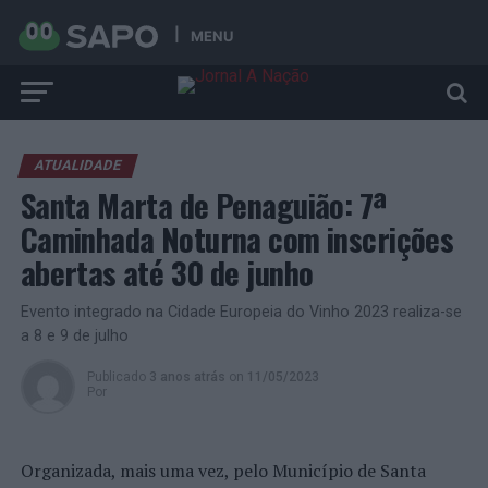
MENU
ATUALIDADE
Santa Marta de Penaguião: 7ª
Caminhada Noturna com inscrições
abertas até 30 de junho
Evento integrado na Cidade Europeia do Vinho 2023 realiza-se
a 8 e 9 de julho
Publicado
3 anos atrás
on
11/05/2023
Por
Organizada, mais uma vez, pelo Município de Santa