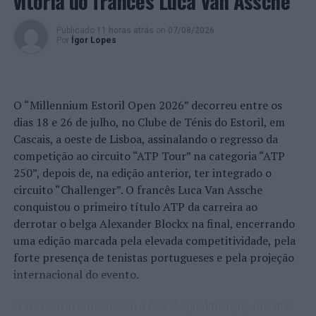
vitória do francês Luca Van Assche
Publicado
11 horas atrás
on
07/08/2026
Por
Ígor Lopes
O “Millennium Estoril Open 2026” decorreu entre os
dias 18 e 26 de julho, no Clube de Ténis do Estoril, em
Cascais, a oeste de Lisboa, assinalando o regresso da
competição ao circuito “ATP Tour” na categoria “ATP
250”, depois de, na edição anterior, ter integrado o
circuito “Challenger”. O francês Luca Van Assche
conquistou o primeiro título ATP da carreira ao
derrotar o belga Alexander Blockx na final, encerrando
uma edição marcada pela elevada competitividade, pela
forte presença de tenistas portugueses e pela projeção
internacional do evento.
O torneio arrancou com a fase de qualificação, nos dias