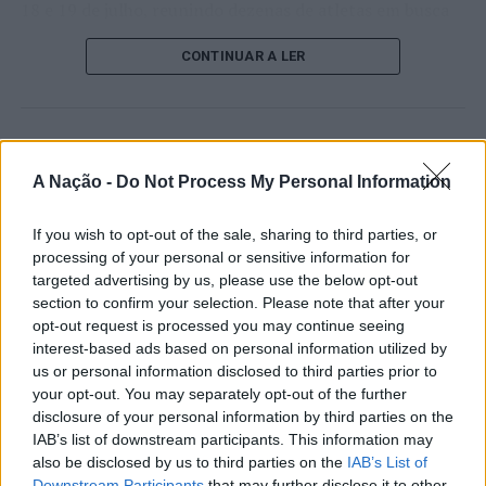
18 e 19 de julho, reunindo dezenas de atletas em busca
de um lugar no quadro principal. A cerimónia de
CONTINUAR A LER
abertura contou com a presença do presidente da
Câmara Municipal de Cascais, Nuno Piteira Lopes,
acompanhado pelo executivo municipal, assinalando o
início de uma competição que voltou a colocar o
ATUALIDADE
concelho no centro do calendário internacional do
Castelo Branco: “Bienal
A Nação -
Do Not Process My Personal Information
ténis.
Internacional de Artes e Ofícios”
If you wish to opt-out of the sale, sharing to third parties, or
Apesar das desistências de última hora de jogadores
promete afirmar artesanato,
processing of your personal or sensitive information for
como Casper Ruud (Noruega), Alejandro Davidovich
património e inovação como
targeted advertising by us, please use the below opt-out
Fokina (Espanha) e Matteo Arnaldi (Itália), a prova
section to confirm your selection. Please note that after your
“motores de desenvolvimento
apresentou um quadro competitivo de elevado nível,
opt-out request is processed you may continue seeing
liderado pelo russo Andrey Rublev, primeiro cabeça de
económico e cultural” do município
interest-based ads based on personal information utilized by
série, pelo italiano Luciano Darderi, pelo chileno
us or personal information disclosed to third parties prior to
português
Alejandro Tabilo e pelo belga Alexander Blockx.
your opt-out. You may separately opt-out of the further
disclosure of your personal information by third parties on the
Um dos momentos mais aguardados da semana foi
IAB’s list of downstream participants. This information may
Publicado
17 horas atrás
on
07/08/2026
também o regresso do suíço Stan Wawrinka ao Estoril,
Por
Ígor Lopes
also be disclosed by us to third parties on the
IAB’s List of
integrado na digressão de despedida do antigo vencedor
Downstream Participants
that may further disclose it to other