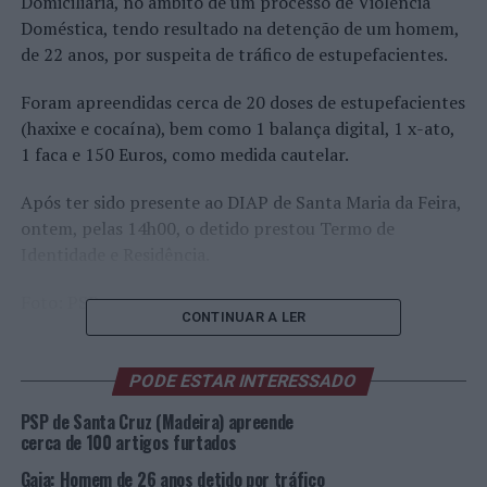
Domiciliária, no âmbito de um processo de Violência
Doméstica, tendo resultado na detenção de um homem,
de 22 anos, por suspeita de tráfico de estupefacientes.
Foram apreendidas cerca de 20 doses de estupefacientes
(haxixe e cocaína), bem como 1 balança digital, 1 x-ato,
1 faca e 150 Euros, como medida cautelar.
Após ter sido presente ao DIAP de Santa Maria da Feira,
ontem, pelas 14h00, o detido prestou Termo de
Identidade e Residência.
Foto: PSP.
CONTINUAR A LER
TÓPICOS RELACIONADOS:
CRIMINALIDADE
DESTAQUE
PSP
SANTA MARIA DA FEIRA
PODE ESTAR INTERESSADO
PSP de Santa Cruz (Madeira) apreende
PRÓXIMO
Santa Marta de Penaguião: “7ª Caminhada Noturna – do
cerca de 100 artigos furtados
Douro ao Marão”
Gaia: Homem de 26 anos detido por tráfico