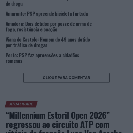
de droga
NÃO PERCA
Senhora Dona Veste Ganga atua esta quinta-feira, dia
Amarante: PSP apreende bicicleta furtada
28, às 22h00, no Cineteatro Alba, em Albergaria-a-
Velha.
Amadora: Dois detidos por posse de arma de
fogo, resistência e coação
Viana do Castelo: Homem de 49 anos detido
por tráfico de drogas
Porto: PSP faz apreensões a cidadãos
romenos
CLIQUE PARA COMENTAR
ATUALIDADE
“Millennium Estoril Open 2026”
regressou ao circuito ATP com