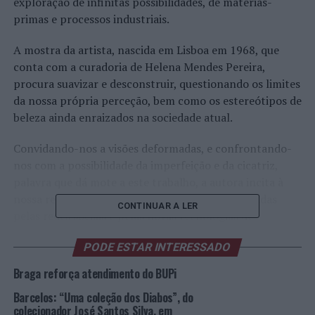
exploração de infinitas possibilidades, de matérias-
primas e processos industriais.
A mostra da artista, nascida em Lisboa em 1968, que
conta com a curadoria de Helena Mendes Pereira,
procura suavizar e desconstruir, questionando os limites
da nossa própria perceção, bem como os estereótipos de
beleza ainda enraizados na sociedade atual.
Convidando-nos a visões deformadas, e confrontando-
nos com a possibilidade da imperfeição e da cicatriz,
palavra que dá mote a este trabalho, a autora incita à
nossa reflexão sobre as inúmeras pressões exercidas
CONTINUAR A LER
pelas redes sociais e pelas novas tecnologias de
comunicação.
PODE ESTAR INTERESSADO
Nas 13 obras que Sandra Baía expõe, há uma delas, a
Braga reforça atendimento do BUPi
“
Vanity Splendor
”, que se foca na vulgarização das
Barcelos: “Uma coleção dos Diabos”, do
videochamadas aquando da pandemia. Passamos a ver-
colecionador José Santos Silva, em
nos a toda a hora, enquanto falamos com os outros, o