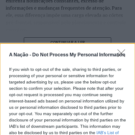
enfrenta notificações constantes, excesso de
ano.
informações e mudanças frequentes de atenção. Para
ele, essa diferença impõe uma carga elevada ao córtex
Foto: DR.
pré-frontal, responsável pelo planejamento e controle
executivo.
TÓPICOS RELACIONADOS:
BRAGA
DESTAQUE
EXPOSIÇÃO
SANDRA BAÍA
ZET GALLERY
O pesquisador afirma que plataformas digitais também
CONTINUAR A LER
estimulam continuamente o sistema de recompensa do
PRÓXIMO
A Nação -
Do Not Process My Personal Information
Seminário na Sé do Porto assinala 250 anos da morte de
cérebro, favorecendo a fadiga mental, a dificuldade de
Nasoni
manter a atenção e a procrastinação. Na sua visão,
If you wish to opt-out of the sale, sharing to third parties, or
ATUALIDADE
tarefas inacabadas permanecem ativas na memória e
NÃO PERCA
processing of your personal or sensitive information for
“Millennium Estoril Open 2026”
Vila Franca de Xira reforça investimento no Desporto
aumentam a sensação de sobrecarga, enquanto o stress
targeted advertising by us, please use the below opt-out
prolongado pode elevar os níveis de cortisol e
regressou ao circuito ATP com
section to confirm your selection. Please note that after your
prejudicar o desempenho cognitivo.
opt-out request is processed you may continue seeing
vitória do francês Luca Van Assche
interest-based ads based on personal information utilized by
Fabiano de Abreu Agrela Rodrigues ressalta que não há
us or personal information disclosed to third parties prior to
Publicado
3 dias atrás
on
07/08/2026
evidências de que o ambiente digital provoque mudanças
your opt-out. You may separately opt-out of the further
Por
Ígor Lopes
disclosure of your personal information by third parties on the
genéticas na espécie humana. A adaptação observada,
IAB’s list of downstream participants. This information may
afirma, ocorre por meio da neuroplasticidade, processo
also be disclosed by us to third parties on the
IAB’s List of