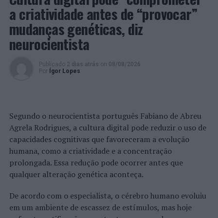
a criatividade antes de “provocar”
artista, resulta esta frase: “vagueando pelo meio do
silêncio”.
mudanças genéticas, diz
neurocientista
Esta obra, outro dos inéditos de “Cicatriz”, abre o debate
sobre a Inteligência Artificial, nas suas múltiplas
Publicado
2 dias atrás
on
08/08/2026
variações, enquanto ferramenta. Ela apela à reflexão
Por
Ígor Lopes
sobre os novos desafios e hipóteses que se colocam à
produção artística, nunca substituindo o que é único do
Ser Humano, mas abrindo possibilidades.
Segundo o neurocientista português Fabiano de Abreu
“A minha geração teve de se adaptar a esta nova era de
Agrela Rodrigues, a cultura digital pode reduzir o uso de
tecnologia. Comecei a ouvir falar na inteligência
capacidades cognitivas que favoreceram a evolução
artificial e no AI. Instalei a aplicação e comecei a
humana, como a criatividade e a concentração
trabalhar, ou a criar, trocando mensagens entre mim e o
prolongada. Essa redução pode ocorrer antes que
AI. Acabei por fazer esta colaboração com a inteligência
qualquer alteração genética aconteça.
artificial e é uma das obras que estará exposta na
zet
gallery
”, conta Sandra Baía.
De acordo com o especialista, o cérebro humano evoluiu
em um ambiente de escassez de estímulos, mas hoje
Esta exposição termina a 17 de fevereiro do próximo