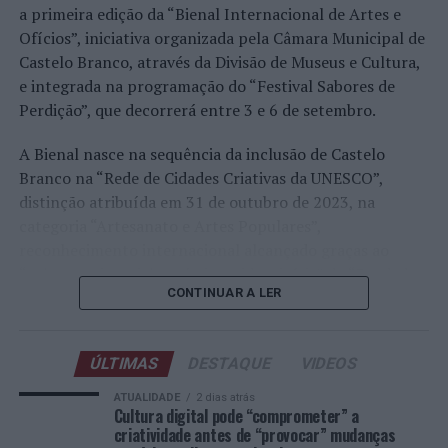
Faria, Henrique Rocha, Frederico Ferreira Silva, Tiago
a primeira edição da “Bienal Internacional de Artes e
Pereira e Tiago Torres integraram o quadro principal,
Ofícios”, iniciativa organizada pela Câmara Municipal de
beneficiando, de igual modo, da reorganização dos wild
Castelo Branco, através da Divisão de Museus e Cultura,
cards após as entradas diretas de alguns jogadores.
e integrada na programação do “Festival Sabores de
Perdição”, que decorrerá entre 3 e 6 de setembro.
Entre os portugueses, Tiago Torres e Jaime Faria
protagonizaram as melhores campanhas da edição,
A Bienal nasce na sequência da inclusão de Castelo
ambos alcançando os quartos de final. Torres assinou
Branco na “Rede de Cidades Criativas da UNESCO”,
um dos resultados mais marcantes do torneio ao
distinção atribuída em 31 de outubro de 2023, na
eliminar o chileno Alejandro Tabilo, terceiro cabeça de
categoria “Artesanato e Artes Populares”,
série e um dos principais favoritos à conquista do título,
reconhecimento internacional alcançado graças ao
antes de ser afastado pelo francês Hugo Gaston nos
“valor patrimonial, artístico e identitário” do “Bordado
quartos de final.
CONTINUAR A LER
de Castelo Branco”, uma das manifestações mais
emblemáticas da cultura portuguesa e elemento central
Já Jaime Faria venceu o peruano Gonzalo Bueno e o
da identidade albicastrense.
neerlandês Botic van de Zandschulp, alcançando
ÚLTIMAS
DESTAQUE
VIDEOS
também os quartos de final, onde acabou eliminado pelo
Ao longo de dois dias, especialistas nacionais e
ATUALIDADE
2 dias atrás
italiano Luciano Darderi, num encontro decidido em três
internacionais, investigadores, artesãos, representantes
Cultura digital pode “comprometer” a
sets.
criatividade antes de “provocar” mudanças
institucionais, organismos públicos, instituições de