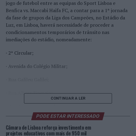
jogo de futebol entre as equipas do Sport Lisboa e
Benfica vs. Maccabi Haifa FC, a contar para a 1ª jornada
da fase de grupos da Liga dos Campeões, no Estádio da
Luz, em Lisboa, haverá necessidade de proceder a
condicionamentos temporários de trânsito nas
imediações do estádio, nomeadamente:
· 2ª Circular;
· Avenida do Colégio Militar;
· Rua Galileu Galilei;
· Rua Albert Einstein;
CONTINUAR A LER
· Rua Ana Castro Osório;
PODE ESTAR INTERESSADO
· Avenida Lusíada;
Câmara de Lisboa reforça investimento em
· Rua Ernâni Lopes;
projetos educativos com mais de 950 mil