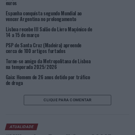
euros
· Rua João de Freitas Branco;
Espanha conquista segundo Mundial ao
vencer Argentina no prolongamento
· Rua Frei Luís de Granada;
Lisboa recebe III Salão do Livro Maçónico de
14 a 15 de março
· Avenida Machado Santos.
PSP de Santa Cruz (Madeira) apreende
Se considerar necessária a intervenção da polícia, não
cerca de 100 artigos furtados
hesite em pedir a colaboração da PSP, ligue 112, e
Torne-se amigo da Metropolitana de Lisboa
guarde no seu telemóvel o seguinte número de telefone
na temporada 2025/2026
do Comando Metropolitano de Lisboa da PSP: 217 654
Gaia: Homem de 26 anos detido por tráfico
242, ou digite no seu telemóvel [21 polícia].
de droga
A ação da PSP será no sentido de minimizar os impactos
destes condicionamentos, garantindo as necessidades de
CLIQUE PARA COMENTAR
segurança e da circulação rodoviária nos locais afetados.
Foto: DR.
ATUALIDADE