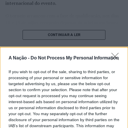
internacional do evento.
O torneio arrancou com a fase de qualificação, nos dias
18 e 19 de julho, reunindo dezenas de atletas em busca
de um lugar no quadro principal. A cerimónia de
CONTINUAR A LER
abertura contou com a presença do presidente da
Câmara Municipal de Cascais, Nuno Piteira Lopes,
acompanhado pelo executivo municipal, assinalando o
início de uma competição que voltou a colocar o
A Nação -
Do Not Process My Personal Information
ATUALIDADE
concelho no centro do calendário internacional do
Castelo Branco: “Bienal
ténis.
If you wish to opt-out of the sale, sharing to third parties, or
Internacional de Artes e Ofícios”
processing of your personal or sensitive information for
Apesar das desistências de última hora de jogadores
targeted advertising by us, please use the below opt-out
promete afirmar artesanato,
como Casper Ruud (Noruega), Alejandro Davidovich
section to confirm your selection. Please note that after your
património e inovação como
opt-out request is processed you may continue seeing
Fokina (Espanha) e Matteo Arnaldi (Itália), a prova
interest-based ads based on personal information utilized by
“motores de desenvolvimento
apresentou um quadro competitivo de elevado nível,
us or personal information disclosed to third parties prior to
liderado pelo russo Andrey Rublev, primeiro cabeça de
económico e cultural” do município
your opt-out. You may separately opt-out of the further
série, pelo italiano Luciano Darderi, pelo chileno
disclosure of your personal information by third parties on the
português
Alejandro Tabilo e pelo belga Alexander Blockx.
IAB’s list of downstream participants. This information may