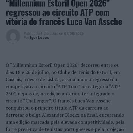
“Millennium Estoril Open 2026”
TÓPICOS RELACIONADOS:
DESTAQUE
FUTEBOL
LIGA DOS CAMPEÕES
LISBOA
PSP
SL BENFICA
regressou ao circuito ATP com
PRÓXIMO
vitória do francês Luca Van Assche
São João da Talha: Detido por posse de arma branca
NÃO PERCA
Publicado
1 dia atrás
on
07/08/2026
Anadia: Piscinas Municipais retomam horário normal de
Por
Ígor Lopes
funcionamento
O “Millennium Estoril Open 2026” decorreu entre os
dias 18 e 26 de julho, no Clube de Ténis do Estoril, em
Cascais, a oeste de Lisboa, assinalando o regresso da
competição ao circuito “ATP Tour” na categoria “ATP
250”, depois de, na edição anterior, ter integrado o
circuito “Challenger”. O francês Luca Van Assche
conquistou o primeiro título ATP da carreira ao
derrotar o belga Alexander Blockx na final, encerrando
uma edição marcada pela elevada competitividade, pela
forte presença de tenistas portugueses e pela projeção