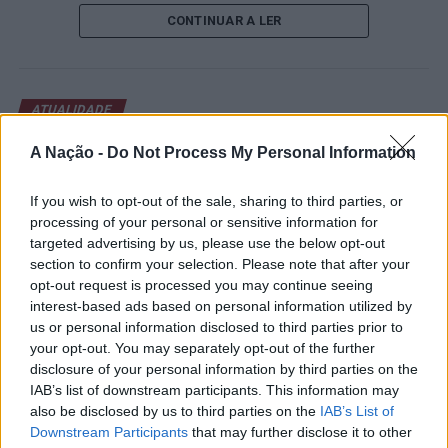
de um lugar no quadro principal. A cerimónia de
CONTINUAR A LER
abertura contou com a presença do presidente da
Câmara Municipal de Cascais, Nuno Piteira Lopes,
acompanhado pelo executivo municipal, assinalando o
início de uma competição que voltou a colocar o
ATUALIDADE
concelho no centro do calendário internacional do
Castelo Branco: “Bienal
ténis.
A Nação -
Do Not Process My Personal Information
Internacional de Artes e Ofícios”
Apesar das desistências de última hora de jogadores
promete afirmar artesanato,
If you wish to opt-out of the sale, sharing to third parties, or
como Casper Ruud (Noruega), Alejandro Davidovich
processing of your personal or sensitive information for
património e inovação como
Fokina (Espanha) e Matteo Arnaldi (Itália), a prova
targeted advertising by us, please use the below opt-out
“motores de desenvolvimento
apresentou um quadro competitivo de elevado nível,
section to confirm your selection. Please note that after your
liderado pelo russo Andrey Rublev, primeiro cabeça de
opt-out request is processed you may continue seeing
económico e cultural” do município
interest-based ads based on personal information utilized by
série, pelo italiano Luciano Darderi, pelo chileno
português
us or personal information disclosed to third parties prior to
Alejandro Tabilo e pelo belga Alexander Blockx.
your opt-out. You may separately opt-out of the further
Um dos momentos mais aguardados da semana foi
disclosure of your personal information by third parties on the
Publicado
7 horas atrás
on
07/08/2026
também o regresso do suíço Stan Wawrinka ao Estoril,
Por
Ígor Lopes
IAB’s list of downstream participants. This information may
integrado na digressão de despedida do antigo vencedor
also be disclosed by us to third parties on the
IAB’s List of
de três torneios do Grand Slam.
Downstream Participants
that may further disclose it to other