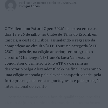
Publicado
26 minutos atrás
on
07/08/2026
Por
Ígor Lopes
O “Millennium Estoril Open 2026” decorreu entre os
dias 18 e 26 de julho, no Clube de Ténis do Estoril, em
Cascais, a oeste de Lisboa, assinalando o regresso da
competição ao circuito “ATP Tour” na categoria “ATP
250”, depois de, na edição anterior, ter integrado o
circuito “Challenger”. O francês Luca Van Assche
conquistou o primeiro título ATP da carreira ao
derrotar o belga Alexander Blockx na final, encerrando
uma edição marcada pela elevada competitividade, pela
forte presença de tenistas portugueses e pela projeção
internacional do evento.
O torneio arrancou com a fase de qualificação, nos dias
18 e 19 de julho, reunindo dezenas de atletas em busca