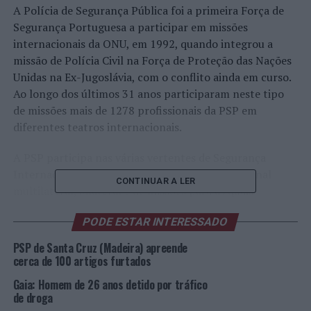
A Polícia de Segurança Pública foi a primeira Força de
Segurança Portuguesa a participar em missões
internacionais da ONU, em 1992, quando integrou a
missão de Polícia Civil na Força de Proteção das Nações
Unidas na Ex-Jugoslávia, com o conflito ainda em curso.
Ao longo dos últimos 31 anos participaram neste tipo
de missões mais de 1278 profissionais da PSP em
diferentes teatros internacionais.
A PSP participa nas várias vertentes de Segurança
Internacional, através da cooperação internacional
CONTINUAR A LER
multilateral, bilateral e de missões para as quais
Portugal é convidado a participar. Destas destacamos o
PODE ESTAR INTERESSADO
empenho de Polícias portugueses em missões de paz da
ONU, missões de gestão civil de crises da União Europeia,
PSP de Santa Cruz (Madeira) apreende
Europol, FRONTEX e a Organização para a Segurança e
cerca de 100 artigos furtados
Cooperação na Europa (OSCE).
Gaia: Homem de 26 anos detido por tráfico
de droga
Na perspetiva bilateral destacamos o empenho da PSP