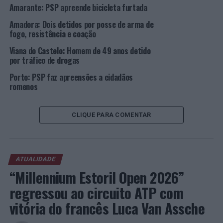
Amarante: PSP apreende bicicleta furtada
no projeto Comissarias Europeias com Espanha, França,
Itália;
EU Patrols
e demais grupos de fóruns de
Amadora: Dois detidos por posse de arma de
segurança regional.
fogo, resistência e coação
Viana do Castelo: Homem de 49 anos detido
A Polícia de Segurança Pública colabora, ativa e
por tráfico de drogas
diariamente, nos esforços de paz no contexto
Porto: PSP faz apreensões a cidadãos
internacional.
romenos
Foto: PSP.
CLIQUE PARA COMENTAR
TÓPICOS RELACIONADOS:
DESTAQUE
DIA INTERNACIONAL DA COOPERAÇÃO POLICIAL
NAÇÕES UNIDAS
PSP
ATUALIDADE
PRÓXIMO
Gondomar: Duas detenções pelo crime de contrafação
“Millennium Estoril Open 2026”
regressou ao circuito ATP com
NÃO PERCA
Festival Lx Aquila no EVOA – Evento Gratuito para toda a
vitória do francês Luca Van Assche
família