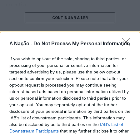
executivo.
TÓPICOS RELACIONADOS:
BOLSA DE LISBOA
DESTAQUE
GRUPO AGRIS
PRA
O pesquisador afirma que plataformas digitais também
CONTINUAR A LER
PRÓXIMO
estimulam continuamente o sistema de recompensa do
Universidade do Minho recebe congresso internacional
cérebro, favorecendo a fadiga mental, a dificuldade de
sobre mediação
manter a atenção e a procrastinação. Na sua visão,
A Nação -
Do Not Process My Personal Information
ATUALIDADE
NÃO PERCA
tarefas inacabadas permanecem ativas na memória e
Fim da discriminação dos arquipélagos faz disparar
“Millennium Estoril Open 2026”
aumentam a sensação de sobrecarga, enquanto o stress
vendas do continente apesar dos portes continuarem em
If you wish to opt-out of the sale, sharing to third parties, or
prolongado pode elevar os níveis de cortisol e
regressou ao circuito ATP com
níveis elevados
processing of your personal or sensitive information for
prejudicar o desempenho cognitivo.
targeted advertising by us, please use the below opt-out
vitória do francês Luca Van Assche
section to confirm your selection. Please note that after your
Fabiano de Abreu Agrela Rodrigues ressalta que não há
opt-out request is processed you may continue seeing
Publicado
3 dias atrás
on
07/08/2026
evidências de que o ambiente digital provoque mudanças
interest-based ads based on personal information utilized by
Por
Ígor Lopes
us or personal information disclosed to third parties prior to
genéticas na espécie humana. A adaptação observada,
your opt-out. You may separately opt-out of the further
afirma, ocorre por meio da neuroplasticidade, processo
disclosure of your personal information by third parties on the
pelo qual os circuitos neurais se reorganizam em
IAB’s list of downstream participants. This information may
resposta às experiências.
O “Millennium Estoril Open 2026” decorreu entre os
also be disclosed by us to third parties on the
IAB’s List of
dias 18 e 26 de julho, no Clube de Ténis do Estoril, em
Downstream Participants
that may further disclose it to other
“O principal desafio é preservar a capacidade de reflexão
Cascais, a oeste de Lisboa, assinalando o regresso da
third parties.