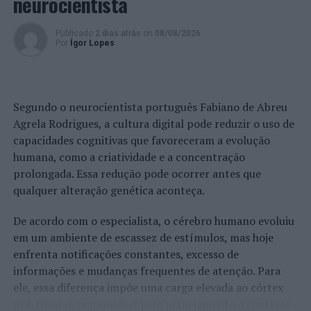
neurocientista
Criada em 2001, a PRA – RAPOSO, SÁ MIRANDA &
ASSOCIADOS conta com uma equipa de cerca de 160
Publicado
2 dias atrás
on
08/08/2026
profissionais, com elevado nível de especialização, e com
Por
Ígor Lopes
escritórios próprios em Lisboa, Porto, Faro, Açores,
Leiria e Évora.
Segundo o neurocientista português Fabiano de Abreu
A PRA abrange 12 áreas de prática jurídica –
Agrela Rodrigues, a cultura digital pode reduzir o uso de
Administrativo e Contratação Pública; Comercial,
capacidades cognitivas que favoreceram a evolução
Contratos e Concorrência; Contencioso e Arbitragem;
humana, como a criatividade e a concentração
Contencioso Penal;
Corporate
; Contencioso societário;
prolongada. Essa redução pode ocorrer antes que
Família e Sucessões; Fiscal; Imobiliário; Laboral;
qualquer alteração genética aconteça.
Propriedade Intelectual e Privacidade; e Recuperação de
Crédito e Insolvência – e conta com cinco Unidades
De acordo com o especialista, o cérebro humano evoluiu
Económicas – Dano Corporal;
Entertainment
; Gestão de
em um ambiente de escassez de estímulos, mas hoje
Ativos; Transportes; Saúde, Farmácia e Biotecnologia,
enfrenta notificações constantes, excesso de
para além de um
China Desk
.
informações e mudanças frequentes de atenção. Para
ele, essa diferença impõe uma carga elevada ao córtex
Foto: DR.
pré-frontal, responsável pelo planejamento e controle