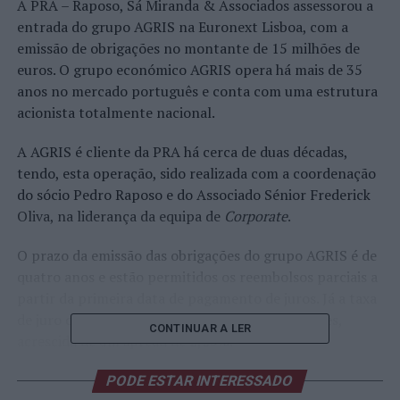
A PRA – Raposo, Sá Miranda & Associados assessorou a
entrada do grupo AGRIS na Euronext Lisboa, com a
emissão de obrigações no montante de 15 milhões de
euros. O grupo económico AGRIS opera há mais de 35
anos no mercado português e conta com uma estrutura
acionista totalmente nacional.
A AGRIS é cliente da PRA há cerca de duas décadas,
tendo, esta operação, sido realizada com a coordenação
do sócio Pedro Raposo e do Associado Sénior Frederick
Oliva, na liderança da equipa de
Corporate
.
O prazo da emissão das obrigações do grupo AGRIS é de
quatro anos e estão permitidos os reembolsos parciais a
partir da primeira data de pagamento de juros. Já a taxa
de juro da emissão é indexada à Euribor seis meses,
CONTINUAR A LER
acrescida de um spread de 2,25%.
Sobre o Grupo AGRIS
PODE ESTAR INTERESSADO