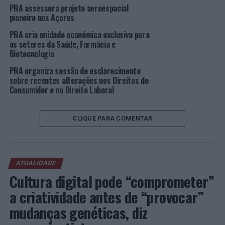
PRA assessora projeto aeroespacial
Fundado em 1985, o grupo tinha como objetivo o
pioneiro nos Açores
comércio de produtos para a agricultura. Ao longo dos
PRA cria unidade económica exclusiva para
anos, surgiram outras atividades complementares e de
os setores da Saúde, Farmácia e
apoio a esse negócio, tendo evoluído para um modelo de
Biotecnologia
venda em livre-serviço, através das lojas AGRILOJA. Ao
PRA organiza sessão de esclarecimento
longo do tempo, foi diversificando o seu portefólio de
sobre recentes alterações nos Direitos do
negócios e alargou a presença aos setores da
Consumidor e no Direito Laboral
distribuição alimentar (ATACADISTA), energias
alternativas (SOCOENE), enologia (ENCOSTA DA VILA)
e, mais recentemente, às tecnologias de informação e de
CLIQUE PARA COMENTAR
comunicação (XPLOR).
Com presença direta em todo o território nacional, o
ATUALIDADE
grupo AGRIS exporta para os PALOP, emprega 400
Cultura digital pode “comprometer”
trabalhadores e conta com um volume de negócios
anual superior a 70 milhões de euros.
a criatividade antes de “provocar”
mudanças genéticas, diz
Sobre a PRA – Raposo, Sá Miranda & Associados