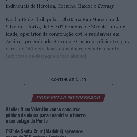
individuais de Heroína, Cocaína, Haxixe e
Ecstasy
.
No dia 12 de abril, pelas 12h30, na Rua Mouzinho da
Silveira – Porto, deteve 02 homens, de 30 e 47 anos de
idade, operários da construção civil e residentes em
Aveiro, apreendendo Heroína e Cocaína suficientes para
cerca de 161 e 35 doses individuais, respetivamente
[ndr: foto de destaque e foto abaixo].
Foto:
CONTINUAR A LER
PSP.
No mesmo dia, 19h10, na Estrada da Circunvalação –
PODE ESTAR INTERESSADO
Porto, deteve 01 homem, de 30 anos de idade,
desempregado e residente na Maia, apreendendo Haxixe
Atelier Nuno Valentim vence concurso
e
Ecstasy
suficientes para cerca de 23 e 21 doses
público de ideias para reabilitar o bairro
mais antigo do Porto
individuais, respetivamente. Pelas 19h15, na Rua Diogo
Botelho – Porto, deteve 01 homem, de 21 anos de idade,
PSP de Santa Cruz (Madeira) apreende
desempregado e residente em Bragança, apreendendo