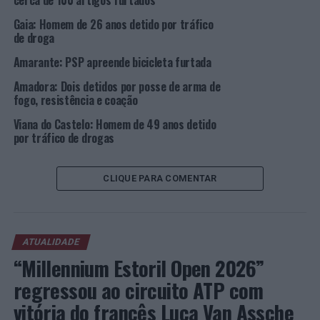
cerca de 100 artigos furtados
Cocaína suficiente para cerca de 86 doses individuais.
Gaia: Homem de 26 anos detido por tráfico
de droga
Já no dia 13 de abril, pelas 11h15, no Bairro do Viso –
Amarante: PSP apreende bicicleta furtada
Porto, deteve 01 homem, de 21 anos de idade e residente
na Trofa, apreendendo Haxixe suficiente para cerca de
Amadora: Dois detidos por posse de arma de
65 doses individuais.
fogo, resistência e coação
Viana do Castelo: Homem de 49 anos detido
Os detidos foram presentes junto das Autoridades
por tráfico de drogas
Judiciárias.
Fotos: PSP.
CLIQUE PARA COMENTAR
TÓPICOS RELACIONADOS:
CRIMINALIDADE
DESTAQUE
PORTO
PSP
ATUALIDADE
PRÓXIMO
“Millennium Estoril Open 2026”
PSP de Coimbra identifica autor de roubos por esticão
regressou ao circuito ATP com
NÃO PERCA
Coimbra: PSP cumpre mandado de internamento
vitória do francês Luca Van Assche
compulsivo