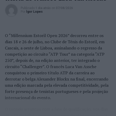
Publicado
1 dia atrás
on
07/08/2026
Por
Ígor Lopes
O “Millennium Estoril Open 2026” decorreu entre os
dias 18 e 26 de julho, no Clube de Ténis do Estoril, em
Cascais, a oeste de Lisboa, assinalando o regresso da
competição ao circuito “ATP Tour” na categoria “ATP
250”, depois de, na edição anterior, ter integrado o
circuito “Challenger”. O francês Luca Van Assche
conquistou o primeiro título ATP da carreira ao
derrotar o belga Alexander Blockx na final, encerrando
uma edição marcada pela elevada competitividade, pela
forte presença de tenistas portugueses e pela projeção
internacional do evento.
O torneio arrancou com a fase de qualificação, nos dias
18 e 19 de julho, reunindo dezenas de atletas em busca