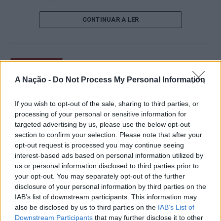
de um lugar no quadro principal. A cerimónia de
CONTINUAR A LER
abertura contou com a presença do presidente da
Câmara Municipal de Cascais, Nuno Piteira Lopes,
acompanhado pelo executivo municipal, assinalando o
início de uma competição que voltou a colocar o
ATUALIDADE
concelho no centro do calendário internacional do
Castelo Branco: “Bienal
A Nação -
Do Not Process My Personal Information
ténis.
Internacional de Artes e Ofícios”
Apesar das desistências de última hora de jogadores
If you wish to opt-out of the sale, sharing to third parties, or
promete afirmar artesanato,
como Casper Ruud (Noruega), Alejandro Davidovich
processing of your personal or sensitive information for
património e inovação como
targeted advertising by us, please use the below opt-out
Fokina (Espanha) e Matteo Arnaldi (Itália), a prova
section to confirm your selection. Please note that after your
“motores de desenvolvimento
apresentou um quadro competitivo de elevado nível,
opt-out request is processed you may continue seeing
liderado pelo russo Andrey Rublev, primeiro cabeça de
económico e cultural” do município
interest-based ads based on personal information utilized by
série, pelo italiano Luciano Darderi, pelo chileno
us or personal information disclosed to third parties prior to
português
Alejandro Tabilo e pelo belga Alexander Blockx.
your opt-out. You may separately opt-out of the further
Um dos momentos mais aguardados da semana foi
disclosure of your personal information by third parties on the
Publicado
1 dia atrás
on
07/08/2026
também o regresso do suíço Stan Wawrinka ao Estoril,
IAB’s list of downstream participants. This information may
Por
Ígor Lopes
also be disclosed by us to third parties on the
IAB’s List of
integrado na digressão de despedida do antigo vencedor
Downstream Participants
that may further disclose it to other