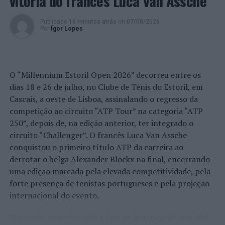
vitória do francês Luca Van Assche
estabelecimentos ocorridos no espaço de apenas quatro
meses, a PSP procedeu à correspondente detenção do
Publicado
16 minutos atrás
on
07/08/2026
suspeito por ordem de autoridade de polícia criminal.
Por
Ígor Lopes
Após ter sido sujeito a interrogatório judicial no
Tribunal de Ponta Delgada, o arguido, já com
antecedentes criminais, aguardará os ulteriores termos
O “Millennium Estoril Open 2026” decorreu entre os
do processo sujeito à medida de coação mais gravosa –
dias 18 e 26 de julho, no Clube de Ténis do Estoril, em
prisão preventiva.
Cascais, a oeste de Lisboa, assinalando o regresso da
competição ao circuito “ATP Tour” na categoria “ATP
O Comando Regional dos Açores alerta a população para
250”, depois de, na edição anterior, ter integrado o
a importância da adoção de medidas de segurança
circuito “Challenger”. O francês Luca Van Assche
destinadas a residências e estabelecimentos,
conquistou o primeiro título ATP da carreira ao
concretamente através da implementação de sistemas
derrotar o belga Alexander Blockx na final, encerrando
de videovigilância e reforço de portas e janelas,
uma edição marcada pela elevada competitividade, pela
promovendo, assim, a proteção de pessoas, bens e a
forte presença de tenistas portugueses e pela projeção
prevenção da prática de crimes.
internacional do evento.
Foto: PSP.
O torneio arrancou com a fase de qualificação, nos dias