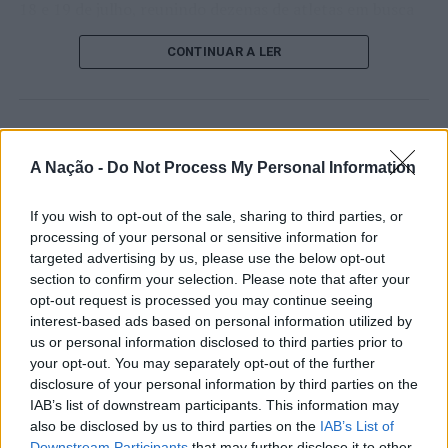
18 e 19 de julho, reunindo dezenas de atletas em busca
TÓPICOS RELACIONADOS:
AÇORES
CRIMINALIDADE
de um lugar no quadro principal. A cerimónia de
DESTAQUE
PONTA DELGADA
PSP
CONTINUAR A LER
abertura contou com a presença do presidente da
Câmara Municipal de Cascais, Nuno Piteira Lopes,
PRÓXIMO
Voleibol: Portugal vs. Brasil prepara Europeu de Sub-20
acompanhado pelo executivo municipal, assinalando o
em Óbidos
início de uma competição que voltou a colocar o
ATUALIDADE
concelho no centro do calendário internacional do
NÃO PERCA
Castelo Branco: “Bienal
A Nação -
Do Not Process My Personal Information
Serra de Sintra com acesso condicionado devido a risco
ténis.
de incêndio
Internacional de Artes e Ofícios”
If you wish to opt-out of the sale, sharing to third parties, or
Apesar das desistências de última hora de jogadores
promete afirmar artesanato,
processing of your personal or sensitive information for
como Casper Ruud (Noruega), Alejandro Davidovich
património e inovação como
targeted advertising by us, please use the below opt-out
Fokina (Espanha) e Matteo Arnaldi (Itália), a prova
section to confirm your selection. Please note that after your
“motores de desenvolvimento
apresentou um quadro competitivo de elevado nível,
opt-out request is processed you may continue seeing
liderado pelo russo Andrey Rublev, primeiro cabeça de
económico e cultural” do município
interest-based ads based on personal information utilized by
série, pelo italiano Luciano Darderi, pelo chileno
us or personal information disclosed to third parties prior to
português
Alejandro Tabilo e pelo belga Alexander Blockx.
your opt-out. You may separately opt-out of the further
disclosure of your personal information by third parties on the
Um dos momentos mais aguardados da semana foi
IAB’s list of downstream participants. This information may
Publicado
7 horas atrás
on
07/08/2026
também o regresso do suíço Stan Wawrinka ao Estoril,
Por
Ígor Lopes
also be disclosed by us to third parties on the
IAB’s List of
integrado na digressão de despedida do antigo vencedor
Downstream Participants
that may further disclose it to other