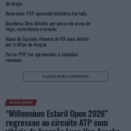
detetar e apreender um vasto número de objetos
de droga
relacionados com os assaltos cometidos pelo arguido,
Amarante: PSP apreende bicicleta furtada
particularmente dois computadores portáteis, um
tablet
, uma coluna de som, entre outros artigos
Amadora: Dois detidos por posse de arma de
tecnológicos, alegadamente, relacionados com outros
fogo, resistência e coação
ilícitos.
Viana do Castelo: Homem de 49 anos detido
por tráfico de drogas
No decurso das diligências efetuadas pelos
Porto: PSP faz apreensões a cidadãos
investigadores da PSP foi, ainda, possível apurar que o
romenos
arguido já havia sido detido duas vezes, nos primeiros
meses de 2022, precisamente por crimes de violência
após subtração e tentativa de furto qualificado a um
CLIQUE PARA COMENTAR
posto de abastecimento de combustível situado no
concelho da Ribeira Grande.
Decorrente das apreensões efetuadas no decurso da
ATUALIDADE
“Millennium Estoril Open 2026”
operação, e por terem sido reunidos elementos de prova
que apontam para o arguido enquanto principal
regressou ao circuito ATP com
responsável da prática de, pelo menos, cinco assaltos a