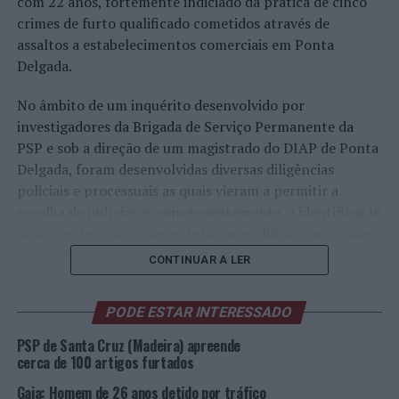
com 22 anos, fortemente indiciado da prática de cinco
crimes de furto qualificado cometidos através de
assaltos a estabelecimentos comerciais em Ponta
Delgada.
No âmbito de um inquérito desenvolvido por
investigadores da Brigada de Serviço Permanente da
PSP e sob a direção de um magistrado do DIAP de Ponta
Delgada, foram desenvolvidas diversas diligências
policiais e processuais as quais vieram a permitir a
recolha de indícios e, consequentemente, a identificação
do autor de vários crimes de furto qualificado ocorridos
em estabelecimentos comerciais de material tecnológico
CONTINUAR A LER
e em armazéns de venda de artigos diversificados.
PODE ESTAR INTERESSADO
Com base nos elementos probatórios recolhidos pelos
investigadores da PSP, foi desenvolvida uma operação
PSP de Santa Cruz (Madeira) apreende
policial que permitiu dar cumprimento a uma busca
cerca de 100 artigos furtados
domiciliária à residência do suspeito, tendo sido possível
Gaia: Homem de 26 anos detido por tráfico