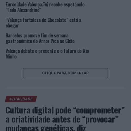
Eurocidade Valença.Tui recebe espetáculo
PRÓXIMO
“Fado Alexandrino”
Sintra: A descida para as cinzas” de Jaime Rocha no
Centro Cultural Olga Cadaval
“Valença Fortaleza de Chocolate” está a
chegar
NÃO PERCA
Barcelos: O Dia dos Namorados nas bibliotecas do
Barcelos promove fim de semana
Cávado
gastronómico do Arroz Pica no Chão
Valença debate o presente e o futuro do Rio
Minho
CLIQUE PARA COMENTAR
ATUALIDADE
Cultura digital pode “comprometer”
a criatividade antes de “provocar”
mudanças genéticas, diz