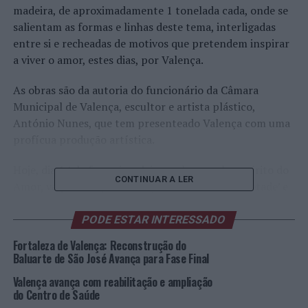
madeira, de aproximadamente 1 tonelada cada, onde se
salientam as formas e linhas deste tema, interligadas
entre si e recheadas de motivos que pretendem inspirar
a viver o amor, estes dias, por Valença.
As obras são da autoria do funcionário da Câmara
Municipal de Valença, escultor e artista plástico,
António Nunes, que tem presenteado Valença com uma
profícua produção artística.
Hoje, dia 14 de fevereiro, deixe-se levar pelo espírito do
CONTINUAR A LER
Amor, vá passear por Valença com a sua ‘cara metade’ e
aproveite para registar o momento nos nossos ‘Bancos
do Amor’.
PODE ESTAR INTERESSADO
Fortaleza de Valença: Reconstrução do
Foto: CMV.
Baluarte de São José Avança para Fase Final
Valença avança com reabilitação e ampliação
TÓPICOS RELACIONADOS:
DESTAQUE
DIA DE SÃO VALENTIM
do Centro de Saúde
DIA DOS NAMORADOS
TURISMO
VALENÇA