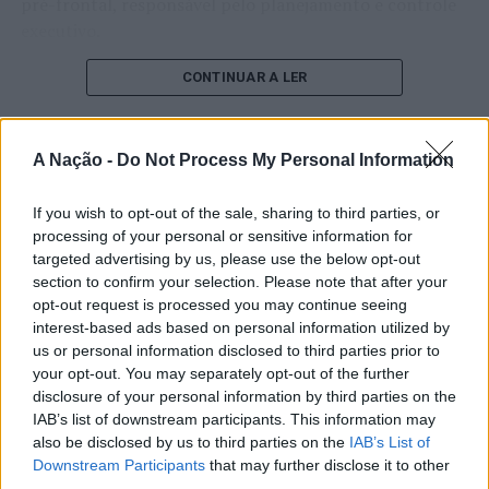
pré-frontal, responsável pelo planejamento e controle
executivo.
O pesquisador afirma que plataformas digitais também
CONTINUAR A LER
estimulam continuamente o sistema de recompensa do
cérebro, favorecendo a fadiga mental, a dificuldade de
manter a atenção e a procrastinação. Na sua visão,
A Nação -
Do Not Process My Personal Information
ATUALIDADE
tarefas inacabadas permanecem ativas na memória e
“Millennium Estoril Open 2026”
aumentam a sensação de sobrecarga, enquanto o stress
If you wish to opt-out of the sale, sharing to third parties, or
prolongado pode elevar os níveis de cortisol e
regressou ao circuito ATP com
processing of your personal or sensitive information for
targeted advertising by us, please use the below opt-out
prejudicar o desempenho cognitivo.
vitória do francês Luca Van Assche
section to confirm your selection. Please note that after your
opt-out request is processed you may continue seeing
Fabiano de Abreu Agrela Rodrigues ressalta que não há
interest-based ads based on personal information utilized by
Publicado
3 dias atrás
on
07/08/2026
evidências de que o ambiente digital provoque mudanças
Por
Ígor Lopes
us or personal information disclosed to third parties prior to
genéticas na espécie humana. A adaptação observada,
your opt-out. You may separately opt-out of the further
afirma, ocorre por meio da neuroplasticidade, processo
disclosure of your personal information by third parties on the
pelo qual os circuitos neurais se reorganizam em
IAB’s list of downstream participants. This information may
resposta às experiências.
O “Millennium Estoril Open 2026” decorreu entre os
also be disclosed by us to third parties on the
IAB’s List of
Downstream Participants
that may further disclose it to other
dias 18 e 26 de julho, no Clube de Ténis do Estoril, em
third parties.