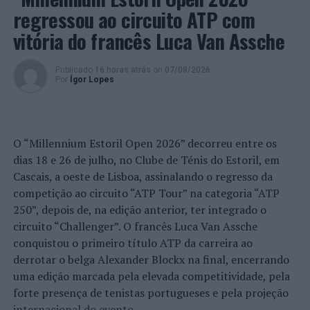
urbanas.
regressou ao circuito ATP com
Nas explicações técnicas que apresentaram, o diretor do
vitória do francês Luca Van Assche
Departamento, Agostinho Pizarro, e a Chefe de Divisão
dos Serviços Urbanos, Isabel Machado, explicaram como
Publicado
16 horas atrás
on
07/08/2026
toda a operação será agilizada e colocada no terreno e
Por
Ígor Lopes
informaram que tipo de biorresíduos serão recolhidos
no “âmbito deste projeto”: “resíduos alimentares e de
cozinha dos grossistas, das cantinas, das unidades de
O “Millennium Estoril Open 2026” decorreu entre os
catering
e os resíduos similares de transformação de
dias 18 e 26 de julho, no Clube de Ténis do Estoril, em
alimentos”.
Cascais, a oeste de Lisboa, assinalando o regresso da
competição ao circuito “ATP Tour” na categoria “ATP
Esta primeira fase da operação implicou a aquisição de
250”, depois de, na edição anterior, ter integrado o
291 contentores de 140 litros, 100 contentores de 50
circuito “Challenger”. O francês Luca Van Assche
litros e 35 contentores para recolha de resíduos nos
conquistou o primeiro título ATP da carreira ao
cemitérios, feira e mercado.
derrotar o belga Alexander Blockx na final, encerrando
Entretanto, sob o lema “Comida não é lixo! – Valorize os
uma edição marcada pela elevada competitividade, pela
resíduos orgânicos” está a ser implementada uma
forte presença de tenistas portugueses e pela projeção
campanha de comunicação e sensibilização que inclui
internacional do evento.