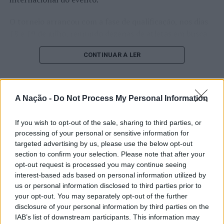
vídeo,
outdoors
e
mupis
, brochuras entre outros
O torneio arrancou com a fase de qualificação, nos dias
materiais. Para efetuar a recolha e transporte destes
18 e 19 de julho, reunindo dezenas de atletas em busca
resíduos, foram adquiridas duas viaturas apropriadas e
de um lugar no quadro principal. A cerimónia de
apetrechadas para o efeito.
CONTINUAR A LER
abertura contou com a presença do presidente da
Todos os biorresíduos recolhidos serão tratados e
Câmara Municipal de Cascais, Nuno Piteira Lopes,
transformados em fertilizante sem aditivos químicos,
acompanhado pelo executivo municipal, assinalando o
para posterior utilização na agricultura e jardinagem.
início de uma competição que voltou a colocar o
A Nação -
Do Not Process My Personal Information
ATUALIDADE
concelho no centro do calendário internacional do
Castelo Branco: “Bienal
Foto: CMB.
ténis.
If you wish to opt-out of the sale, sharing to third parties, or
Internacional de Artes e Ofícios”
processing of your personal or sensitive information for
Apesar das desistências de última hora de jogadores
TÓPICOS RELACIONADOS:
promete afirmar artesanato,
AMBIENTE
BARCELOS
targeted advertising by us, please use the below opt-out
como Casper Ruud (Noruega), Alejandro Davidovich
BIORRESÍDUOS
DESTAQUE
MÁRIO CONSTANTINO
section to confirm your selection. Please note that after your
património e inovação como
Fokina (Espanha) e Matteo Arnaldi (Itália), a prova
opt-out request is processed you may continue seeing
PRÓXIMO
“motores de desenvolvimento
apresentou um quadro competitivo de elevado nível,
interest-based ads based on personal information utilized by
Distrito de Braga: PSP regista 47 acidentes rodoviários
us or personal information disclosed to third parties prior to
liderado pelo russo Andrey Rublev, primeiro cabeça de
em menos de uma semana
económico e cultural” do município
your opt-out. You may separately opt-out of the further
série, pelo italiano Luciano Darderi, pelo chileno
português
NÃO PERCA
disclosure of your personal information by third parties on the
Alejandro Tabilo e pelo belga Alexander Blockx.
Barcelos: Apresentação do programa das
IAB’s list of downstream participants. This information may
Um dos momentos mais aguardados da semana foi