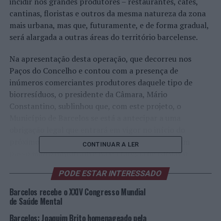
incidir nos grandes produtores – restaurantes, cafés,
cantinas, floristas e outros da mesma natureza da zona
mais urbana, mas que, futuramente, e de forma gradual,
será alargada a outras áreas do território barcelense.
Na apresentação desta operação, que decorreu nos
Paços do Concelho e contou com a presença de
inúmeros comerciantes produtores daquele tipo de
biorresíduos, o presidente da Câmara, Mário
Constantino, sublinhou que, com este projeto, o
Município de Barcelos se está a antecipar a uma
obrigação legal que entrará em vigor no início do
próximo ano. “Com este projeto, estamos a dar um
CONTINUAR A LER
passo muito importante na estratégia de tornar o
planeta em que vivemos ambientalmente mais
PODE ESTAR INTERESSADO
sustentável”, vincou Mário Constantino, alertando que
“além dos custos e dos impactos ambientais que a
Barcelos recebe o XXIV Congresso Mundial
deposição em aterro coloca, sabemos que, com os atuais
de Saúde Mental
padrões de consumo, e a mantermos este ritmo de
Barcelos: Joaquim Brito homenageado pela