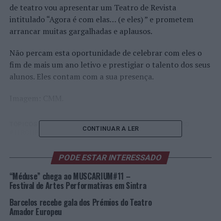
de teatro vou apresentar um Teatro de Revista
intitulado “Agora é com elas… (e eles) ” e prometem
arrancar muitas gargalhadas e aplausos.
Não percam esta oportunidade de celebrar com eles o
fim de mais um ano letivo e prestigiar o talento dos seus
alunos. Eles contam com a sua presença.
Imagem: CMM.
TÓPICOS RELACIONADOS:
DESTAQUE
MORA
TEATRO
CONTINUAR A LER
TERCEIRA IDADE
UNIVERSIDADE SÉNIOR
PRÓXIMO
PODE ESTAR INTERESSADO
‘By The River’ anima fins de tarde em Barcelos
“Méduse” chega ao MUSCARIUM#11 –
NÃO PERCA
Festival de Artes Performativas em Sintra
IP sensível aos apelos da Câmara de Barcelos
Barcelos recebe gala dos Prémios do Teatro
Amador Europeu