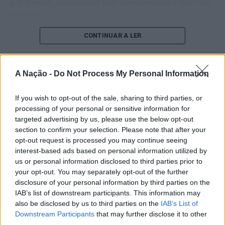
pré-frontal, responsável pelo planejamento e controle
executivo.
O pesquisador afirma que plataformas digitais também
CONTINUAR A LER
estimulam continuamente o sistema de recompensa do
cérebro, favorecendo a fadiga mental, a dificuldade de
manter a atenção e a procrastinação. Na sua visão,
A Nação -
Do Not Process My Personal Information
ATUALIDADE
tarefas inacabadas permanecem ativas na memória e
“Millennium Estoril Open 2026”
aumentam a sensação de sobrecarga, enquanto o stress
If you wish to opt-out of the sale, sharing to third parties, or
prolongado pode elevar os níveis de cortisol e
regressou ao circuito ATP com
processing of your personal or sensitive information for
targeted advertising by us, please use the below opt-out
prejudicar o desempenho cognitivo.
vitória do francês Luca Van Assche
section to confirm your selection. Please note that after your
opt-out request is processed you may continue seeing
Fabiano de Abreu Agrela Rodrigues ressalta que não há
interest-based ads based on personal information utilized by
Publicado
2 dias atrás
on
07/08/2026
evidências de que o ambiente digital provoque mudanças
Por
Ígor Lopes
us or personal information disclosed to third parties prior to
genéticas na espécie humana. A adaptação observada,
your opt-out. You may separately opt-out of the further
afirma, ocorre por meio da neuroplasticidade, processo
disclosure of your personal information by third parties on the
pelo qual os circuitos neurais se reorganizam em
IAB’s list of downstream participants. This information may
resposta às experiências.
O “Millennium Estoril Open 2026” decorreu entre os
also be disclosed by us to third parties on the
IAB’s List of
Downstream Participants
that may further disclose it to other
dias 18 e 26 de julho, no Clube de Ténis do Estoril, em
third parties.