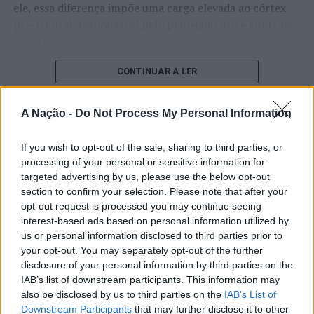
ele, essa diferença impõe uma carga elevada ao córtex
pré-frontal, responsável pelo planejamento e controle
executivo.
O pesquisador afirma que plataformas digitais também
CONTINUAR A LER
estimulam continuamente o sistema de recompensa do
cérebro, favorecendo a fadiga mental, a dificuldade de
A Nação -
Do Not Process My Personal Information
manter a atenção e a procrastinação. Na sua visão,
ATUALIDADE
tarefas inacabadas permanecem ativas na memória e
If you wish to opt-out of the sale, sharing to third parties, or
“Millennium Estoril Open 2026”
aumentam a sensação de sobrecarga, enquanto o stress
processing of your personal or sensitive information for
prolongado pode elevar os níveis de cortisol e
regressou ao circuito ATP com
targeted advertising by us, please use the below opt-out
prejudicar o desempenho cognitivo.
section to confirm your selection. Please note that after your
vitória do francês Luca Van Assche
opt-out request is processed you may continue seeing
Fabiano de Abreu Agrela Rodrigues ressalta que não há
interest-based ads based on personal information utilized by
Publicado
2 dias atrás
on
07/08/2026
evidências de que o ambiente digital provoque mudanças
us or personal information disclosed to third parties prior to
Por
Ígor Lopes
your opt-out. You may separately opt-out of the further
genéticas na espécie humana. A adaptação observada,
disclosure of your personal information by third parties on the
afirma, ocorre por meio da neuroplasticidade, processo
IAB’s list of downstream participants. This information may
pelo qual os circuitos neurais se reorganizam em
also be disclosed by us to third parties on the
IAB’s List of
resposta às experiências.
O “Millennium Estoril Open 2026” decorreu entre os
Downstream Participants
that may further disclose it to other