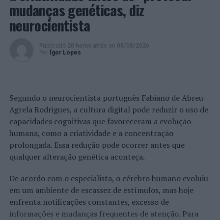
PRÓXIMO
mudanças genéticas, diz
Anadia: Espetáculo de hip-hop “Belle Époque” anima
Curia
neurocientista
NÃO PERCA
Detenção em Lagos por tráfico de droga
Publicado
20 horas atrás
on
08/08/2026
Por
Ígor Lopes
Segundo o neurocientista português Fabiano de Abreu
Agrela Rodrigues, a cultura digital pode reduzir o uso de
capacidades cognitivas que favoreceram a evolução
humana, como a criatividade e a concentração
prolongada. Essa redução pode ocorrer antes que
qualquer alteração genética aconteça.
De acordo com o especialista, o cérebro humano evoluiu
em um ambiente de escassez de estímulos, mas hoje
enfrenta notificações constantes, excesso de
informações e mudanças frequentes de atenção. Para