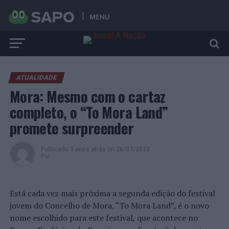
MENU
ATUALIDADE
Mora: Mesmo com o cartaz
completo, o “To Mora Land”
promete surpreender
Publicado
3 anos atrás
on
26/07/2023
Por
Está cada vez mais próxima a segunda edição do festival
jovem do Concelho de Mora. “To Mora Land”, é o novo
nome escolhido para este festival, que acontece no