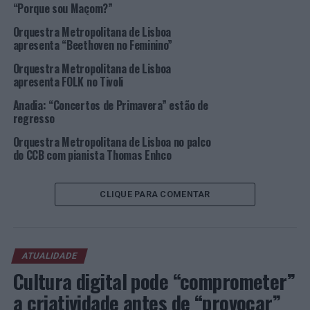
“Porque sou Maçom?”
Gameiro.
Orquestra Metropolitana de Lisboa
O bilhete de Campismo + Atividades está disponível em
apresenta “Beethoven no Feminino”
www.visitmora.pt/tomoraland
ou na
Meo blueticket
por
Orquestra Metropolitana de Lisboa
um custo de 10€ para o público em geral e 5€ para
apresenta FOLK no Tivoli
jovens portadores do Cartão Municipal Jovem. (O bilhete
Anadia: “Concertos de Primavera” estão de
inclui
kit To Mora Land
, até duas noites de campismo de
regresso
4 a 6 de agosto, atividades como canoagem e
slide,
e
Orquestra Metropolitana de Lisboa no palco
ainda bilhetes para o Fluviário e Museu do Megalitismo).
do CCB com pianista Thomas Enhco
“A entrada no recinto do festival é gratuita, vais perder
a oportunidade de viver este Festival?”, desafia a
CLIQUE PARA COMENTAR
organização.
Imagem: CMM.
ATUALIDADE
Cultura digital pode “comprometer”
TÓPICOS RELACIONADOS:
CONCERTO
DESTAQUE
FESTIVAL
MORA
MÚSICA
TO MORA LAND
a criatividade antes de “provocar”