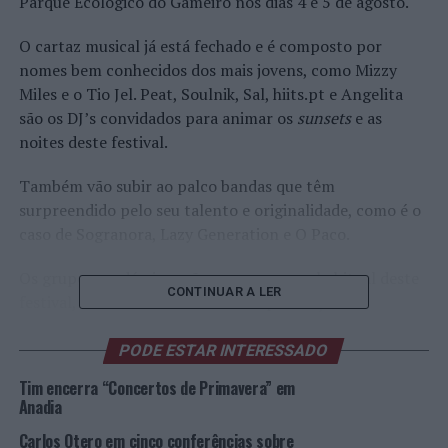
Parque Ecológico do Gameiro nos dias 4 e 5 de agosto.
O cartaz musical já está fechado e é composto por
nomes bem conhecidos dos mais jovens, como Mizzy
Miles e o Tio Jel. Peat, Soulnik, Sal, hiits.pt e Angelita
são os DJ’s convidados para animar os
sunsets
e as
noites deste festival.
Também vão subir ao palco bandas que têm
surpreendido pelo seu talento e originalidade, como é o
caso de Sogranora, Lazy Generation e O Paco.
Os grupos académicos são uma presença habitual deste
CONTINUAR A LER
festival, este ano contando com a presença dos
Seistetos e a Tuna Masculina da Faculdade de Letras de
Lisboa.
PODE ESTAR INTERESSADO
Tim encerra “Concertos de Primavera” em
Perante este cartaz, tornar-se-á complicado escolher
Anadia
apenas um dia, o melhor mesmo é ficar os dois dias e
Carlos Otero em cinco conferências sobre
aproveitar para disfrutar do Parque de Campismo do