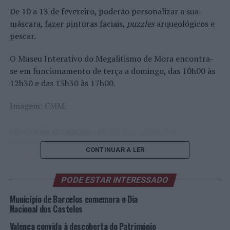
De 10 a 13 de fevereiro, poderão personalizar a sua
máscara, fazer pinturas faciais,
puzzles
arqueológicos e
pescar.
O Museu Interativo do Megalitismo de Mora encontra-
se em funcionamento de terça a domingo, das 10h00 às
12h30 e das 13h30 às 17h00.
Imagem: CMM.
TÓPICOS RELACIONADOS:
CARNAVAL
DESTAQUE
HISTÓRIA
MORA
CONTINUAR A LER
PRÓXIMO
Barcelos: Vias que sofreram obras com circulação
restabelecida
PODE ESTAR INTERESSADO
Município de Barcelos comemora o Dia
NÃO PERCA
Distrito de Aveiro: PSP faz cinco detenções entre 05 e
Nacional dos Castelos
12 de dezembro
Valença convida à descoberta do Património