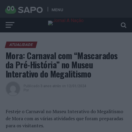
MENU
ATUALIDADE
Mora: Carnaval com “Mascarados
da Pré-História” no Museu
Interativo do Megalitismo
Publicado
3 anos atrás
on
12/01/2024
Por
Festeje o Carnaval no Museu Interativo do Megalitismo
de Mora com as várias atividades que foram preparadas
para os visitantes.