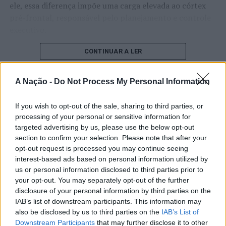
ele, essa diferença impõe uma carga elevada ao córtex
pré-frontal, responsável pelo planejamento e controle
executivo.
O pesquisador afirma que plataformas digitais também
CONTINUAR A LER
estimulam continuamente o sistema de recompensa do
cérebro, favorecendo a fadiga mental, a dificuldade de
A Nação -
Do Not Process My Personal Information
manter a atenção e a procrastinação. Na sua visão,
ATUALIDADE
tarefas inacabadas permanecem ativas na memória e
If you wish to opt-out of the sale, sharing to third parties, or
“Millennium Estoril Open 2026”
aumentam a sensação de sobrecarga, enquanto o stress
processing of your personal or sensitive information for
prolongado pode elevar os níveis de cortisol e
regressou ao circuito ATP com
targeted advertising by us, please use the below opt-out
prejudicar o desempenho cognitivo.
section to confirm your selection. Please note that after your
vitória do francês Luca Van Assche
opt-out request is processed you may continue seeing
Fabiano de Abreu Agrela Rodrigues ressalta que não há
interest-based ads based on personal information utilized by
Publicado
3 dias atrás
on
07/08/2026
evidências de que o ambiente digital provoque mudanças
us or personal information disclosed to third parties prior to
Por
Ígor Lopes
your opt-out. You may separately opt-out of the further
genéticas na espécie humana. A adaptação observada,
disclosure of your personal information by third parties on the
afirma, ocorre por meio da neuroplasticidade, processo
IAB’s list of downstream participants. This information may
pelo qual os circuitos neurais se reorganizam em
also be disclosed by us to third parties on the
IAB’s List of
resposta às experiências.
O “Millennium Estoril Open 2026” decorreu entre os
Downstream Participants
that may further disclose it to other