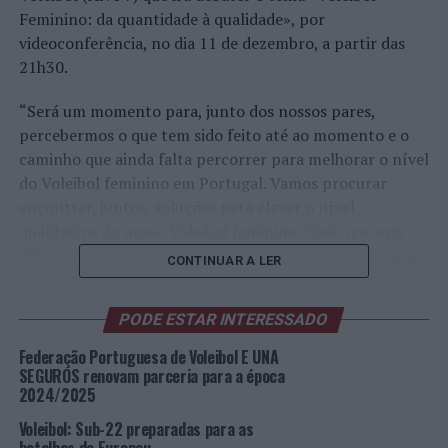
Feminino: da quantidade à qualidade», por
videoconferência, no dia 11 de dezembro, a partir das
21h30.
“Será um momento para, junto dos nossos pares,
percebermos o que tem sido feito até ao momento e o
caminho que ainda falta percorrer para melhorar o nível
do Voleibol feminino em Portugal. Vamos procurar
encontrar, juntos, soluções para elevar o nível
qualitativo do nosso Voleibol feminino. Creio que este
debate poderá servir para tomar decisões fundamentais
CONTINUAR A LER
e deixar uma pegada enorme na evolução do nosso
Voleibol feminino “, salientou Hugo Silva.
PODE ESTAR INTERESSADO
Este debate virá no seguimento de um inquérito que a
Federação Portuguesa de Voleibol E UNA
ANTV lançou há já alguns dias – subordinado ao tema
SEGUROS renovam parceria para a época
2024/2025
«Voleibol Feminino – Quantidade é sinónimo de
qualidade?» – e cujos resultados serão apresentados e
Voleibol: Sub-22 preparadas para as
debatidos no decorrer da Mesa Redonda.