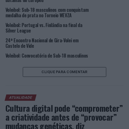
batalhas do Europeu
Voleibol: Sub-18 masculinos com conquistam
Hugo Silva e Beatriz Santos fazem parte de um painel de
medalha de prata no Torneio WEVZA
especialistas em Voleibol feminino que inclui, ainda, Ana
Voleibol: Portugal vs. Finlândia na final da
Paulo, antiga capitã da Seleção Nacional, e João Pedro
Silver League
Vieira, treinador no GC Vilacondense, entre outras
personalidades ligadas à modalidade.
24º Encontro Nacional de Gira-Volei em
Castelo de Vide
Imagem: ANTV.
Voleibol: Convocatória de Sub-18 masculinos
TÓPICOS RELACIONADOS:
DESTAQUE
MESA REDONDA
VOLEIBOL
CLIQUE PARA COMENTAR
PRÓXIMO
Distrito de Lisboa: 121 detenções no último fim de
semana
ATUALIDADE
NÃO PERCA
Cultura digital pode “comprometer”
Universidade do Minho é a universidade portuguesa com
a criatividade antes de “provocar”
mais pedidos de patentes
mudanças genéticas, diz