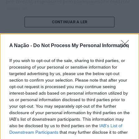
pré-frontal, responsável pelo planejamento e controle
executivo.
O pesquisador afirma que plataformas digitais também
CONTINUAR A LER
estimulam continuamente o sistema de recompensa do
cérebro, favorecendo a fadiga mental, a dificuldade de
manter a atenção e a procrastinação. Na sua visão,
A Nação -
Do Not Process My Personal Information
ATUALIDADE
tarefas inacabadas permanecem ativas na memória e
“Millennium Estoril Open 2026”
aumentam a sensação de sobrecarga, enquanto o stress
If you wish to opt-out of the sale, sharing to third parties, or
prolongado pode elevar os níveis de cortisol e
regressou ao circuito ATP com
processing of your personal or sensitive information for
targeted advertising by us, please use the below opt-out
prejudicar o desempenho cognitivo.
vitória do francês Luca Van Assche
section to confirm your selection. Please note that after your
opt-out request is processed you may continue seeing
Fabiano de Abreu Agrela Rodrigues ressalta que não há
interest-based ads based on personal information utilized by
Publicado
1 dia atrás
on
07/08/2026
evidências de que o ambiente digital provoque mudanças
Por
Ígor Lopes
us or personal information disclosed to third parties prior to
genéticas na espécie humana. A adaptação observada,
your opt-out. You may separately opt-out of the further
afirma, ocorre por meio da neuroplasticidade, processo
disclosure of your personal information by third parties on the
pelo qual os circuitos neurais se reorganizam em
IAB’s list of downstream participants. This information may
resposta às experiências.
O “Millennium Estoril Open 2026” decorreu entre os
also be disclosed by us to third parties on the
IAB’s List of
Downstream Participants
that may further disclose it to other
dias 18 e 26 de julho, no Clube de Ténis do Estoril, em
third parties.