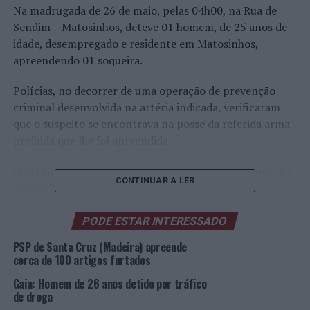
Na madrugada de 26 de maio, pelas 04h00, na Rua de
Sendim – Matosinhos, deteve 01 homem, de 25 anos de
idade, desempregado e residente em Matosinhos,
apreendendo 01 soqueira.
Polícias, no decorrer de uma operação de prevenção
criminal desenvolvida na artéria indicada, verificaram
que o suspeito se encontrava na posse da referida arma
proibida que lhe foi apreendida.
O detido foi notificado para comparecer, hoje, junto das
CONTINUAR A LER
Autoridades Judiciárias.
Foto: PSP.
PODE ESTAR INTERESSADO
PSP de Santa Cruz (Madeira) apreende
TÓPICOS RELACIONADOS:
CRIMINALIDADE
DESTAQUE
cerca de 100 artigos furtados
MATOSINHOS
PSP
Gaia: Homem de 26 anos detido por tráfico
PRÓXIMO
de droga
Lisboa: Três detidos por roubo na Freguesia da