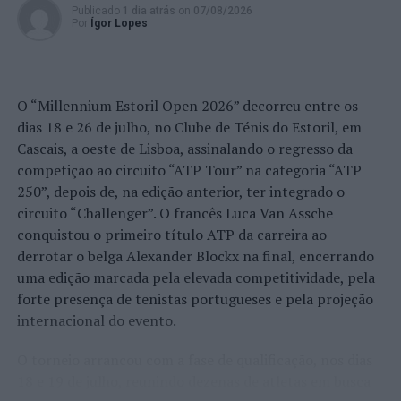
Publicado
1 dia atrás
on
07/08/2026
Por
Ígor Lopes
O “Millennium Estoril Open 2026” decorreu entre os
dias 18 e 26 de julho, no Clube de Ténis do Estoril, em
Cascais, a oeste de Lisboa, assinalando o regresso da
competição ao circuito “ATP Tour” na categoria “ATP
250”, depois de, na edição anterior, ter integrado o
circuito “Challenger”. O francês Luca Van Assche
conquistou o primeiro título ATP da carreira ao
derrotar o belga Alexander Blockx na final, encerrando
uma edição marcada pela elevada competitividade, pela
forte presença de tenistas portugueses e pela projeção
internacional do evento.
O torneio arrancou com a fase de qualificação, nos dias
18 e 19 de julho, reunindo dezenas de atletas em busca