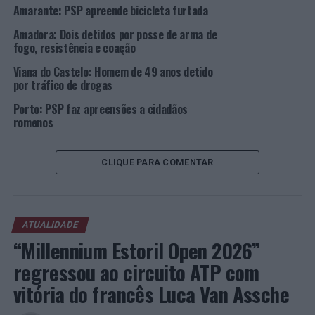
Misericórdia
Amarante: PSP apreende bicicleta furtada
Amadora: Dois detidos por posse de arma de
NÃO PERCA
Porto: Mais cinco detenções por posse e tráfico de
fogo, resistência e coação
drogas
Viana do Castelo: Homem de 49 anos detido
por tráfico de drogas
Porto: PSP faz apreensões a cidadãos
romenos
CLIQUE PARA COMENTAR
ATUALIDADE
“Millennium Estoril Open 2026”
regressou ao circuito ATP com
vitória do francês Luca Van Assche