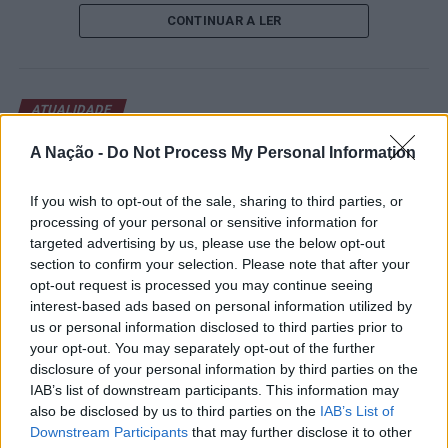
de um lugar no quadro principal. A cerimónia de
CONTINUAR A LER
abertura contou com a presença do presidente da
Câmara Municipal de Cascais, Nuno Piteira Lopes,
acompanhado pelo executivo municipal, assinalando o
início de uma competição que voltou a colocar o
ATUALIDADE
concelho no centro do calendário internacional do
Castelo Branco: “Bienal
ténis.
A Nação -
Do Not Process My Personal Information
Internacional de Artes e Ofícios”
Apesar das desistências de última hora de jogadores
promete afirmar artesanato,
If you wish to opt-out of the sale, sharing to third parties, or
como Casper Ruud (Noruega), Alejandro Davidovich
processing of your personal or sensitive information for
património e inovação como
Fokina (Espanha) e Matteo Arnaldi (Itália), a prova
targeted advertising by us, please use the below opt-out
“motores de desenvolvimento
apresentou um quadro competitivo de elevado nível,
section to confirm your selection. Please note that after your
liderado pelo russo Andrey Rublev, primeiro cabeça de
opt-out request is processed you may continue seeing
económico e cultural” do município
interest-based ads based on personal information utilized by
série, pelo italiano Luciano Darderi, pelo chileno
português
us or personal information disclosed to third parties prior to
Alejandro Tabilo e pelo belga Alexander Blockx.
your opt-out. You may separately opt-out of the further
Um dos momentos mais aguardados da semana foi
disclosure of your personal information by third parties on the
Publicado
1 dia atrás
on
07/08/2026
também o regresso do suíço Stan Wawrinka ao Estoril,
Por
Ígor Lopes
IAB’s list of downstream participants. This information may
integrado na digressão de despedida do antigo vencedor
also be disclosed by us to third parties on the
IAB’s List of
de três torneios do Grand Slam.
Downstream Participants
that may further disclose it to other