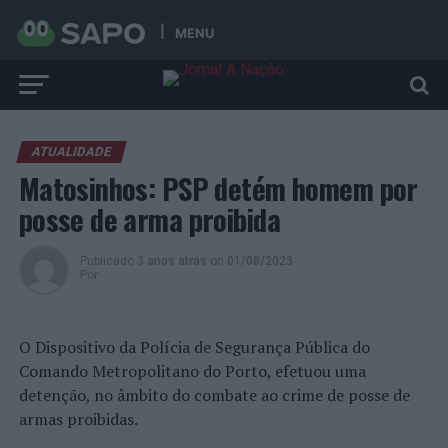
MENU
ATUALIDADE
Matosinhos: PSP detém homem por
posse de arma proibida
Publicado
3 anos atrás
on
01/08/2023
Por
O Dispositivo da Polícia de Segurança Pública do
Comando Metropolitano do Porto, efetuou uma
detenção, no âmbito do combate ao crime de posse de
armas proibidas.