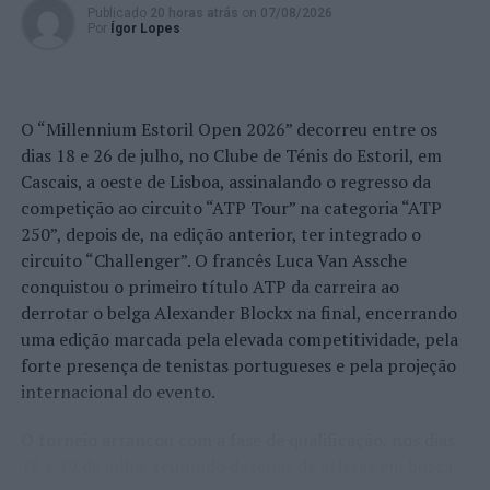
Publicado
20 horas atrás
on
07/08/2026
Por
Ígor Lopes
O “Millennium Estoril Open 2026” decorreu entre os
dias 18 e 26 de julho, no Clube de Ténis do Estoril, em
Cascais, a oeste de Lisboa, assinalando o regresso da
competição ao circuito “ATP Tour” na categoria “ATP
250”, depois de, na edição anterior, ter integrado o
circuito “Challenger”. O francês Luca Van Assche
conquistou o primeiro título ATP da carreira ao
derrotar o belga Alexander Blockx na final, encerrando
uma edição marcada pela elevada competitividade, pela
forte presença de tenistas portugueses e pela projeção
internacional do evento.
O torneio arrancou com a fase de qualificação, nos dias
18 e 19 de julho, reunindo dezenas de atletas em busca