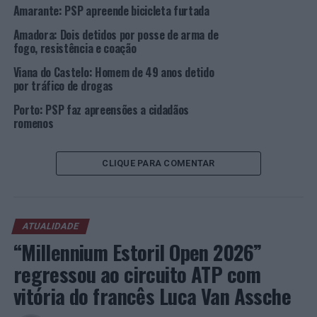
Amarante: PSP apreende bicicleta furtada
Porto: Duas detenções pelo crime de violência
doméstica
Amadora: Dois detidos por posse de arma de
fogo, resistência e coação
NÃO PERCA
Porto: Duas detenções por posse e tráfico de drogas
Viana do Castelo: Homem de 49 anos detido
por tráfico de drogas
Porto: PSP faz apreensões a cidadãos
romenos
CLIQUE PARA COMENTAR
ATUALIDADE
“Millennium Estoril Open 2026”
regressou ao circuito ATP com
vitória do francês Luca Van Assche