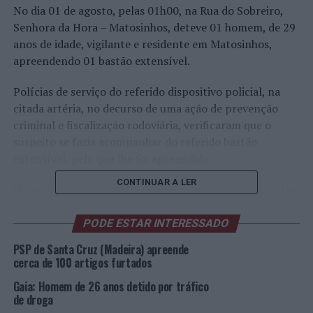
No dia 01 de agosto, pelas 01h00, na Rua do Sobreiro,
Senhora da Hora – Matosinhos, deteve 01 homem, de 29
anos de idade, vigilante e residente em Matosinhos,
apreendendo 01 bastão extensível.
Polícias de serviço do referido dispositivo policial, na
citada artéria, no decurso de uma ação de prevenção
criminal e fiscalização rodoviária, verificaram que o
suspeito se fazia acompanhar do referido bastão
extensível, pelo que lhe foi apreendido.
CONTINUAR A LER
O detido foi notificado para comparecer, hoje, junto das
Autoridades Judiciárias.
PODE ESTAR INTERESSADO
Foto: DR (meramente ilustrativa).
PSP de Santa Cruz (Madeira) apreende
cerca de 100 artigos furtados
TÓPICOS RELACIONADOS:
CRIMINALIDADE
DESTAQUE
Gaia: Homem de 26 anos detido por tráfico
MATOSINHOS
PSP
de droga
PRÓXIMO