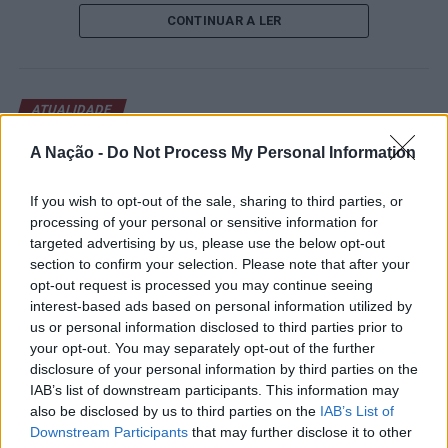
de um lugar no quadro principal. A cerimónia de
CONTINUAR A LER
abertura contou com a presença do presidente da
Câmara Municipal de Cascais, Nuno Piteira Lopes,
acompanhado pelo executivo municipal, assinalando o
início de uma competição que voltou a colocar o
ATUALIDADE
concelho no centro do calendário internacional do
Castelo Branco: “Bienal
ténis.
A Nação -
Do Not Process My Personal Information
Internacional de Artes e Ofícios”
Apesar das desistências de última hora de jogadores
promete afirmar artesanato,
If you wish to opt-out of the sale, sharing to third parties, or
como Casper Ruud (Noruega), Alejandro Davidovich
processing of your personal or sensitive information for
património e inovação como
Fokina (Espanha) e Matteo Arnaldi (Itália), a prova
targeted advertising by us, please use the below opt-out
“motores de desenvolvimento
apresentou um quadro competitivo de elevado nível,
section to confirm your selection. Please note that after your
liderado pelo russo Andrey Rublev, primeiro cabeça de
opt-out request is processed you may continue seeing
económico e cultural” do município
interest-based ads based on personal information utilized by
série, pelo italiano Luciano Darderi, pelo chileno
português
us or personal information disclosed to third parties prior to
Alejandro Tabilo e pelo belga Alexander Blockx.
your opt-out. You may separately opt-out of the further
Um dos momentos mais aguardados da semana foi
disclosure of your personal information by third parties on the
Publicado
1 dia atrás
on
07/08/2026
também o regresso do suíço Stan Wawrinka ao Estoril,
Por
Ígor Lopes
IAB’s list of downstream participants. This information may
integrado na digressão de despedida do antigo vencedor
also be disclosed by us to third parties on the
IAB’s List of
de três torneios do Grand Slam.
Downstream Participants
that may further disclose it to other