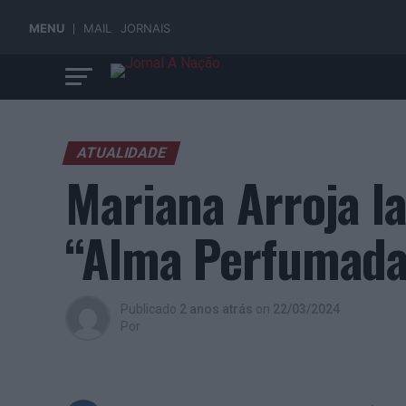
MENU
MAIL
JORNAIS
ATUALIDADE
Mariana Arroja l
“Alma Perfumada
Publicado
2 anos atrás
on
22/03/2024
Por