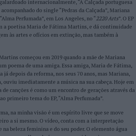
galardoado internacionalmente, “A Calçada portuguesa
, acompanhado do single “Pedras da Calçada”, Mariana
, “Alma Perfumada”, em Los Angeles, no “
2220 Arts
”. O EP
om a poetisa Maria de Fátima Martins, e dá continuidade
em às artes e ofícios em extinção, mas também à
 Martins começou em 2019 quando a mãe de Mariana
 um poema de uma amiga. Essa amiga, Maria de Fátima,
ta já depois da reforma, nos seus 70 anos, mas Mariana,
, ouviu imediatamente a música na sua cabeça. Hoje em
ta de canções é como um encontro de gerações através da
 ao primeiro tema do EP, “Alma Perfumada”.
a, na minha visão é um espírito livre que se move
iro a si mesmo. O vídeo, conta com a interpretação
e na beleza feminina e do seu poder. O elemento água