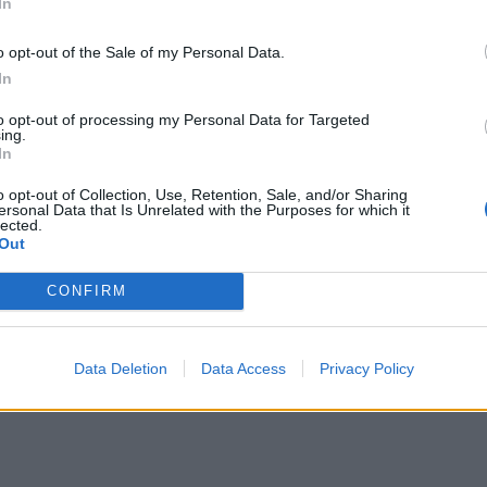
 Otero em cinco conferências
Anadia: “Concertos de Primavera”
In
 “Porque sou Maçom?”
estão de regresso
o opt-out of the Sale of my Personal Data.
In
to opt-out of processing my Personal Data for Targeted
ing.
In
o opt-out of Collection, Use, Retention, Sale, and/or Sharing
ersonal Data that Is Unrelated with the Purposes for which it
lected.
Out
DORas estreia a 24 de
Barcelos inaugura iluminações de
ro no Porto
Natal a 29 de novembro
CONFIRM
Data Deletion
Data Access
Privacy Policy