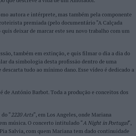
po que descreve a vida de um Amolador.
como autora e intérprete, mas também pela componente
e roteirista premiada (pelo documentário “A Calçada
 quis deixar de marcar este seu novo trabalho com um
ssão, também em extinção, e quis filmar o dia a dia do
alar da simbologia desta profissão dentro de uma
 descarta tudo ao mínimo dano. Esse vídeo é dedicado a
 é de António Barbot. Toda a produção e conceitos dos
 do “
2220 Arts
“, em Los Angeles, onde Mariana
 em música. O concerto intitulado “
A Night in Portugal
“,
a Pia Salvia, com quem Mariana tem dado continuidade