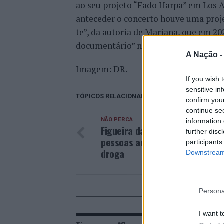
ao seu projeto “Fado Harpa” em Los 
anteceder o concerto houve uma proj
te”, da autoria de Mariana, que em 2
documentário” nos “
Independent sho
A Nação 
Imagem: DR.
If you wish 
sensitive in
TÓPICOS RELACIONADOS:
DESTAQUE
DOCU
confirm you
continue se
NÃO PERCA
information 
Figueira da Foz: PSP detém du
further disc
pessoas acusadas de tráfico d
participants
droga
Downstream 
Persona
POD
I want t