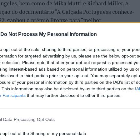
Angeles, bem como de Mika Mutti e Richard Miller. A
eção do documentário “A Calçada Portuguesa conhece-
022, ganhou o prémio Bronze para “melhor
rt awards
“, também em Los Angeles.
-
Do Not Process My Personal Information
to opt-out of the sale, sharing to third parties, or processing of your per
formation for targeted advertising by us, please use the below opt-out s
MENTÁRIO
LANÇAMENTO DE DISCO
MARIANA ARROJA
MÚSICA
r selection. Please note that after your opt-out request is processed y
eing interest-based ads based on personal information utilized by us or
PRÓXIMO
disclosed to third parties prior to your opt-out. You may separately opt-
as
Barcelos promove Animação de
losure of your personal information by third parties on the IAB’s list of
e
Páscoa
. This information may also be disclosed by us to third parties on the
IA
Participants
that may further disclose it to other third parties.
l Data Processing Opt Outs
E ESTAR INTERESSADO
o opt-out of the Sharing of my personal data.