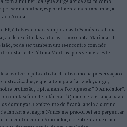
ça com a mulher: da água surge a vida assim como
o a pensar na mulher, especialmente na minha mãe, a
iana Arroja.
e EP, é talvez a mais simples das três músicas. Uma
elação de escrita das autoras, como conta Mariana: “É
 visão, pode ser também um reencontro com nós
itora Maria de Fátima Martins, pois sem ela este
esenvolvido pela artista, de ativismo na preservação e
e ostracizados, e que a tem popularizado, surge,
nobre profissão, tipicamente Portuguesa: “O Amolador”.
 com um fascínio de infância: “Quando era criança havia
os domingos. Lembro-me de ficar à janela a ouvir o
de fantasia e magia. Nunca me preocupei em perguntar
eiro encontro com o Amolador, e o enfrentar de uma