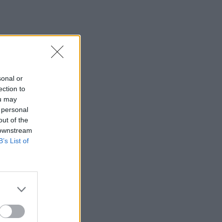
sonal or
ection to
ou may
 personal
out of the
 downstream
B’s List of