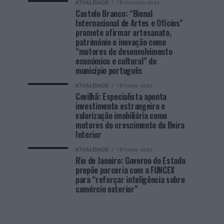
ATUALIDADE
18 minutos atrás
Castelo Branco: “Bienal
Internacional de Artes e Ofícios”
promete afirmar artesanato,
património e inovação como
“motores de desenvolvimento
económico e cultural” do
município português
ATUALIDADE
18 horas atrás
Covilhã: Especialista aponta
investimento estrangeiro e
valorização imobiliária como
motores do crescimento da Beira
Interior
ATUALIDADE
18 horas atrás
Rio de Janeiro: Governo do Estado
propõe parceria com a FUNCEX
para “reforçar inteligência sobre
comércio exterior”