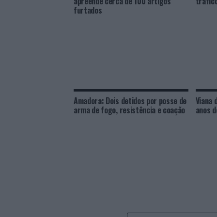
apreende cerca de 100 artigos
tráfic
furtados
Amadora: Dois detidos por posse de
Viana 
arma de fogo, resistência e coação
anos d