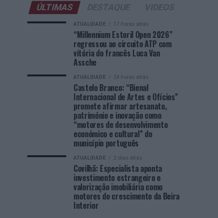
ÚLTIMAS
DESTAQUE
VIDEOS
ATUALIDADE
17 horas atrás
“Millennium Estoril Open 2026”
regressou ao circuito ATP com
vitória do francês Luca Van
Assche
ATUALIDADE
24 horas atrás
Castelo Branco: “Bienal
Internacional de Artes e Ofícios”
promete afirmar artesanato,
património e inovação como
“motores de desenvolvimento
económico e cultural” do
município português
ATUALIDADE
2 dias atrás
Covilhã: Especialista aponta
investimento estrangeiro e
valorização imobiliária como
motores do crescimento da Beira
Interior