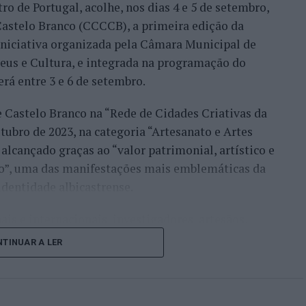
ro de Portugal, acolhe, nos dias 4 e 5 de setembro,
Bueno e o neerlandês Botic van de Zandschulp,
astelo Branco (CCCCB), a primeira edição da
nde acabou eliminado pelo italiano Luciano
, iniciativa organizada pela Câmara Municipal de
ts.
seus e Cultura, e integrada na programação do
onal no quadro principal, iniciou a participação
erá entre 3 e 6 de setembro.
o Luz, acabando, contudo, por ser eliminado na
e Castelo Branco na “Rede de Cidades Criativas da
és Burruchaga, num encontro disputado em três
ubro de 2023, na categoria “Artesanato e Artes
alcançado graças ao “valor patrimonial, artístico e
 despediram-se na ronda inaugural. Rocha foi
co”, uma das manifestações mais emblemáticas da
quanto Ferreira Silva discutiu a passagem à
identidade albicastrense.
o francês Luca Van Assche, que acabaria por
ais e internacionais, investigadores, artesãos,
públicos, instituições de ensino superior e
i o português que mais longe chegou, alcançando o
TINUAR A LER
riativas da UNESCO” discutirão políticas públicas,
 derrotado por Gonzalo Bueno. João Domingues,
lização, cooperação entre territórios,
cha não conseguiram ultrapassar a primeira ronda
vação geracional e o papel das artes e dos ofícios