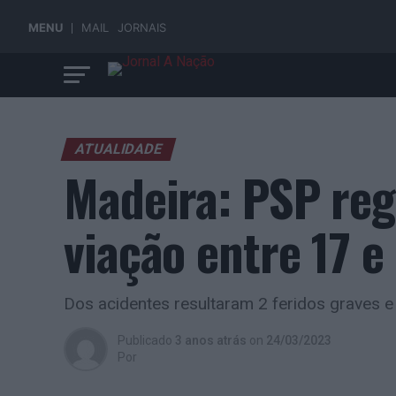
MENU
MAIL
JORNAIS
ATUALIDADE
Madeira: PSP reg
viação entre 17 
Dos acidentes resultaram 2 feridos graves e 
Publicado
3 anos atrás
on
24/03/2023
Por