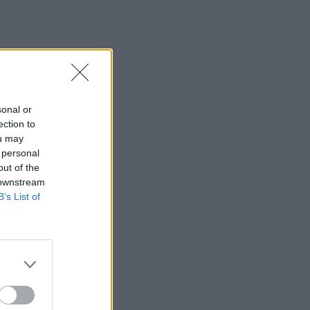
sonal or
ection to
ou may
 personal
out of the
 downstream
B’s List of