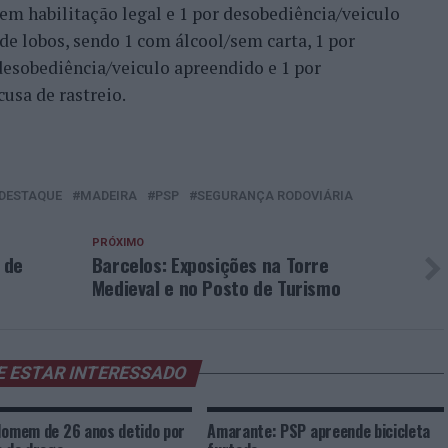
m habilitação legal e 1 por desobediência/veiculo
e lobos, sendo 1 com álcool/sem carta, 1 por
 desobediência/veiculo apreendido e 1 por
usa de rastreio.
DESTAQUE
MADEIRA
PSP
SEGURANÇA RODOVIÁRIA
PRÓXIMO
 de
Barcelos: Exposições na Torre
Medieval e no Posto de Turismo
E ESTAR INTERESSADO
Homem de 26 anos detido por
Amarante: PSP apreende bicicleta