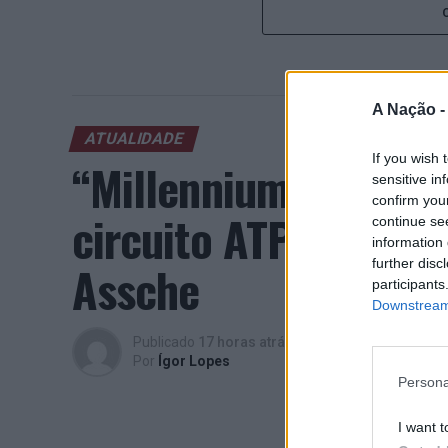
A Nação 
ATUALIDADE
If you wish 
“Millennium Estoril
sensitive in
confirm you
circuito ATP com vit
continue se
information 
further disc
Assche
participants
Downstream 
Publicado
17 horas atrás
on
07/08/2026
Por
Ígor Lopes
Persona
I want t