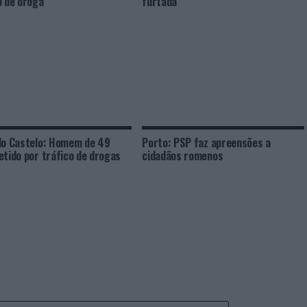
o de droga
furtada
do Castelo: Homem de 49
Porto: PSP faz apreensões a
etido por tráfico de drogas
cidadãos romenos