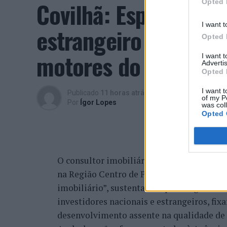
Covilhã: Especialist
Opted 
I want t
estrangeiro e valori
Opted 
motores do crescimen
I want 
Advertis
Opted 
I want t
Publicado
11 horas atrás
on
06/08/2026
of my P
Por
Ígor Lopes
was col
Opted 
O consultor imobiliário português, António
na Região Centro de Portugal, atravessa 
imobiliário”, sustentando que a região re
investidores nacionais e estrangeiros, fi
desenvolvimento assente na qualidade de v