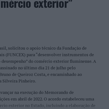
omércio exterior”
o que nós temos feito, no fundo, por uma
ilhã, Belmonte, Fundão, Manteigas, tenho feito um
eu este consultor, que acrescentou que esse
confiança demonstrada por clientes nacionais e
ade do país, mas inclusive outros países. Há
migo, já, com a minha equipa, para fazermos a
sil, solicitou o apoio técnico da Fundação de
móvel, para um desenvolvimento turístico”,
nais (FUNCEX) para “desenvolver instrumentos de
 desempenho” do comércio exterior fluminense. A
assinado no último dia 21 de julho pelo
rmação da habitação impulsionam o
, Bruno de Queiroz Costa, e encaminhado ao
 Silveira Pinheiro.
 avançar na execução do Memorando de
frisa que o mercado imobiliário da Beira Interior
ições em abril de 2022. O acordo estabeleceu uma
eiros, “nomeadamente do Brasil, França, Israel e
io exterior no Estado, incluindo a elaboração de