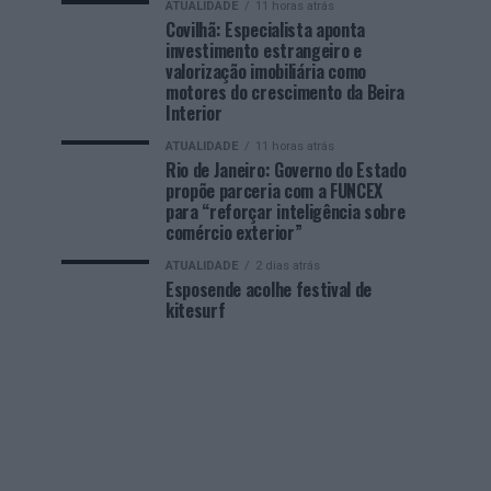
ATUALIDADE
11 horas atrás
Covilhã: Especialista aponta
investimento estrangeiro e
valorização imobiliária como
motores do crescimento da Beira
Interior
ATUALIDADE
11 horas atrás
Rio de Janeiro: Governo do Estado
propõe parceria com a FUNCEX
para “reforçar inteligência sobre
comércio exterior”
ATUALIDADE
2 dias atrás
Esposende acolhe festival de
kitesurf