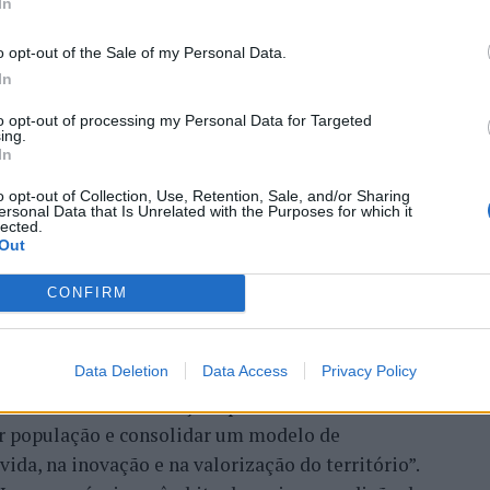
a aponta investimento
In
o opt-out of the Sale of my Personal Data.
zação imobiliária como
In
to da Beira Interior
to opt-out of processing my Personal Data for Targeted
ing.
In
o opt-out of Collection, Use, Retention, Sale, and/or Sharing
ersonal Data that Is Unrelated with the Purposes for which it
lected.
Out
CONFIRM
 Carlos, defende que a Beira Interior, localizada
Data Deletion
Data Access
Privacy Policy
um período de “forte crescimento económico e
úne atualmente “condições para atrair novos
xar população e consolidar um modelo de
ida, na inovação e na valorização do território”.