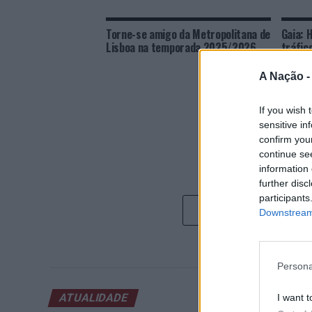
Torne-se amigo da Metropolitana de
Gaia: 
Lisboa na temporada 2025/2026
tráfic
A Nação 
If you wish 
sensitive in
confirm you
continue se
information 
further disc
participants
Downstream 
Persona
ATUALIDADE
I want t