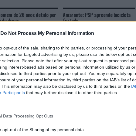
Homem de 26 anos detido por
Amarante: PSP apreende bicicleta
o de droga
furtada
-
Do Not Process My Personal Information
to opt-out of the sale, sharing to third parties, or processing of your per
formation for targeted advertising by us, please use the below opt-out s
r selection. Please note that after your opt-out request is processed y
eing interest-based ads based on personal information utilized by us or
disclosed to third parties prior to your opt-out. You may separately opt-
losure of your personal information by third parties on the IAB’s list of
. This information may also be disclosed by us to third parties on the
IA
CLIQUE PARA COMENTAR
Participants
that may further disclose it to other third parties.
l Data Processing Opt Outs
o opt-out of the Sharing of my personal data.