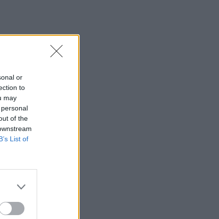
sonal or
ection to
ou may
 personal
out of the
 downstream
B’s List of