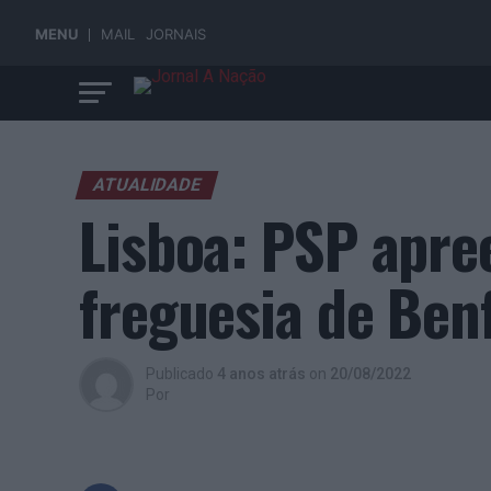
MENU
MAIL
JORNAIS
ATUALIDADE
Lisboa: PSP apre
freguesia de Ben
Publicado
4 anos atrás
on
20/08/2022
Por