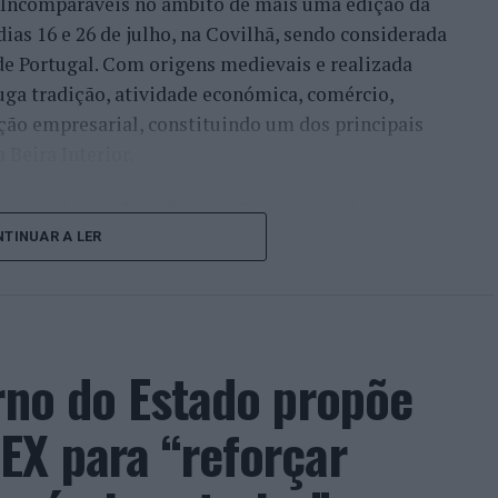
a Incomparáveis no âmbito de mais uma edição da
dias 16 e 26 de julho, na Covilhã, sendo considerada
e Portugal. Com origens medievais e realizada
uga tradição, atividade económica, comércio,
ção empresarial, constituindo um dos principais
Beira Interior.
çado ao longo dos últimos anos representa o
do iniciou o seu percurso no setor imobiliário. O
TINUAR A LER
to conquistado resulta da proximidade com a
ão apenas compradores e vendedores, mas também
imento regional. Segundo explicou, esse
 sua presença em vários concelhos da Beira
rno do Estado propõe
ras”.
EX para “reforçar
, promessa conquistada e é isto que eu faço.
so, na medida em que as pessoas sentem a