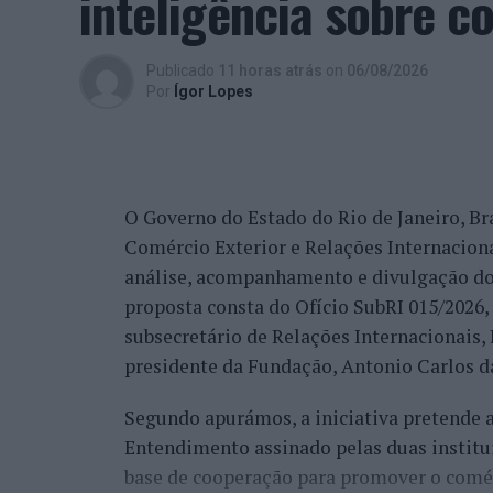
inteligência sobre c
satisfação, tal como eu, de todo o trabalh
comunidade que é grande, não só pela Cov
trabalho de divulgação e de ação”, descrev
Publicado
11 horas atrás
on
06/08/2026
reconhecimento se reflete igualmente na 
Por
Ígor Lopes
internacionais.
“Nós estamos a conquistar não só cada cid
muitos países que vêm diretamente ter co
O Governo do Estado do Rio de Janeiro, Bra
venda do imóvel deles, para comprar um i
Comércio Exterior e Relações Internacio
revelou.
análise, acompanhamento e divulgação do
proposta consta do Ofício SubRI 015/2026, 
A procura internacional e a transfo
subsecretário de Relações Internacionais
“crescimento da região”
presidente da Fundação, Antonio Carlos da
Segundo apurámos, a iniciativa pretende
Além da procura nacional, António Carlos 
Entendimento assinado pelas duas institu
está também a captar investidores estrang
base de cooperação para promover o comérc
espanhóis”.