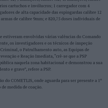
ários cartuchos e invólucros; 1 carregador com 4
gadores de alta capacidade das espingardas calibre 12
 armas de calibre 9mm; e 820,75 doses individuais de
ue estiveram envolvidas várias valências do Comando
te, os investigadores e os técnicos de inspeção
o Criminal, o Patrulhamento auto, as Equipas de
revenção e Reação Imediata, “crê-se que a PSP
pública naquela zona habitacional e demonstrou a sua
ento e grave”, refere a PSP.
ção do COMETLIS, onde aguarda para ser presente a 1º
o de medida de coação.