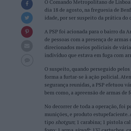
O Comando Metropolitano de Lisboa d
dia 18 de agosto, na freguesia de Be
idade, por ser suspeito da prática do
A PSP foi acionada para o bairro da 
de pessoas com a presença de armas d
direcionados meios policiais de vári
indivíduo que estava em fuga com ar
O suspeito, quando perseguido pelos P
forma a furtar-se à ação policial. At
segurança reunidas, a PSP efetuou vá
bem como, a apreensão de armas de f
No decorrer de toda a operação, foi p
munições, e produto estupefaciente. A
tipo
shotgun
; 1 carabina; 1 pistola c
fogo; 1 arma
airsoft
; 137 cartuchos, c