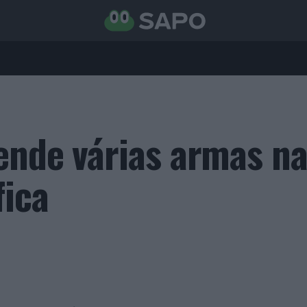
ende várias armas n
fica