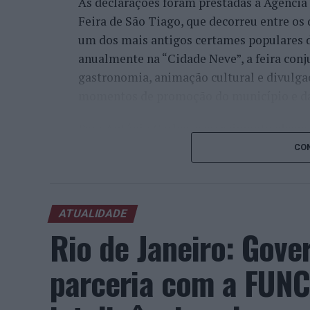
As declarações foram prestadas à Agênci
Feira de São Tiago, que decorreu entre os 
um dos mais antigos certames populares d
anualmente na “Cidade Neve”, a feira conj
gastronomia, animação cultural e divulga
momentos de promoção do município e da 
Para António Carlos, o crescimento alcan
cumprimento dos objetivos que traçou quan
CON
empresário considera que o reconhecimen
comunidade e da capacidade de apoiar n
iniciativas locais e projetos de desenvolv
ATUALIDADE
envolvimento tem permitido “consolidar a
Rio de Janeiro: Gove
Interior e alargar a atividade além-frontei
parceria com a FUNC
“O meu sentimento é de promessa cumprida
Aquilo que eu cumpro, para mim, é glorio