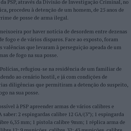
a PSP, através da Divisão de Investigação Criminal, no
nfica, procedeu à detenção de um homem, de 25 anos de
 crime de posse de arma ilegal.
Ameixoeira por haver notícia de desordem entre dezenas
e fogo e de vários disparos. Face ao exposto, foram
as valências que levaram à perseguição apeada de um
mas de fogo na sua posse.
olícias, refugiou-se na residência de um familiar de
endendo ao cenário hostil, e já com condições de
rias diligências que permitiram a detenção do suspeito,
ogo na sua posse.
ossível à PSP apreender armas de vários calibres e
 saber: 2 espingardas calibre 12 GA/(3”); 1 espingarda
alibre 6,35 mm; 1 pistola calibre 9mm; 1 réplica arma de
alibre 12; 9 munições, calibre .32; 43 munições, calibre