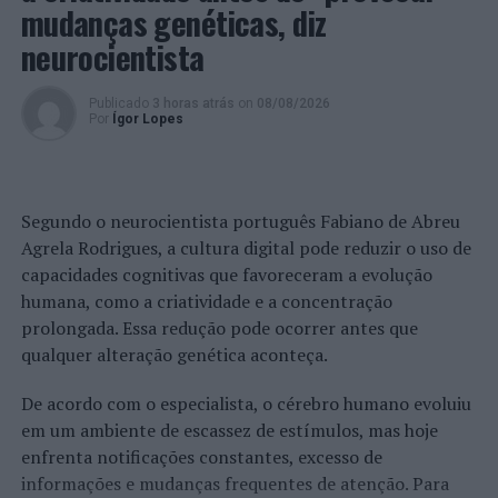
PRÓXIMO
mudanças genéticas, diz
Lisboa: Detidos dois jovens suspeitos de dois roubos
neurocientista
NÃO PERCA
Lisboa: Detido suspeito de extorsão
Publicado
3 horas atrás
on
08/08/2026
Por
Ígor Lopes
Segundo o neurocientista português Fabiano de Abreu
Agrela Rodrigues, a cultura digital pode reduzir o uso de
capacidades cognitivas que favoreceram a evolução
humana, como a criatividade e a concentração
prolongada. Essa redução pode ocorrer antes que
qualquer alteração genética aconteça.
De acordo com o especialista, o cérebro humano evoluiu
em um ambiente de escassez de estímulos, mas hoje
enfrenta notificações constantes, excesso de
informações e mudanças frequentes de atenção. Para