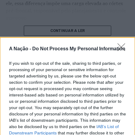
ele, essa diferença impõe uma carga elevada ao córtex
pré-frontal, responsável pelo planejamento e controle
executivo.
O pesquisador afirma que plataformas digitais também
CONTINUAR A LER
estimulam continuamente o sistema de recompensa do
cérebro, favorecendo a fadiga mental, a dificuldade de
A Nação -
Do Not Process My Personal Information
manter a atenção e a procrastinação. Na sua visão,
ATUALIDADE
tarefas inacabadas permanecem ativas na memória e
If you wish to opt-out of the sale, sharing to third parties, or
“Millennium Estoril Open 2026”
aumentam a sensação de sobrecarga, enquanto o stress
processing of your personal or sensitive information for
prolongado pode elevar os níveis de cortisol e
regressou ao circuito ATP com
targeted advertising by us, please use the below opt-out
prejudicar o desempenho cognitivo.
section to confirm your selection. Please note that after your
vitória do francês Luca Van Assche
opt-out request is processed you may continue seeing
Fabiano de Abreu Agrela Rodrigues ressalta que não há
interest-based ads based on personal information utilized by
Publicado
1 dia atrás
on
07/08/2026
evidências de que o ambiente digital provoque mudanças
us or personal information disclosed to third parties prior to
Por
Ígor Lopes
your opt-out. You may separately opt-out of the further
genéticas na espécie humana. A adaptação observada,
disclosure of your personal information by third parties on the
afirma, ocorre por meio da neuroplasticidade, processo
IAB’s list of downstream participants. This information may
pelo qual os circuitos neurais se reorganizam em
also be disclosed by us to third parties on the
IAB’s List of
resposta às experiências.
O “Millennium Estoril Open 2026” decorreu entre os
Downstream Participants
that may further disclose it to other