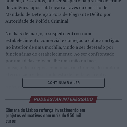
homem, de 47 anos, por ser suspeito da prática do crime
de violência após subtração através da emissão de
Mandado de Detenção Fora de Flagrante Delito por
Autoridade de Polícia Criminal.
No dia 3 de março, o suspeito entrou num
estabelecimento comercial e começou a colocar artigos
no interior de uma mochila, vindo a ser detetado por
funcionárias do estabelecimento. Ao ser confrontado
por uma delas colocou-lhe uma mão na face,
ameaçando-a depois com uma arma branca, deixando-a
aterrorizada e desistindo esta de lhe fazer frente.
CONTINUAR A LER
Após, outra funcionária tentou impedir a sua saída,
contudo o suspeito desferiu um forte empurrão à
PODE ESTAR INTERESSADO
mesma, conseguindo assim colocar-se em fuga.
Câmara de Lisboa reforça investimento em
Munidos de tal informação e através de diligências de
projetos educativos com mais de 950 mil
recolha de prova a Divisão de Investigação Criminal
euros
chegou à identificação do suspeito, bem como conseguiu