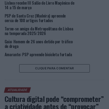
Lisboa recebe III Salão do Livro Maçónico de
reunir prova suficiente e cabal para ordenar a detenção
14 a 15 de março
do mesmo.
PSP de Santa Cruz (Madeira) apreende
cerca de 100 artigos furtados
Apurou-se, ainda, que no tempo decorrido entre este
crime e a sua detenção, o suspeito tentou também
Torne-se amigo da Metropolitana de Lisboa
na temporada 2025/2026
executar outros três furtos em estabelecimentos
variados pela área de Lisboa.
Gaia: Homem de 26 anos detido por tráfico
de droga
O suspeito foi localizado no dia 13 de março, vindo assim
Amarante: PSP apreende bicicleta furtada
a ser detido por forma a ser presente a 1º
Interrogatório Judicial no Tribunal da Comarca de
Lisboa, aguardando-se a aplicação de uma medida de
CLIQUE PARA COMENTAR
coação.
Foto: DR.
ATUALIDADE
Cultura digital pode “comprometer”
TÓPICOS RELACIONADOS:
CRIMINALIDADE
DESTAQUE
LISBOA
PSP
a criatividade antes de “provocar”