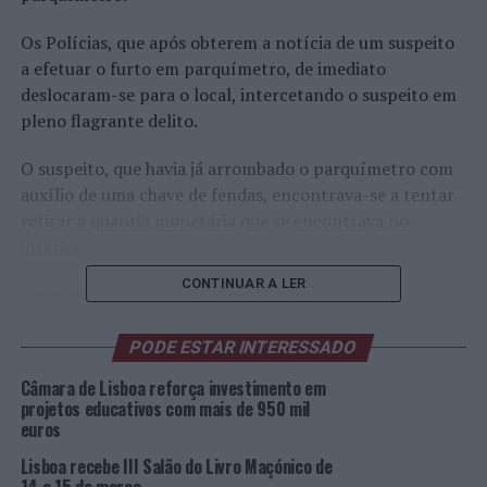
Os Polícias, que após obterem a notícia de um suspeito
a efetuar o furto em parquímetro, de imediato
deslocaram-se para o local, intercetando o suspeito em
pleno flagrante delito.
O suspeito, que havia já arrombado o parquímetro com
auxílio de uma chave de fendas, encontrava-se a tentar
retirar a quantia monetária que se encontrava no
interior.
CONTINUAR A LER
Após contactada a empresa lesada e colocada ao
corrente dos factos, informou que se deslocaria de
pronto à Subunidade Policial, a fim de desejar
PODE ESTAR INTERESSADO
procedimento criminal contra o suspeito, efetivando-se
Câmara de Lisboa reforça investimento em
a detenção do suspeito e apreensão do artigo utilizado
projetos educativos com mais de 950 mil
no cometimento do crime.
euros
Lisboa recebe III Salão do Livro Maçónico de
O detido foi notificado para se apresentar a 1º