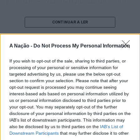
pré-frontal, responsável pelo planejamento e controle
executivo.
O pesquisador afirma que plataformas digitais também
CONTINUAR A LER
estimulam continuamente o sistema de recompensa do
cérebro, favorecendo a fadiga mental, a dificuldade de
manter a atenção e a procrastinação. Na sua visão,
A Nação -
Do Not Process My Personal Information
ATUALIDADE
tarefas inacabadas permanecem ativas na memória e
“Millennium Estoril Open 2026”
aumentam a sensação de sobrecarga, enquanto o stress
If you wish to opt-out of the sale, sharing to third parties, or
prolongado pode elevar os níveis de cortisol e
regressou ao circuito ATP com
processing of your personal or sensitive information for
targeted advertising by us, please use the below opt-out
prejudicar o desempenho cognitivo.
vitória do francês Luca Van Assche
section to confirm your selection. Please note that after your
opt-out request is processed you may continue seeing
Fabiano de Abreu Agrela Rodrigues ressalta que não há
interest-based ads based on personal information utilized by
Publicado
3 dias atrás
on
07/08/2026
evidências de que o ambiente digital provoque mudanças
Por
Ígor Lopes
us or personal information disclosed to third parties prior to
genéticas na espécie humana. A adaptação observada,
your opt-out. You may separately opt-out of the further
afirma, ocorre por meio da neuroplasticidade, processo
disclosure of your personal information by third parties on the
pelo qual os circuitos neurais se reorganizam em
IAB’s list of downstream participants. This information may
resposta às experiências.
O “Millennium Estoril Open 2026” decorreu entre os
also be disclosed by us to third parties on the
IAB’s List of
Downstream Participants
that may further disclose it to other
dias 18 e 26 de julho, no Clube de Ténis do Estoril, em
third parties.