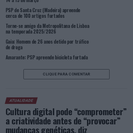
14 a 15 de março
Interrogatório Judicial, para aplicação das eventuais
PSP de Santa Cruz (Madeira) apreende
medidas de coação.
cerca de 100 artigos furtados
Foto: DR.
Torne-se amigo da Metropolitana de Lisboa
na temporada 2025/2026
TÓPICOS RELACIONADOS:
CRIMINALIDADE
DESTAQUE
Gaia: Homem de 26 anos detido por tráfico
LISBOA
PSP
de droga
PRÓXIMO
Amarante: PSP apreende bicicleta furtada
Lisboa: Discussão no trânsito acaba com indivíduo
golpeado
CLIQUE PARA COMENTAR
NÃO PERCA
Distrito de Aveiro: PSP faz oito detenções entre 20 e 24
de março
ATUALIDADE
Cultura digital pode “comprometer”
a criatividade antes de “provocar”
mudanças genéticas, diz