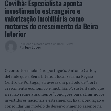
Covilhã: Especialista aponta
dezembro, apreendeu a uma mulher, de 81 anos, um
investimento estrangeiro e
telemóvel, de valor superior a 600 euros.
valorização imobiliária como
A denunciante, proprietária do equipamento, em
motores do crescimento da Beira
comportamento descuidado, quando se encontrava no
Interior
Aeroporto da Madeira, deixou o artigo junto à porta de
embarque com destino a Lisboa.
Publicado
4 horas atrás
on
06/08/2026
Por
Ígor Lopes
Em articulação entre Divisões Aeroportuárias,
percebendo-se que lesada e suspeita estavam no mesmo
voo, conseguiu-se chegar a ambas e apreender o artigo.
Questionada a suspeita, informou que seria sua intenção
O consultor imobiliário português, António Carlos,
entregar o telemóvel numa Esquadra de Polícia.
defende que a Beira Interior, localizada na Região
Centro de Portugal, atravessa um período de “forte
A suspeita foi constituída arguida e sujeita a TIR –
crescimento económico e imobiliário”, sustentando que
Termo de Identidade e Residência.
a região reúne atualmente “condições para atrair novos
investidores nacionais e estrangeiros, fixar população e
A lesada, que recuperou o seu bem, foi informada dos
consolidar um modelo de desenvolvimento assente na
prazos legais para eventualmente desejar procedimento