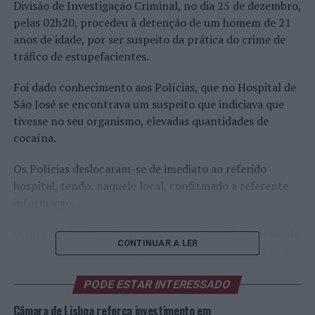
Divisão de Investigação Criminal, no dia 25 de dezembro,
pelas 02h20, procedeu à detenção de um homem de 21
anos de idade, por ser suspeito da prática do crime de
tráfico de estupefacientes.
Foi dado conhecimento aos Polícias, que no Hospital de
São José se encontrava um suspeito que indiciava que
tivesse no seu organismo, elevadas quantidades de
cocaína.
Os Polícias deslocaram-se de imediato ao referido
hospital, tendo, naquele local, confirmado a referente
informação.
O suspeito havia dado entrada naquela unidade de saúde
CONTINUAR A LER
devido ao facto de o estupefaciente se ter começado a
deteriorar no seu organismo, motivo pelo qual o mesmo,
teve de ser alvo de uma rápida intervenção médica, que
PODE ESTAR INTERESSADO
salvaguardasse a sua vida.
Câmara de Lisboa reforça investimento em