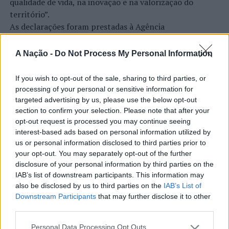
qualidade de vida, na inovação e na valorização do
criminal.
território”.
As declarações foram prestadas à Agência
Foto: DR.
Incomparáveis no âmbito de mais uma edição da Feira de
São Tiago, que decorreu entre os dias 16 e 26 de julho,
A Nação -
Do Not Process My Personal Information
TÓPICOS RELACIONADOS:
CRIMINALIDADE
DESTAQUE
na Covilhã, sendo considerada um dos mais antigos
LISBOA
PSP
certames populares de Portugal. Com origens medievais
If you wish to opt-out of the sale, sharing to third parties, or
PRÓXIMO
e realizada anualmente na “Cidade Neve”, a feira conjuga
processing of your personal or sensitive information for
Amadora: Operação Especial de Prevenção Criminal no
CONTINUAR A LER
tradição, atividade económica, comércio, gastronomia,
targeted advertising by us, please use the below opt-out
Bairro do Zambujal resulta em 3 detidos, 23 armas e
section to confirm your selection. Please note that after your
animação cultural e divulgação empresarial,
609 munições apreendidas
opt-out request is processed you may continue seeing
constituindo um dos principais momentos de promoção
interest-based ads based on personal information utilized by
NÃO PERCA
do município e da Beira Interior.
Lisboa: Detido, em flagrante delito, por roubo
ATUALIDADE
us or personal information disclosed to third parties prior to
Rio de Janeiro: Governo do Estado
your opt-out. You may separately opt-out of the further
Para António Carlos, o crescimento alcançado ao longo
disclosure of your personal information by third parties on the
propõe parceria com a FUNCEX para
dos últimos anos representa o cumprimento dos
IAB’s list of downstream participants. This information may
objetivos que traçou quando iniciou o seu percurso no
“reforçar inteligência sobre
also be disclosed by us to third parties on the
IAB’s List of
setor imobiliário. O empresário considera que o
Downstream Participants
that may further disclose it to other
comércio exterior”
third parties.
reconhecimento conquistado resulta da proximidade
com a comunidade e da capacidade de apoiar não apenas
Personal Data Processing Opt Outs
Publicado
4 horas atrás
on
06/08/2026