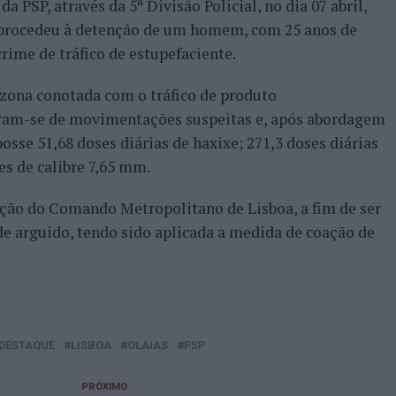
PSP, através da 5ª Divisão Policial, no dia 07 abril,
s, procedeu à detenção de um homem, com 25 anos de
crime de tráfico de estupefaciente.
 zona conotada com o tráfico de produto
beram-se de movimentações suspeitas e, após abordagem
sse 51,68 doses diárias de haxixe; 271,3 doses diárias
es de calibre 7,65 mm.
nção do Comando Metropolitano de Lisboa, a fim de ser
 de arguido, tendo sido aplicada a medida de coação de
DESTAQUE
LISBOA
OLAIAS
PSP
PRÓXIMO