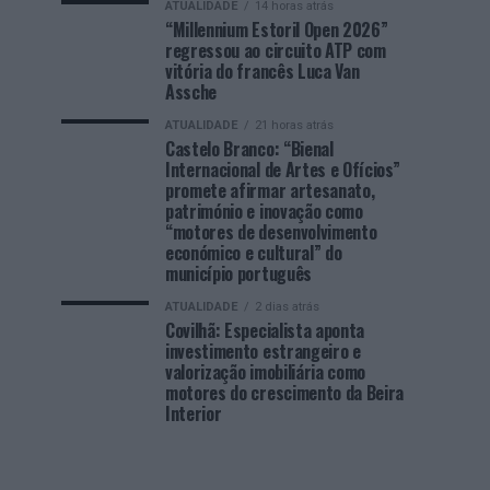
ATUALIDADE
14 horas atrás
“Millennium Estoril Open 2026”
regressou ao circuito ATP com
vitória do francês Luca Van
Assche
ATUALIDADE
21 horas atrás
Castelo Branco: “Bienal
Internacional de Artes e Ofícios”
promete afirmar artesanato,
património e inovação como
“motores de desenvolvimento
económico e cultural” do
município português
ATUALIDADE
2 dias atrás
Covilhã: Especialista aponta
investimento estrangeiro e
valorização imobiliária como
motores do crescimento da Beira
Interior