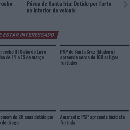
 roubo
Póvoa de Santa Iria: Detido por furto
no interior de veículo
E ESTAR INTERESSADO
 recebe III Salão do Livro
PSP de Santa Cruz (Madeira)
co de 14 a 15 de março
apreende cerca de 100 artigos
furtados
Homem de 26 anos detido por
Amarante: PSP apreende bicicleta
o de droga
furtada