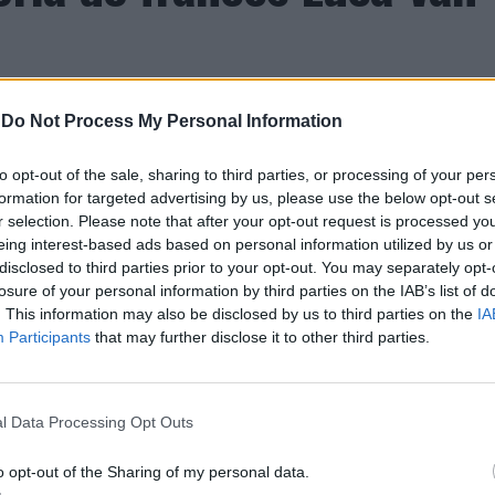
-
Do Not Process My Personal Information
to opt-out of the sale, sharing to third parties, or processing of your per
formation for targeted advertising by us, please use the below opt-out s
r selection. Please note that after your opt-out request is processed y
entre os dias 18 e 26 de julho, no Clube de Ténis
eing interest-based ads based on personal information utilized by us or
disclosed to third parties prior to your opt-out. You may separately opt-
 assinalando o regresso da competição ao circuito
losure of your personal information by third parties on the IAB’s list of
e, na edição anterior, ter integrado o circuito
. This information may also be disclosed by us to third parties on the
IA
onquistou o primeiro título ATP da carreira ao
Participants
that may further disclose it to other third parties.
l, encerrando uma edição marcada pela elevada
enistas portugueses e pela projeção internacional
l Data Processing Opt Outs
o opt-out of the Sharing of my personal data.
ção, nos dias 18 e 19 de julho, reunindo dezenas de