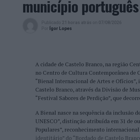
município português
alguns jogadores.
Entre os portugueses, Tiago Torres e Jai
Publicado
21 horas atrás
on
07/08/2026
edição, ambos alcançando os quartos de fi
Por
Ígor Lopes
marcantes do torneio ao eliminar o chileno
dos principais favoritos à conquista do tí
nos quartos de final.
A cidade de Castelo Branco, na região Cent
Já Jaime Faria venceu o peruano Gonzalo 
no Centro de Cultura Contemporânea de C
alcançando também os quartos de final, o
“Bienal Internacional de Artes e Ofícios”
Darderi, num encontro decidido em três se
Castelo Branco, através da Divisão de Mu
Nuno Borges, principal representante naci
“Festival Sabores de Perdição”, que decorr
com uma vitória sobre o brasileiro Orland
A Bienal nasce na sequência da inclusão d
segunda ronda pelo argentino Román Andr
UNESCO”, distinção atribuída em 31 de out
sets.
Populares”, reconhecimento internacional 
Henrique Rocha e Frederico Ferreira Silva
identitário” do “Bordado de Castelo Bran
afastado pelo espanhol Pedro Martínez, en