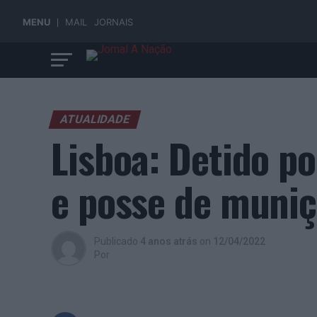
MENU
MAIL
JORNAIS
ATUALIDADE
Lisboa: Detido po
e posse de muniç
Publicado
4 anos atrás
on
12/04/2022
Por