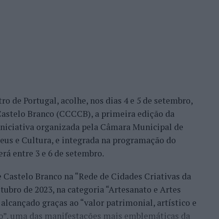
me Faria protagonizaram as melhores campanhas da
nal. Torres assinou um dos resultados mais
 Alejandro Tabilo, terceiro cabeça de série e um
tulo, antes de ser afastado pelo francês Hugo Gaston
ro de Portugal, acolhe, nos dias 4 e 5 de setembro,
Bueno e o neerlandês Botic van de Zandschulp,
astelo Branco (CCCCB), a primeira edição da
nde acabou eliminado pelo italiano Luciano
, iniciativa organizada pela Câmara Municipal de
ts.
seus e Cultura, e integrada na programação do
onal no quadro principal, iniciou a participação
erá entre 3 e 6 de setembro.
o Luz, acabando, contudo, por ser eliminado na
e Castelo Branco na “Rede de Cidades Criativas da
és Burruchaga, num encontro disputado em três
ubro de 2023, na categoria “Artesanato e Artes
alcançado graças ao “valor patrimonial, artístico e
 despediram-se na ronda inaugural. Rocha foi
co”, uma das manifestações mais emblemáticas da
quanto Ferreira Silva discutiu a passagem à