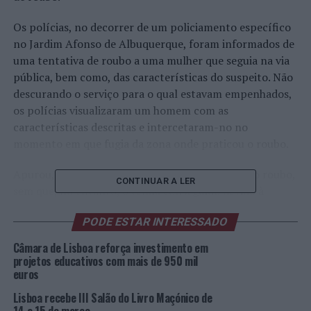
Os polícias, no decorrer de um policiamento específico
no Jardim Afonso de Albuquerque, foram informados de
uma tentativa de roubo a uma mulher que seguia na via
pública, bem como, das características do suspeito. Não
descurando o serviço para o qual estavam empenhados,
os polícias visualizaram um homem com as
características descritas e intercetaram-no no
momento em que fugia da zona onde praticou o roubo.
Apurou, ainda, que o suspeito terá tentado outro roubo,
CONTINUAR A LER
sem que, no entanto, o tenha conseguido devido à
reação da vítima e, apesar de todos os esforços, não foi
PODE ESTAR INTERESSADO
possível identificar esta vítima.
Câmara de Lisboa reforça investimento em
O detido recolheu às salas de detenção do COMETLIS, a
projetos educativos com mais de 950 mil
fim de ser presente a 1º Interrogatório judicial de
euros
indivíduo detido, sendo-lhe aplicada a medida de coação
Lisboa recebe III Salão do Livro Maçónico de
de Termo de Identidade e Residência.