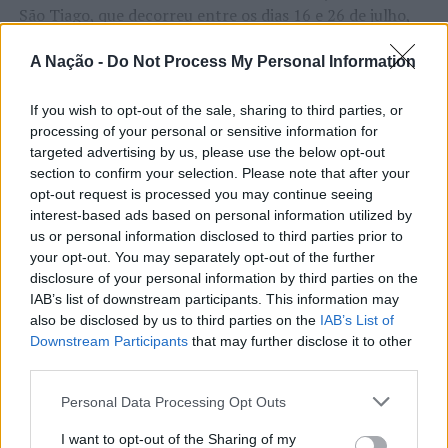
São Tiago, que decorreu entre os dias 16 e 26 de julho,
na Covilhã, sendo considerada um dos mais antigos
certames populares de Portugal. Com origens medievais
A Nação -
Do Not Process My Personal Information
e realizada anualmente na “Cidade Neve”, a feira conjuga
CONTINUAR A LER
tradição, atividade económica, comércio, gastronomia,
If you wish to opt-out of the sale, sharing to third parties, or
processing of your personal or sensitive information for
animação cultural e divulgação empresarial,
targeted advertising by us, please use the below opt-out
constituindo um dos principais momentos de promoção
section to confirm your selection. Please note that after your
do município e da Beira Interior.
ATUALIDADE
opt-out request is processed you may continue seeing
Rio de Janeiro: Governo do Estado
interest-based ads based on personal information utilized by
Para António Carlos, o crescimento alcançado ao longo
us or personal information disclosed to third parties prior to
propõe parceria com a FUNCEX para
dos últimos anos representa o cumprimento dos
your opt-out. You may separately opt-out of the further
objetivos que traçou quando iniciou o seu percurso no
“reforçar inteligência sobre
disclosure of your personal information by third parties on the
setor imobiliário. O empresário considera que o
IAB’s list of downstream participants. This information may
comércio exterior”
reconhecimento conquistado resulta da proximidade
also be disclosed by us to third parties on the
IAB’s List of
Downstream Participants
that may further disclose it to other
com a comunidade e da capacidade de apoiar não apenas
third parties.
Publicado
4 horas atrás
on
06/08/2026
compradores e vendedores, mas também iniciativas
Por
Ígor Lopes
locais e projetos de desenvolvimento regional. Segundo
Personal Data Processing Opt Outs
explicou, esse envolvimento tem permitido “consolidar a
I want to opt-out of the Sharing of my
sua presença em vários concelhos da Beira Interior e