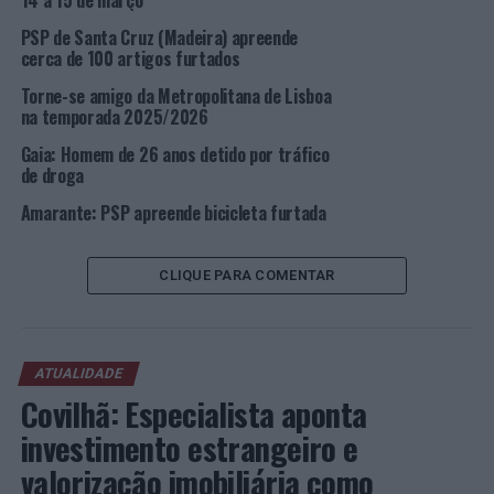
14 a 15 de março
PSP de Santa Cruz (Madeira) apreende
Foto: DR.
cerca de 100 artigos furtados
Torne-se amigo da Metropolitana de Lisboa
TÓPICOS RELACIONADOS:
CRIMINALIDADE
DESTAQUE
na temporada 2025/2026
LISBOA
PSP
Gaia: Homem de 26 anos detido por tráfico
PRÓXIMO
de droga
Lisboa: Detida por furto no interior de veículo na
freguesia da Estrela
Amarante: PSP apreende bicicleta furtada
NÃO PERCA
Distrito de Lisboa: PSP faz 128 detenções no último fim
CLIQUE PARA COMENTAR
de semana
ATUALIDADE
Covilhã: Especialista aponta
investimento estrangeiro e
valorização imobiliária como