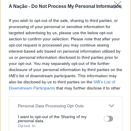
Nova de Milfontes e Ericeira.
A Nação -
Do Not Process My Personal Information
CONTINUAR A LER
A iniciativa pretende aproximar a prática dos desportos
If you wish to opt-out of the sale, sharing to third parties, or
de vento das comunidades costeiras, promovendo o
processing of your personal or sensitive information for
território através do mar e das suas condições naturais.
targeted advertising by us, please use the below opt-out
ATUALIDADE
section to confirm your selection. Please note that after your
Nas palavras de Pedro Mota, De todas as etapas do
Cinco projetos de Cascais finalistas
opt-out request is processed you may continue seeing
Nortada Ocean Rides, este evento é o que mais precisa
interest-based ads based on personal information utilized by
da “nortada” como apoio, porque sem vento não há
em iniciativa europeia
us or personal information disclosed to third parties prior to
kitesurf.
your opt-out. You may separately opt-out of the further
disclosure of your personal information by third parties on the
Publicado
23 horas atrás
on
05/08/2026
A presença da Nortada vai mais uma vez, alem da
Por
Ígor Lopes
IAB’s list of downstream participants. This information may
competição. O que queremos é fazer parte deste
also be disclosed by us to third parties on the
IAB’s List of
movimento que promove o encontro entre atletas,
Downstream Participants
that may further disclose it to other
third parties.
visitantes e a comunidade local. Que a marca Nortada
Vencedores serão anunciados no “Innovation in Politics
esteja presente de uma forma natural e quase obvia,
Personal Data Processing Opt Outs
Awards,” a 30 de outubro de 2026, no Centro de
valorizando o património natural e a relação de
Congressos do Estoril.
Esposende com o vento e o mar, refere o CEO da
I want to opt-out of the Sharing of my
personal data.
Nortada.
Opted In
Participação cívica, Juventude, Educação, Emprego e