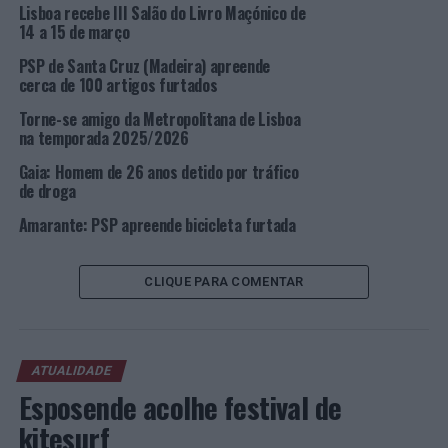
Lisboa recebe III Salão do Livro Maçónico de
diversos maços de tabaco. Questionado o indivíduo se
14 a 15 de março
lhe pertenciam, este respondeu afirmativamente,
PSP de Santa Cruz (Madeira) apreende
retorquindo que estaria a vendê-los naquele local.
cerca de 100 artigos furtados
Os Polícias verificaram que os maços de tabaco não
Torne-se amigo da Metropolitana de Lisboa
possuíam selo fiscal, não estando, assim, cumpridas as
na temporada 2025/2026
formalidades de despacho e de pagamento de impostos.
Gaia: Homem de 26 anos detido por tráfico
de droga
Nesta ação policial foram apreendidos: 39 maços de
Amarante: PSP apreende bicicleta furtada
tabaco. Foto: DR.
TÓPICOS RELACIONADOS:
CRIMINALIDADE
DESTAQUE
CLIQUE PARA COMENTAR
LISBOA
PSP
PRÓXIMO
Autarquia de Sintra aposta no apoio à formação de
professores
ATUALIDADE
Esposende acolhe festival de
NÃO PERCA
Cascais: PSP faz uma detenção e uma identificação por
kitesurf