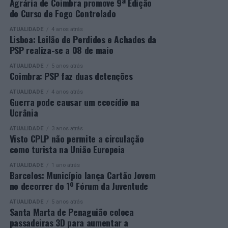
os vencedores de cada categoria, estando prevista a
secundário e reforçar as suas competências pessoais e
Agrária de Coimbra promove 9ª Edição
do Curso de Fogo Controlado
presença de mais de 500 participantes.
profissionais.
ATUALIDADE
4 anos atrás
Mais informações em:
Durante a cerimónia foi ainda reconhecido o trabalho
Lisboa: Leilão de Perdidos e Achados da
https://awards.innovationinpolitics.eu/
desenvolvido por toda a equipa de formadores e
PSP realiza-se a 08 de maio
colaboradores da ETG, cujo empenho foi determinante
ATUALIDADE
5 anos atrás
para o sucesso desta edição do Curso EFA.
Coimbra: PSP faz duas detenções
ATUALIDADE
4 anos atrás
A Escola de Tecnologia e Gestão de Barcelos continua a
Guerra pode causar um ecocídio na
afirmar-se como uma referência na formação
Ucrânia
profissional e na qualificação de adultos, contribuindo
ATUALIDADE
3 anos atrás
para o desenvolvimento de competências, o aumento da
Visto CPLP não permite a circulação
empregabilidade e a valorização do capital humano do
como turista na União Europeia
concelho e da região.
ATUALIDADE
1 ano atrás
Barcelos: Município lança Cartão Jovem
A Empresa Municipal de Educação e Cultura de Barcelos
no decorrer do 1º Fórum da Juventude
felicita todos os diplomados por esta importante
conquista, desejando-lhes os maiores sucessos pessoais,
ATUALIDADE
5 anos atrás
Santa Marta de Penaguião coloca
profissionais e académicos, convicta de que este diploma
passadeiras 3D para aumentar a
representa o início de novas oportunidades e novos