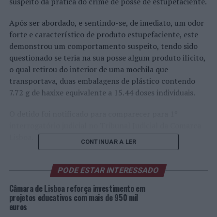
suspeito da prática do crime de posse de estupefaciente.
Após ser abordado, e sentindo-se, de imediato, um odor
forte e característico de produto estupefaciente, este
demonstrou um comportamento suspeito, tendo sido
questionado se teria na sua posse algum produto ilícito,
o qual retirou do interior de uma mochila que
transportava, duas embalagens de plástico contendo
7.72 g de haxixe equivalente a 15.44 doses individuais.
O detido foi notificado para comparecer para 1º
interrogatório judicial no Tribunal Judicial da Comarca
Lisboa.
CONTINUAR A LER
No dia 16 de dezembro, pelas 18h00, na freguesia de
Santa Maria Maior, procedeu à apreensão de tabaco sem
PODE ESTAR INTERESSADO
selo fiscal a um homem de 54 anos.
Câmara de Lisboa reforça investimento em
projetos educativos com mais de 950 mil
Após ser abordado, o suspeito demonstrou uma atitude
euros
suspeita, tendo sido verificado, dentro de dois sacos,