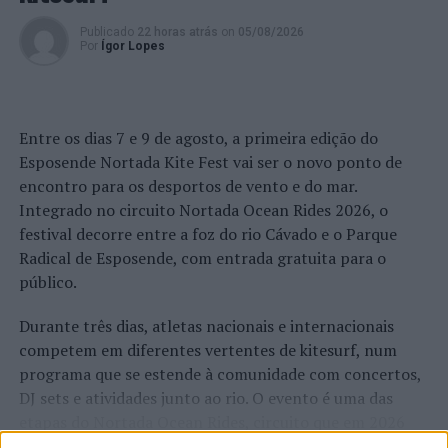
tráfico e posse de droga
Publicado
22 horas atrás
on
05/08/2026
Por
Ígor Lopes
Entre os dias 7 e 9 de agosto, a primeira edição do
Esposende Nortada Kite Fest vai ser o novo ponto de
encontro para os desportos de vento e do mar.
Integrado no circuito Nortada Ocean Rides 2026, o
festival decorre entre a foz do rio Cávado e o Parque
Radical de Esposende, com entrada gratuita para o
público.
Durante três dias, atletas nacionais e internacionais
competem em diferentes vertentes de kitesurf, num
programa que se estende à comunidade com concertos,
DJ sets e atividades junto ao rio. O evento é uma das
etapas do Nortada Ocean Rides, circuito que em 2026
passa também por Sines, Peniche, Viana do Castelo, Vila