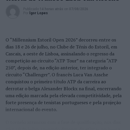
Publicado
14 horas atrás
on
07/08/2026
Por
Ígor Lopes
O “Millennium Estoril Open 2026” decorreu entre os
dias 18 e 26 de julho, no Clube de Ténis do Estoril, em
Cascais, a oeste de Lisboa, assinalando o regresso da
competição ao circuito “ATP Tour” na categoria “ATP
250”, depois de, na edição anterior, ter integrado o
circuito “Challenger”. O francês Luca Van Assche
conquistou o primeiro título ATP da carreira ao
derrotar o belga Alexander Blockx na final, encerrando
uma edição marcada pela elevada competitividade, pela
forte presença de tenistas portugueses e pela projeção
internacional do evento.
O torneio arrancou com a fase de qualificação, nos dias
18 e 19 de julho, reunindo dezenas de atletas em busca