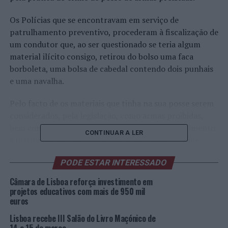
Os Polícias que se encontravam em serviço de
patrulhamento preventivo, procederam à fiscalização de
um condutor que, ao ser questionado se teria algum
material ilícito consigo, retirou do bolso uma faca
borboleta, uma bolsa de cabedal contendo dois punhais
e uma navalha.
Pelo facto de os materiais que tinha na sua posse serem
considerados, pela legislação, como armas proibidas,
bem como, a navalha ter uma lâmina com comprimento
CONTINUAR A LER
superior a 10 cm, o indivíduo foi detido e foram-lhe
apreendidas 1 faca borboleta; 2 punhais; e 1 navalha
PODE ESTAR INTERESSADO
com comprimento de lâmina superior a 10 cm.
Câmara de Lisboa reforça investimento em
Depois de cumpridas todas as formalidades legais
projetos educativos com mais de 950 mil
tendentes à efetivação da detenção do suspeito, o
euros
mesmo foi constituído arguido, sujeito a Termo de
Lisboa recebe III Salão do Livro Maçónico de
Identidade e Residência e presente a primeiro