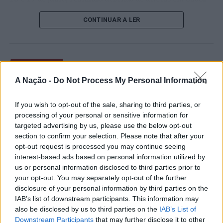
de um lugar no quadro principal. A cerimónia de
CONTINUAR A LER
abertura contou com a presença do presidente da
Câmara Municipal de Cascais, Nuno Piteira Lopes,
acompanhado pelo executivo municipal, assinalando o
início de uma competição que voltou a colocar o
ATUALIDADE
concelho no centro do calendário internacional do
Castelo Branco: “Bienal
A Nação -
Do Not Process My Personal Information
ténis.
Internacional de Artes e Ofícios”
Apesar das desistências de última hora de jogadores
If you wish to opt-out of the sale, sharing to third parties, or
promete afirmar artesanato,
como Casper Ruud (Noruega), Alejandro Davidovich
processing of your personal or sensitive information for
património e inovação como
targeted advertising by us, please use the below opt-out
Fokina (Espanha) e Matteo Arnaldi (Itália), a prova
section to confirm your selection. Please note that after your
“motores de desenvolvimento
apresentou um quadro competitivo de elevado nível,
opt-out request is processed you may continue seeing
liderado pelo russo Andrey Rublev, primeiro cabeça de
económico e cultural” do município
interest-based ads based on personal information utilized by
série, pelo italiano Luciano Darderi, pelo chileno
us or personal information disclosed to third parties prior to
português
Alejandro Tabilo e pelo belga Alexander Blockx.
your opt-out. You may separately opt-out of the further
Um dos momentos mais aguardados da semana foi
disclosure of your personal information by third parties on the
Publicado
21 horas atrás
on
07/08/2026
também o regresso do suíço Stan Wawrinka ao Estoril,
IAB’s list of downstream participants. This information may
Por
Ígor Lopes
also be disclosed by us to third parties on the
IAB’s List of
integrado na digressão de despedida do antigo vencedor
Downstream Participants
that may further disclose it to other