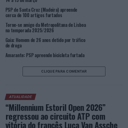
14 a 15 de março
interrogatório judicial para eventual aplicação de
PSP de Santa Cruz (Madeira) apreende
medidas de coação.
cerca de 100 artigos furtados
Foto: PSP.
Torne-se amigo da Metropolitana de Lisboa
na temporada 2025/2026
TÓPICOS RELACIONADOS:
Gaia: Homem de 26 anos detido por tráfico
CRIMINALIDADE
DESTAQUE
LISBOA
PSP
de droga
Amarante: PSP apreende bicicleta furtada
PRÓXIMO
Prazo de candidaturas do concurso “Escola Alerta!”
alargado até 08 de abril de 2022
CLIQUE PARA COMENTAR
NÃO PERCA
Loures: Detido para cumprimento de prisão efetiva
ATUALIDADE
“Millennium Estoril Open 2026”
regressou ao circuito ATP com
vitória do francês Luca Van Assche